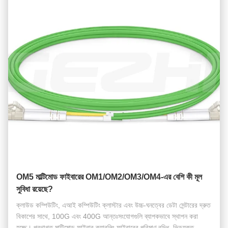
OM5 মাল্টিমোড ফাইবারের OM1/OM2/OM3/OM4-এর বেশি কী মূল
সুবিধা রয়েছে?
ক্লাউড কম্পিউটিং, এআই কম্পিউটিং ক্লাস্টার এবং উচ্চ-ঘনত্বের ডেটা সেন্টারের দ্রুত
বিকাশের সাথে, 100G এবং 400G আন্তঃসংযোগগুলি ব্যাপকভাবে স্থাপন করা
হচ্ছে। প্রথাগত মাল্টিমোড ফাইবার ক্যাবলিং ফাইবারের পরিমাণ বৃদ্ধি, ভিড়যুক্ত