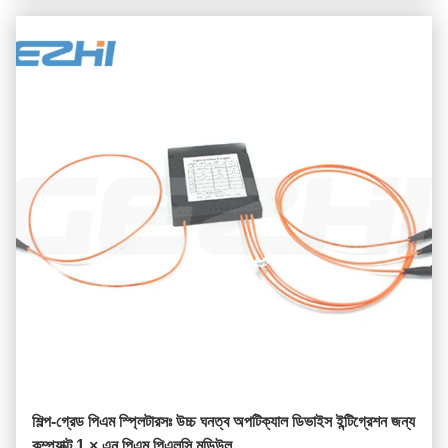
শিল্প-গ্রেড পিএম স্প্লিটারসঃ উচ্চ ঘনত্ব অপটিক্যাল ডিভাইস ইন্টিগ্রেশন জন্য
কম্প্যাক্ট 1 × এন পিএম পিএলসি মডিউল