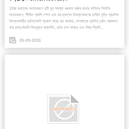
1উচ্চ ঘনত্বের সংহতকরণে দুটি মূল সমস্যা ধ্রুবতা বজায় রাখার ফাইবার সিস্টেম
সংহতকরণে, সীমিত শ্যাসি স্পেস এবং বহু-চ্যানেল বিভক্তকরণের চাহিদা বৃদ্ধি প্রচলিত
বিভক্তকারীর দুর্বলতাগুলি প্রকাশ করেঃ বড় আকার, তাপমাত্রা ড্রাইভ,দুর্বল মেরুকরণ
ধরে রাখাএইগুলি ভিড়যুক্ত ক্যাবলিং, দুর্বল তাপ অপচয় এবং নিম্ন স্থিতি...
05-09-2026