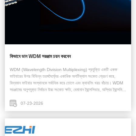
কিভাবে ডান WDM সরঞ্জাম চয়ন করবেন
WDM (Wavelength Division Multiplexing) প্রযুক্তি একটি একক
ফাইবারের উপর বিভিন্ন তরঙ্গদৈর্ঘ্যের একাধিক অপটিক্যাল সংকেত প্রেরণ করে,
বিদ্যমান ফাইবার সংস্থানকে সর্বাধিক করে তোলে এবং ক্যাবলিং খরচ বাঁচায়। WDM
সরঞ্জামের অনুপযুক্ত নির্বাচন উচ্চ সংকেত ক্ষতি, বেমানান ট্রান্সসিভার, অস্থির ট্রান্সমিশন
এবং অপ্রয...
07-23-2026