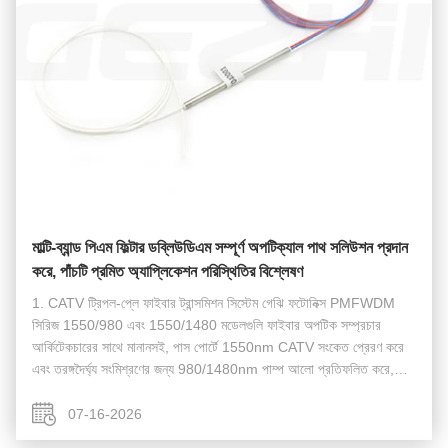
মাল্টি-ব্যান্ড পিএম ফিল্টার ডব্লিউডিএম সম্পূর্ণ অপটিক্যাল পাথ সলিউশন প্রদান
করে, পাঁচটি প্রমিত অ্যাপ্লিকেশন পরিস্থিতির বিশ্লেষণ
1. CATV ট্রিপল-প্লে ফাইবার ট্রান্সমিশন সিস্টেম গেঝি ফটোনিক্স PMFWDM
সিরিজ 1550/980 এবং 1550/1480 মডেলগুলি ফাইবার অপটিক সম্প্রচার
আর্কিটেকচারের সাথে মানানসই, পাস পোর্টে 1550nm CATV সংকেত প্রেরণ করে
এবং তরঙ্গদৈর্ঘ্য সংমিশ্রণের জন্য 980/1480nm পাম্প আলো প্রতিফলিত করে,
ফাইবার ট্রান্সপ্লে ওভার একক ট্রান্...
07-16-2026