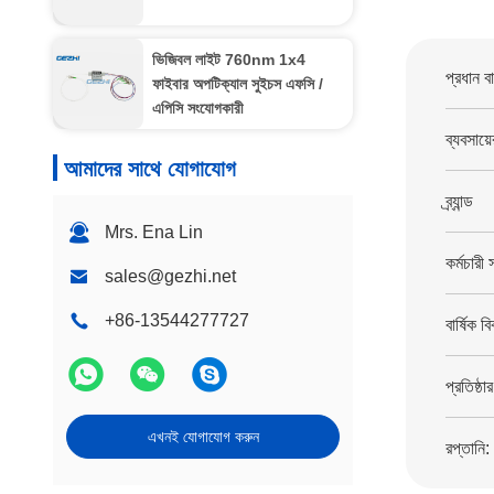
ভিজিবল লাইট 760nm 1x4
প্রধান ব
ফাইবার অপটিক্যাল সুইচস এফসি /
এপিসি সংযোগকারী
ব্যবসায়
আমাদের সাথে যোগাযোগ
ব্র্যান্ড
Mrs. Ena Lin
কর্মচারী 
sales@gezhi.net
+86-13544277727
বার্ষিক বি
প্রতিষ্ঠা
এখনই যোগাযোগ করুন
রপ্তানি: