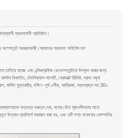
ব্যাপী প্রভাবশালী প্রতিষ্ঠান।
সিভ কম্পোনেন্ট সরবরাহকারী।আমাদের প্রধানত আইটেম হল
িতা চালিয়ে যাচ্ছে এবং এন্টারপ্রাইজ ডেভেলপমেন্টকে উপকৃত করার জন্য
কাস্টম ডিজাইন, টেকনিক্যাল সাপোর্ট, প্রোডাক্ট রিভিউ, দ্রুত নমুনা
কিন যুক্তরাষ্ট্র, দক্ষিণ -পূর্ব এশীয়, আফ্রিকা, মধ্যপ্রাচ্য সহ 30০
ব্যবস্থাপনাকে অত্যন্ত গুরুত্ব দেয়, দলের যৌথ সৃজনশীলতার সাথে
ত উন্নয়ন প্ল্যাটফর্ম সরবরাহ করা হয়, এবং এটি পণ্য গবেষণায় কোম্পানির