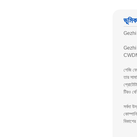
ভূমিক
Gezhi P
Gezhi P
CWDM/
গেজি ফোট
তার সামা
প্রোটোটা
টিরও বে
সর্বদা উ
কোম্পানি
বিকাশের 