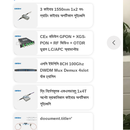
3 ফাইবার 1550nm 1x2 নন-
ল্যাচিং ফাইবার অপটিকাল সুইচগুলি
CEx মডিউল GPON + XGS-
PON + RF ভিডিও + OTDR
ডুয়াল LC/APC অ্যাডাপ্টার
এলসি ইউপিসি 8CH 100Ghz
DWDM Mux Demux 4slot
র্যাক চ্যাসিস
দ্বি নির্দেশমূলক এফএসডাব্লু 1x4T
অপ্টো ম্যাকানিকাল ফাইবার অপটিকাল
সুইচগুলি
document.title='