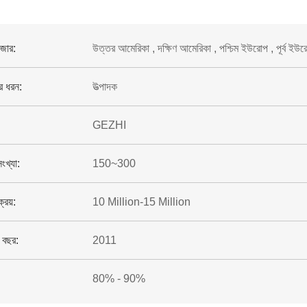
াজার:
উত্তর আমেরিকা , দক্ষিণ আমেরিকা , পশ্চিম ইউরোপ , পূর্ব ইউরোপ 
ের ধরন:
উত্পাদক
GEZHI
সংখ্যা:
150~300
ক্রয়:
10 Million-15 Million
র বছর:
2011
80% - 90%