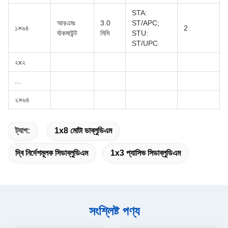
STA:
আরএমঃ
3.0
ST/APC;
১×৬৪
2
র্যাকমাউন্ট
মিমি
STU:
ST/UPC
২x২
...
২×৬৪
ট্যাগ:
1x8 মোটা ডাব্লুডিএম
দ্বি নির্দেশমূলক সিডাব্লুডিএম
1x3 প্যাসিভ সিডাব্লুডিএম
সংশ্লিষ্ট পণ্য