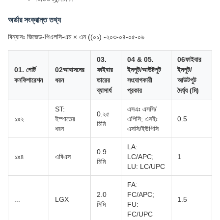
অর্ডার সংক্রান্ত তথ্য
বিন্যাসঃ জিজেড-পিএলসি-এম × এন ((০১) -২০৩-০৪-০৫-০৬
03.
04 & 05.
06ফাইবার
01. পোর্ট
02আবাসনের
ফাইবার
ইনপুট/আউটপুট
ইনপুট/
কনফিগারেশন
ধরন
তারের
সংযোগকারী
আউটপুট
ব্যাসার্ধ
প্রকার
দৈর্ঘ্য (মি)
ST:
এসএঃ এসসি/
0.২৫
১x২
ইস্পাতের
এপিসি; এসইঃ
0.5
মিমি
ধরন
এসসি/ইউপিসি
LA:
0.9
১x৪
এবিএস
LC/APC;
1
মিমি
LU: LC/UPC
FA:
2.0
FC/APC;
...
LGX
1.5
মিমি
FU:
FC/UPC