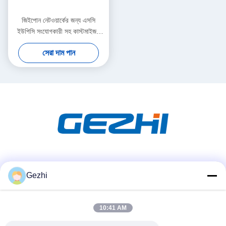
জিইপোন নেটওয়ার্কের জন্য এসসি
ইউপিসি সংযোগকারী সহ কাস্টমাইজড
1x8 পিএলসি স্প্লিটার
সেরা দাম পান
সোশ্যাল মিডিয়া
Gezhi
10:41 AM
দ্রুত যোগাযোগ