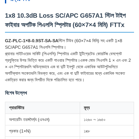
1x8 10.3dB Loss SC/APC G657A1 স্টিল টাইপ
ফাইবার অপটিক পিএলসি স্প্লিটার (60×7×4 মিমি) FTTx
GZ-PLC-1×8-0.9ST-SA-SA
স্টিল টিউব (60×7×4 মিমি) সহ একটি 1×8
SC/APC G657A1 পিএলসি স্প্লিটার।
প্ল্যানার লাইটওয়েভ সার্কিট (পিএলসি) স্প্লিটার একটি ইন্টিগ্রেটেড কোয়ার্টজ বেসপ্লেট
প্রযুক্তির উপর ভিত্তি করে একটি পাওয়ার স্প্লিটার।একক মোড পিএলসি 1 × এন এবং 2
× এন স্প্লিটারগুলি অভিন্নভাবে এক বা দুটি ইনপুট থেকে একাধিক আউটপুটগুলিতে
অপটিক্যাল সংকেতগুলি বিভক্ত করে, এবং এক বা দুটি ফাইবারের মধ্যে একাধিক সংকেত
একত্রিত করার জন্য বিপরীত দিকে পরিচালিত হতে পারে।
বিশেষ উল্লেখ
প্যারামিটার
মূল্য
অপারেটিং তরঙ্গদৈর্ঘ্য (এনএম)
১২৬০ ~ ১৬৫০
প্রকার (1×N)
১x৮