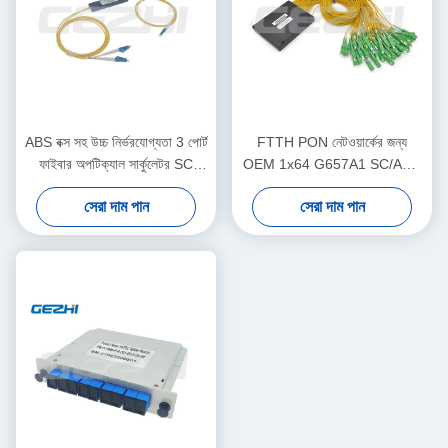
ABS বক্স সহ উচ্চ নির্ভরযোগ্যতা 3 পোর্ট
FTTH PON নেটওয়ার্কের জন্য
ফাইবার অপটিক্যাল সার্কুলেটর SC
OEM 1x64 G657A1 SC/APC
কানেক্টর সহ
PLC স্প্লিটার ABS মডিউল
সেরা দাম পান
সেরা দাম পান