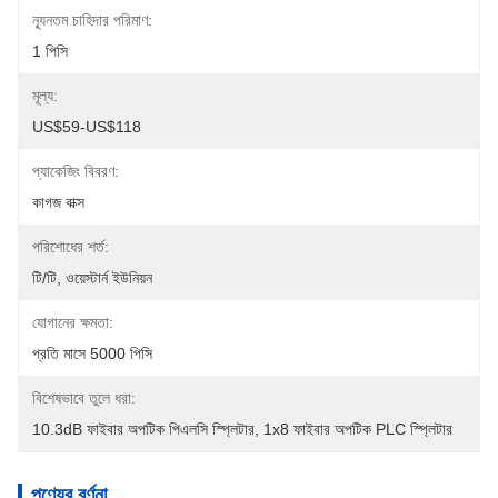
ন্যূনতম চাহিদার পরিমাণ:
1 পিসি
মূল্য:
US$59-US$118
প্যাকেজিং বিবরণ:
কাগজ বাক্স
পরিশোধের শর্ত:
টি/টি, ওয়েস্টার্ন ইউনিয়ন
যোগানের ক্ষমতা:
প্রতি মাসে 5000 পিসি
বিশেষভাবে তুলে ধরা:
10.3dB ফাইবার অপটিক পিএলসি স্প্লিটার
, 
1x8 ফাইবার অপটিক PLC স্প্লিটার
পণ্যের বর্ণনা