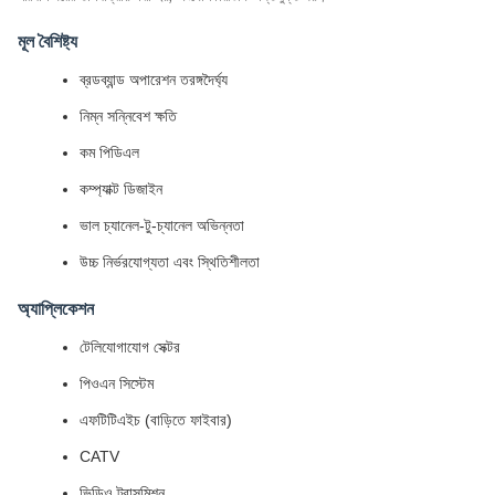
মূল বৈশিষ্ট্য
ব্রডব্যান্ড অপারেশন তরঙ্গদৈর্ঘ্য
নিম্ন সন্নিবেশ ক্ষতি
কম পিডিএল
কম্প্যাক্ট ডিজাইন
ভাল চ্যানেল-টু-চ্যানেল অভিন্নতা
উচ্চ নির্ভরযোগ্যতা এবং স্থিতিশীলতা
অ্যাপ্লিকেশন
টেলিযোগাযোগ সেক্টর
পিওএন সিস্টেম
এফটিটিএইচ (বাড়িতে ফাইবার)
CATV
ভিডিও ট্রান্সমিশন