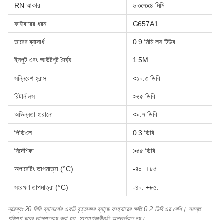
RN আকার
৬০x৭x৪ মিমি
ফাইবারের ধরন
G657A1
তারের ব্যাসার্ধ
0.9 মিমি লস টিউব
ইনপুট এবং আউটপুট দৈর্ঘ্য
1.5M
সন্নিবেশ হ্রাস
<১০.৩ ডিবি
রিটার্ন লস
>৫৫ ডিবি
অভিন্নতা হারানো
<০.৭ ডিবি
পিডিএল
0.3 ডিবি
নির্দেশিকা
>৫৫ ডিবি
অপারেটিং তাপমাত্রা (°C)
-৪০. +৮৫.
সংরক্ষণ তাপমাত্রা (°C)
-৪০. +৮৫.
দ্রষ্টব্যঃ 20 মিমি ব্যাসার্ধের একটি বৃত্তাকার ব্যান্ডে ফাইবারের ক্ষতি 0.2 ডিবি এর বেশি। সমস্ত
পরিমাপ ঘরের তাপমাত্রায় করা হয়, সংযোগকারীগুলি অন্তর্ভুক্ত নয়।