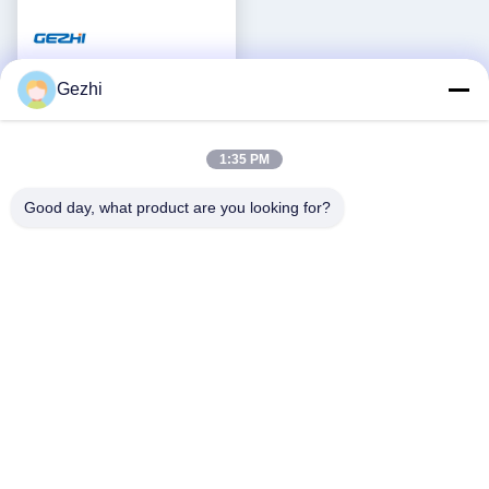
Gezhi
1:35 PM
ভিডিও
Good day, what product are you looking for?
1471~1611nm LC/APC
কম্প্যাক্ট CWDM Mux Demux
মডিউল লো ইনসার্শন লস সহ সার্ভার
সেরা দাম পান
CATV FTTH এর জন্য