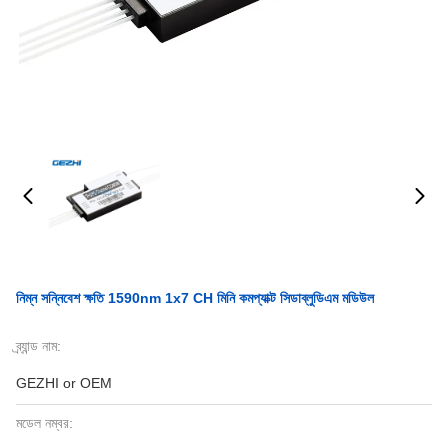
নিম্ন সন্নিবেশ ক্ষতি 1590nm 1x7 CH মিনি কমপ্যাক্ট সিডাব্লুডিএম মডিউল
ব্র্যান্ড নাম:
GEZHI or OEM
মডেল নম্বর: