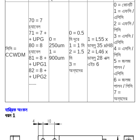
0 = কোনটি
1 = এফসি /
এপিসি
70 = 7
2 = এফসি /
চ্যানেল
পিসি
71 = 7 +
0 = 0.5
3 = এসসি /
+ UPG
0 =
মি দূরে
1 = L55 x
এপিসি
80 = 8
250um
1 = 1 মি
ডাব্লু 35 xH8
সিসি =
4 = এসসি /
চ্যানেল
1 =
2 = 1.5
2 = L46 x
CCWDM
পিসি
81 = 8 +
900um
মি
ডাব্লু 28 এক্স
5 = জলজ
+ UPG1
3 =
এইচ 6
পালন /
82 = 8 +
অন্যদের
এপিসি
+ UPG2
6 = জলজ
......
পালন / পিসি
7 =
অন্যদের
যান্ত্রিক অংকন
ধরন 1