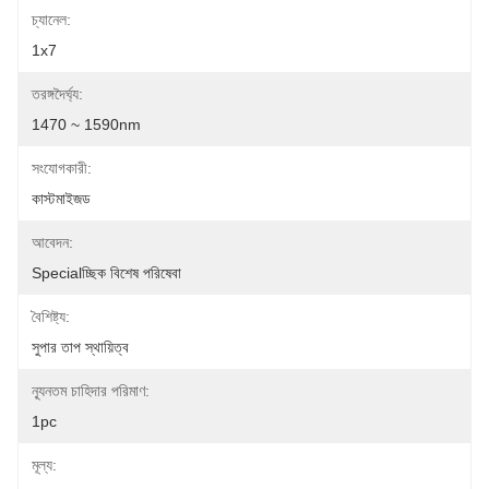
চ্যানেল:
1x7
তরঙ্গদৈর্ঘ্য:
1470 ~ 1590nm
সংযোগকারী:
কাস্টমাইজড
আবেদন:
Specialচ্ছিক বিশেষ পরিষেবা
বৈশিষ্ট্য:
সুপার তাপ স্থায়িত্ব
ন্যূনতম চাহিদার পরিমাণ:
1pc
মূল্য: