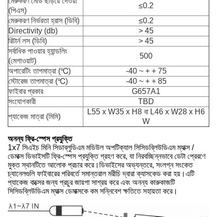
মেরুকরণ মোড ছড়িয়ে দেওয়া
≤0.2
(পিএস)
মেরুকরণ নির্ভরতা হ্রাস (ডিবি)
≤0.2
Directivity (db)
> 45
রিটার্ন লস (ডিবি)
> 45
সর্বাধিক পাওয়ার হ্যান্ডলিং
500
(মেগাওয়াট)
অপারেটিং তাপমাত্রা (℃)
-40 ~ + + 75
স্টোরেজ তাপমাত্রা (℃)
-40 ~ + + 85
ফাইবার প্রকার
G657A1
সংযোগকারী
TBD
L55 x W35 x H8 বা L46 x W28 x H6
প্যাকেজ মাত্রা (মিমি)
W
অনন্য ফ্রি-স্পেস প্রযুক্তি
1x7 সিএইচ মিনি সিডাব্লুডিএম মডিউল অপটিক্যাল সিসিডব্লিউডিএম ম্যাক্স /
ডেমাক্স ডিভাইসটি ফ্রি-স্পেস প্রযুক্তি গ্রহণ করে, যা নিরবচ্ছিন্নভাবে ডেটা প্রেরণে
মুক্ত স্থানটিতে আলোক প্রচার করে।ডিভাইসের অভ্যন্তরে, সংলগ্ন সংকেত
চ্যানেলগুলি ফাইবারের পরিবর্তে সমান্তরাল মরীচি দ্বারা ক্যাসকেড করা হয়।এটি
প্যাকেজ বাক্সের জন্য প্রচুর জায়গা সাশ্রয় করে এবং অনন্য কারুকাজটি
সিসিডব্লিউডিএম ম্যাক্স ডেমাক্সকে কম সন্নিবেশ ক্ষতিতে সহায়তা করে।