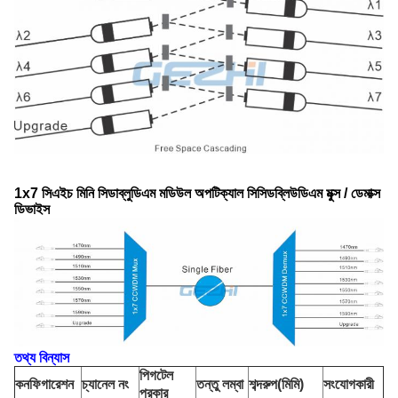
1x7 সিএইচ মিনি সিডাব্লুডিএম মডিউল অপটিক্যাল সিসিডব্লিউডিএম মুক্স / ডেমাক্স
ডিভাইস
তথ্য বিন্যাস
পিগটেল
কনফিগারেশন
চ্যানেল নং
তন্তু
লম্বা
শব্দরুপ
(মিমি
)
সংযোগকারী
প্রকার