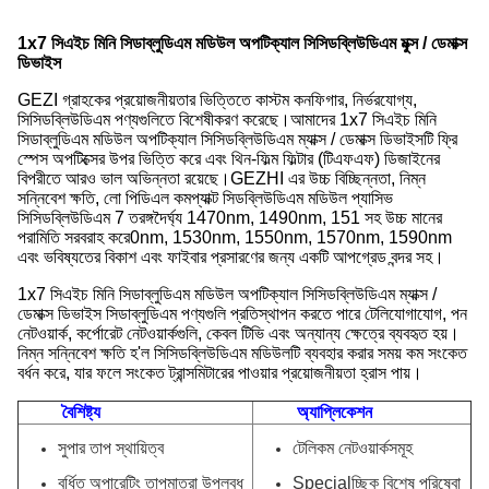
1x7 সিএইচ মিনি সিডাব্লুডিএম মডিউল অপটিক্যাল সিসিডব্লিউডিএম মুক্স / ডেমাক্স
ডিভাইস
GEZI গ্রাহকের প্রয়োজনীয়তার ভিত্তিতে কাস্টম কনফিগার, নির্ভরযোগ্য,
সিসিডব্লিউডিএম পণ্যগুলিতে বিশেষীকরণ করেছে।আমাদের 1x7 সিএইচ মিনি
সিডাব্লুডিএম মডিউল অপটিক্যাল সিসিডব্লিউডিএম ম্যাক্স / ডেমাক্স ডিভাইসটি ফ্রি
স্পেস অপটিক্সের উপর ভিত্তি করে এবং থিন-ফিল্ম ফিল্টার (টিএফএফ) ডিজাইনের
বিপরীতে আরও ভাল অভিন্নতা রয়েছে।GEZHI এর উচ্চ বিচ্ছিন্নতা, নিম্ন
সন্নিবেশ ক্ষতি, লো পিডিএল কমপ্যাক্ট সিডব্লিউডিএম মডিউল প্যাসিভ
সিসিডব্লিউডিএম 7 তরঙ্গদৈর্ঘ্য 1470nm, 1490nm, 151 সহ উচ্চ মানের
পরামিতি সরবরাহ করে
0nm, 1530nm, 1550nm, 1570nm, 1590nm
এবং ভবিষ্যতের বিকাশ এবং ফাইবার প্রসারণের জন্য একটি আপগ্রেড বন্দর সহ।
1x7 সিএইচ মিনি সিডাব্লুডিএম মডিউল অপটিক্যাল সিসিডব্লিউডিএম ম্যাক্স /
ডেমাক্স ডিভাইস সিডাব্লুডিএম পণ্যগুলি প্রতিস্থাপন করতে পারে টেলিযোগাযোগ, পন
নেটওয়ার্ক, কর্পোরেট নেটওয়ার্কগুলি, কেবল টিভি এবং অন্যান্য ক্ষেত্রে ব্যবহৃত হয়।
নিম্ন সন্নিবেশ ক্ষতি হ'ল সিসিডব্লিউডিএম মডিউলটি ব্যবহার করার সময় কম সংকেত
বর্ধন করে, যার ফলে সংকেত ট্রান্সমিটারের পাওয়ার প্রয়োজনীয়তা হ্রাস পায়।
বৈশিষ্ট্য
অ্যাপ্লিকেশন
সুপার তাপ স্থায়িত্ব
টেলিকম নেটওয়ার্কসমূহ
বর্ধিত অপারেটিং তাপমাত্রা উপলব্ধ
Specialচ্ছিক বিশেষ পরিষেবা