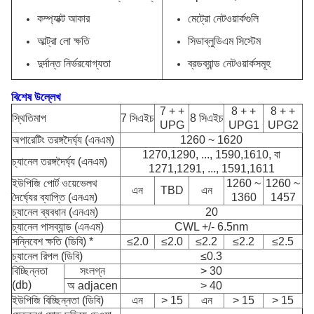
কম্প্যাক্ট আকার
মেট্রো নেটওয়ার্কগুলি
আল্ট্রা লো ক্ষতি
সিডাব্লুডিএম সিস্টেম
দুর্দান্ত নির্ভরযোগ্যতা
ব্রডব্যান্ড নেটওয়ার্কসমূহ
বিশেষ উল্লেখ
7 + +
8 + +
8 + +
স্থিতিমাপ
7 সিএইচ
8 সিএইচ
UPG
UPG1
UPG2
অপারেটিং তরঙ্গদৈর্ঘ্য (এনএম)
1260 ~ 1620
1270,1290, ..., 1590,1610, বা
চ্যানেল তরঙ্গদৈর্ঘ্য (এনএম)
1271,1291, ..., 1591,1611
ইউপিজি পোর্ট ওয়েভেলথ
1260 ~
1260 ~
এন
TBD
এন
দৈর্ঘ্যের ব্যাপ্তি (এনএম)
1360
1457
চ্যানেল ব্যবধান (এনএম)
20
চ্যানেল পাসব্যান্ড (এনএম)
CWL +/- 6.5nm
সন্নিবেশ ক্ষতি (ডিবি) *
≤2.0
≤2.0
≤2.2
≤2.2
≤2.5
চ্যানেল রিপল (ডিবি)
≤0.3
বিচ্ছিন্নতা
সংলগ্ন
> 30
(db)
অ adjacen
> 40
ইউপিজি বিচ্ছিন্নতা (ডিবি)
এন
> 15
এন
> 15
> 15