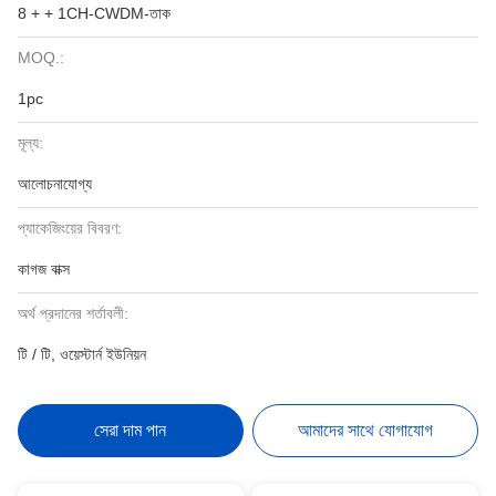
8 + + 1CH-CWDM-তাক
MOQ.:
1pc
মূল্য:
আলোচনাযোগ্য
প্যাকেজিংয়ের বিবরণ:
কাগজ বাক্স
অর্থ প্রদানের শর্তাবলী:
টি / টি, ওয়েস্টার্ন ইউনিয়ন
সেরা দাম পান
আমাদের সাথে যোগাযোগ