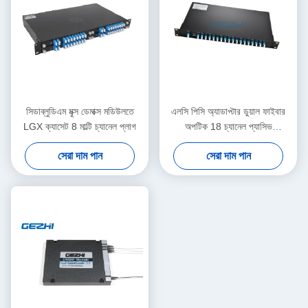
সিডাব্লুডিএম মুক্স ডেমাক্স মডিউলতে
এলসি পিসি অ্যাডাপ্টার ডুয়াল ফাইবার
LGX ক্যাসেট 8 মাল্টি চ্যানেল প্লাগ
অপটিক 18 চ্যানেল প্যাসিভ
সিডাব্লুডিএম
সেরা দাম পান
সেরা দাম পান