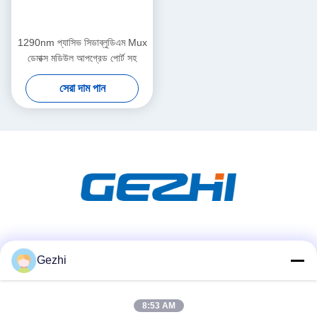
1290nm প্যাসিভ সিডাব্লুডিএম Mux
ডেমাক্স মডিউল আপগ্রেড পোর্ট সহ
সেরা দাম পান
সোশ্যাল মিডিয়া
Gezhi
8:53 AM
দ্রুত যোগাযোগ