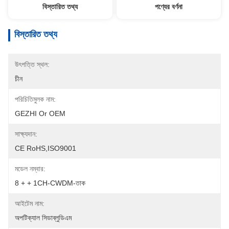
বিস্তারিত তথ্য
পণ্যের বর্ণনা
বিস্তারিত তথ্য
উৎপত্তি স্থল:
চীন
পরিচিতিমুলক নাম:
GEZHI Or OEM
সাক্ষ্যদান:
CE RoHS,ISO9001
মডেল নম্বার:
8 + + 1CH-CWDM-তাক
আইটেম নাম:
অপটিক্যাল সিডাব্লুডিএম