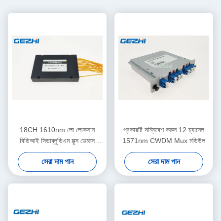
18CH 1610nm লো লোকসান
প্রকারটি সন্নিবেশ করুন 12 চ্যানেল
বিডিআই সিডাব্লুডিএম মুক্স ডেমাক্স
1571nm CWDM Mux মডিউল
মডিউল
সেরা দাম পান
সেরা দাম পান