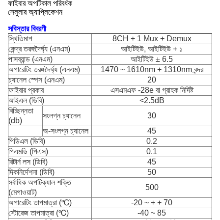
ফাইবার অপটিকাল পরিবর্ধক
সেলুলার অ্যাপ্লিকেশন
সবিস্তার বিবরণী
স্থিতিমাপ
8CH + 1 Mux + Demux
কেন্দ্র তরঙ্গদৈর্ঘ্য (এনএম)
আইটিইউ, আইটিইউ + ১
পাসব্যান্ড (এনএম)
আইটিইউ ± 6.5
অপারেটিং তরঙ্গদৈর্ঘ্য (এনএম)
1470 ~ 1610nm + 1310nm বন্দর
চ্যানেল স্পেস (এনএম)
20
ফাইবার প্রকার
এসএমএফ -28e বা গ্রাহক নির্দিষ্ট
আইএল (ডিবি)
<2.5dB
বিচ্ছিন্নতা
সংলগ্ন চ্যানেল
30
(db)
অ-সংলগ্ন চ্যানেল
45
পিডিএল (ডিবি)
0.2
পিএমডি (পিএস)
0.1
রিটার্ন লস (ডিবি)
45
দিকনির্দেশনা (ডিবি)
50
সর্বাধিক অপটিক্যাল শক্তি
500
(মেগাওয়াট)
অপারেটিং তাপমাত্রা (℃)
-20 ~ + + 70
স্টোরেজ তাপমাত্রা (℃)
-40 ~ 85