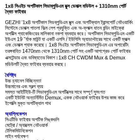
1x8 সিএইচ অপটিকাল সিডাব্লুডিএম মুক্স ডেমাক্স মডিউল + 1310nm পোর্ট
দ্বৈত ফাইবার
GEZHI '1x8 অপটিকাল সিডব্লুডিএম মুক্স এবং অপটিক্যাল ট্রান্সপোর্ট নেটওয়ার্কিং
সিস্টেমে ডেমাক্স পাতলা ফিল্ম লেপ প্রযুক্তি এবং অ-ফ্লাক্স ধাতব বন্ডিং মাইক্রো
অপটিক্স প্যাকেজিংয়ের মালিকানা নকশা ব্যবহার করে।
অপটিকাল সিডাব্লুডিএম একটি
ইউএস 19 "র্যাক মাউন্ট যা একটি এলসি / ইউপিসি অ্যাডাপ্টারের সাথে একটি ম্যাক্স
এবং ডেমাক্স প্যাক করেছে। 1x8 সিএইচ অপটিকাল সিডাব্লুডিএম এর অপারেটিং
তরঙ্গবাহিত 1470nm থেকে 1310nm পোর্ট সহ একটি আপগ্রেড পোর্ট
ফাইবার
এক্সটেন্ডার এবং ভবিষ্যতের বিকাশ।
1x8 CH CWDM Mux & Demux
মডিউলটি দ্বৈত ফাইবার ব্যবহার করছে।
বৈশিষ্ট্য
উচ্চ চ্যানেল বিচ্ছিন্নতা
উচ্চমানের এবং স্বল্প ব্যয়
সমস্ত আইটিইউ-টি সিডাব্লুডিএম অপটিক্সের সাথে সম্পূর্ণ সুসংগত
একটি ইউনিট অন্তর্নির্মিত Demux, একক নেটওয়ার্ক ফাইবার উপর কাজ করে
ইপোক্সি মুক্ত অপটিক্যাল পাথ
অ্যাপ্লিকেশন
সিএটিভি ফাইবার অপটিক লিঙ্কগুলি
মেট্রো / অ্যাক্সেস নেটওয়ার্ক
টেলিকমিউনিকেশন
লাইন পর্যবেক্ষণ