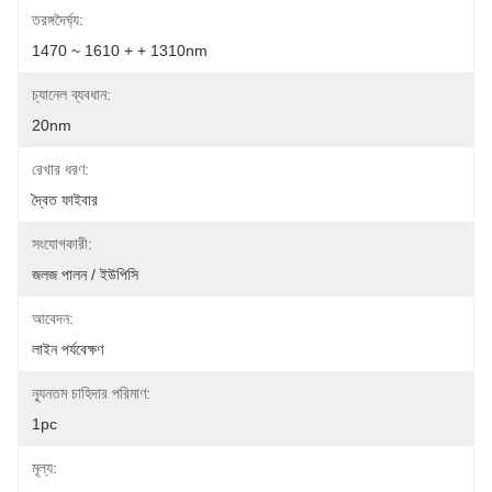
তরঙ্গদৈর্ঘ্য:
1470 ~ 1610 + + 1310nm
চ্যানেল ব্যবধান:
20nm
রেখার ধরণ:
দ্বৈত ফাইবার
সংযোগকারী:
জলজ পালন / ইউপিসি
আবেদন:
লাইন পর্যবেক্ষণ
ন্যূনতম চাহিদার পরিমাণ:
1pc
মূল্য: