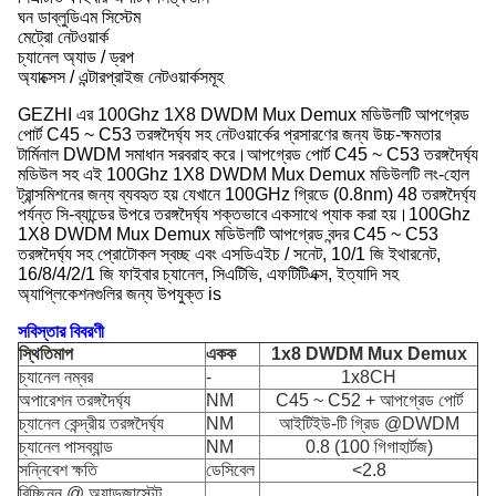
ঘন ডাব্লুডিএম সিস্টেম
মেট্রো নেটওয়ার্ক
চ্যানেল অ্যাড / ড্রপ
অ্যাক্সেস / এন্টারপ্রাইজ নেটওয়ার্কসমূহ
GEZHI এর 100Ghz 1X8 DWDM Mux Demux মডিউলটি আপগ্রেড
পোর্ট C45 ~ C53 তরঙ্গদৈর্ঘ্য সহ নেটওয়ার্কের প্রসারণের জন্য উচ্চ-ক্ষমতার
টার্মিনাল DWDM সমাধান সরবরাহ করে।আপগ্রেড পোর্ট C45 ~ C53 তরঙ্গদৈর্ঘ্য
মডিউল সহ এই 100Ghz 1X8 DWDM Mux Demux মডিউলটি লং-হোল
ট্রান্সমিশনের জন্য ব্যবহৃত হয় যেখানে 100GHz গ্রিডে (0.8nm) 48 তরঙ্গদৈর্ঘ্য
পর্যন্ত সি-ব্যান্ডের উপরে তরঙ্গদৈর্ঘ্য শক্তভাবে একসাথে প্যাক করা হয়।100Ghz
1X8 DWDM Mux Demux মডিউলটি আপগ্রেড বন্দর C45 ~ C53
তরঙ্গদৈর্ঘ্য সহ প্রোটোকল স্বচ্ছ এবং এসডিএইচ / সনেট, 10/1 জি ইথারনেট,
16/8/4/2/1 জি ফাইবার চ্যানেল, সিএটিভি, এফটিটিএক্স, ইত্যাদি সহ
অ্যাপ্লিকেশনগুলির জন্য উপযুক্ত is
সবিস্তার বিবরণী
স্থিতিমাপ
একক
1x8 DWDM Mux Demux
চ্যানেল নম্বর
-
1x8CH
অপারেশন তরঙ্গদৈর্ঘ্য
NM
C45 ~ C52 + আপগ্রেড পোর্ট
চ্যানেল কেন্দ্রীয় তরঙ্গদৈর্ঘ্য
NM
আইটিইউ-টি গ্রিড @DWDM
চ্যানেল পাসব্যান্ড
NM
0.8 (100 গিগাহার্টজ)
সন্নিবেশ ক্ষতি
ডেসিবেল
<2.8
বিচ্ছিন্ন @ অ্যাডজাস্টেন্ট