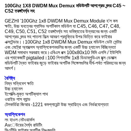
100Ghz 1X8 DWDM Mux Demux মডিউলটি আপগ্রেড বন্দর C45 ~
C52 তরঙ্গদৈর্ঘ্য সহ
GEZHI '100Ghz 1x8 DWDM Mux Demux Module হ'ল কম
ক্ষতি, উচ্চ ঘনত্বের প্যাসিভ অপটিকাল মডিউল যা C45, C46, ​​C47, C48,
C49, C50, C51, C52 তরঙ্গদৈর্ঘ্য সহ ভবিষ্যতের উন্নয়নের জন্য একটি
আপগ্রেড বন্দর সহ পাতলা ফিল্ম আবরণ প্রযুক্তির উপর ভিত্তি করে ফাইবার
এক্সটেন্ডার।।100Ghz 1x8 DWDM Mux Demux মডিউল ডেটা সেন্টার
এবং মেট্রো অ্যাক্সেস অ্যাপ্লিকেশনগুলির জন্য একটি উচ্চ চ্যানেল বিচ্ছিন্নতা
WDM সমাধান সরবরাহ করে।এবিএস বক্স 100x80x10 মিমি এলসি / ইউপিসি
এর প্যাকেজটি pigtailed।100 গিগাহার্টজ 1x8 ডিডাব্লুডিএম মুক্স ডেমাক্স
মডিউলটি দ্বৈত ফাইবার জুড়ে ফাইবার অপটিক সিঙ্গেলগুলির দীর্ঘ-পর্বত পরিবহনের জন্য
আদর্শ।
বৈশিষ্ট্য
নিম্ন সন্নিবেশ ক্ষতি
উচ্চ চ্যানেল
ইপোক্সি-মুক্ত অপটিক্যাল পাথ
ওয়াইড পাস ব্যান্ড
টেলকর্ডিয়া জিআর -1221 কমপ্লায়েন্ট উচ্চ স্থায়িত্ব এবং নির্ভরযোগ্যতা
অ্যাপ্লিকেশন
লং হাওল নেটওয়ার্কস
Avেউয়ের দৈর্ঘ্য রাউটিং
সিএটিভি ফাইবার অপটিক লিঙ্কগুলি