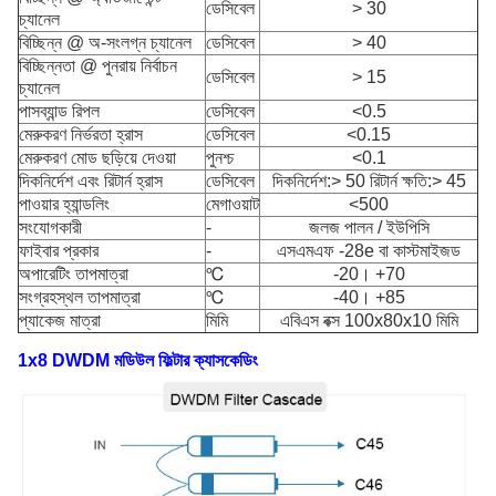
ডেসিবেল
> 30
চ্যানেল
বিচ্ছিন্ন @ অ-সংলগ্ন চ্যানেল
ডেসিবেল
> 40
বিচ্ছিন্নতা @ পুনরায় নির্বাচন
ডেসিবেল
> 15
চ্যানেল
পাসব্যান্ড রিপল
ডেসিবেল
<0.5
মেরুকরণ নির্ভরতা হ্রাস
ডেসিবেল
<0.15
মেরুকরণ মোড ছড়িয়ে দেওয়া
পুনশ্চ
<0.1
দিকনির্দেশ এবং রিটার্ন হ্রাস
ডেসিবেল
দিকনির্দেশ:> 50 রিটার্ন ক্ষতি:> 45
পাওয়ার হ্যান্ডলিং
মেগাওয়াট
<500
সংযোগকারী
-
জলজ পালন / ইউপিসি
ফাইবার প্রকার
-
এসএমএফ -28e বা কাস্টমাইজড
অপারেটিং তাপমাত্রা
℃
-20। +70
সংগ্রহস্থল তাপমাত্রা
℃
-40। +85
প্যাকেজ মাত্রা
মিমি
এবিএস বক্স 100x80x10 মিমি
1x8 DWDM মডিউল ফিল্টার ক্যাসকেডিং