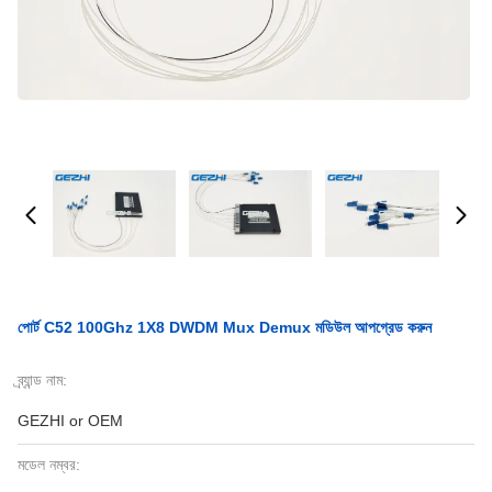
পোর্ট C52 100Ghz 1X8 DWDM Mux Demux মডিউল আপগ্রেড করুন
ব্র্যান্ড নাম:
GEZHI or OEM
মডেল নম্বর: