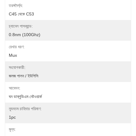
তরঙ্গদৈর্ঘ্য:
C45 থেকে C53
চ্যানেল পাসব্যান্ড:
0.8nm (100Ghz)
রেখার ধরণ:
Mux
সংযোগকারী:
জলজ পালন / ইউপিসি
আবেদন:
ঘন ডাব্লুডিএম নেটওয়ার্ক
ন্যূনতম চাহিদার পরিমাণ:
1pc
মূল্য: