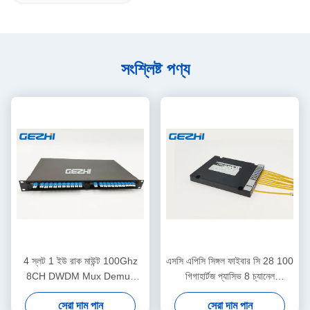
সংশ্লিষ্ট পণ্য
4 স্লট 1 ইউ রাক মাউন্ট 100Ghz
এসসি এপিসি সিঙ্গল ফাইবার সি 28 100
8CH DWDM Mux Demux
গিগাহার্টজ প্যাসিভ 8 চ্যানেল
মডিউল
ডিডব্লিউএম মুক্স
সেরা দাম পান
সেরা দাম পান