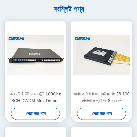
সংশ্লিষ্ট পণ্য
4 স্লট 1 ইউ রাক মাউন্ট 100Ghz
এসসি এপিসি সিঙ্গল ফাইবার সি 28 100
8CH DWDM Mux Demux
গিগাহার্টজ প্যাসিভ 8 চ্যানেল
মডিউল
ডিডব্লিউএম মুক্স
সেরা দাম পান
সেরা দাম পান