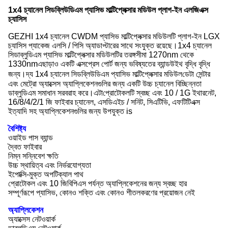
1x4 চ্যানেল সিডব্লিউডিএম প্যাসিভ মাল্টিপ্লেক্সার মডিউল প্লাগ-ইন এলজিএক্স
চ্যাসিস
GEZHI 1x4 চ্যানেল CWDM প্যাসিভ মাল্টিপ্লেক্সার মডিউলটি প্লাগ-ইন LGX
চ্যাসিস প্যাকেজ এলসি / পিসি অ্যাডাপ্টারের সাথে সংযুক্ত রয়েছে।1x4 চ্যানেল
সিডাব্লুডিএম প্যাসিভ মাল্টিপ্লেক্সার মডিউলটির তরঙ্গসীমা 1270nm থেকে
1330nm
এছাড়াও একটি এক্সপ্রেস পোর্ট জন্য
ভবিষ্যতের ব্যান্ডউইথ বৃদ্ধি বৃদ্ধি
জন্য
।
দ্য
1x4 চ্যানেল সিডব্লিউডিএম প্যাসিভ মাল্টিপ্লেক্সার মডিউল
ডেটা সেন্টার
এবং মেট্রো অ্যাক্সেস অ্যাপ্লিকেশনগুলির জন্য একটি উচ্চ চ্যানেল বিচ্ছিন্নতা
ডাব্লুডিএম সমাধান সরবরাহ করে।এটা
প্রোটোকলটি স্বচ্ছ এবং 10 / 1G ইথারনেট,
16/8/4/2/1 জি ফাইবার চ্যানেল, এসডিএইচ / সনিট, সিএটিভি, এফটিটিএক্স
ইত্যাদি সহ অ্যাপ্লিকেশনগুলির জন্য উপযুক্ত is
বৈশিষ্ট্য
ওয়াইড পাস ব্যান্ড
দ্বৈত ফাইবার
নিম্ন সন্নিবেশ ক্ষতি
উচ্চ স্থায়িত্ব এবং নির্ভরযোগ্যতা
ইপোক্সি-মুক্ত অপটিক্যাল পাথ
প্রোটোকল এবং 10 জিবিপিএস পর্যন্ত অ্যাপ্লিকেশনের জন্য স্বচ্ছ হার
সম্পূর্ণরূপে প্যাসিভ, কোনও শক্তি এবং কোনও শীতলকরণের প্রয়োজন নেই
অ্যাপ্লিকেশন
অ্যাক্সেস নেটওয়ার্ক