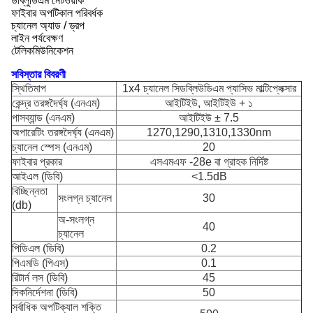
ডাব্লুডিএম নেটওয়ার্ক
ফাইবার অপটিকাল পরিবর্ধক
চ্যানেল অ্যাড / ড্রপ
লাইন পর্যবেক্ষণ
টেলিকমিউনিকেশন
সবিস্তার বিবরণী
স্থিতিমাপ
1x4 চ্যানেল সিডব্লিউডিএম প্যাসিভ মাল্টিপ্লেক্সার
কেন্দ্র তরঙ্গদৈর্ঘ্য (এনএম)
আইটিইউ, আইটিইউ + ১
পাসব্যান্ড (এনএম)
আইটিইউ ± 7.5
অপারেটিং তরঙ্গদৈর্ঘ্য (এনএম)
1270,1290,1310,1330nm
চ্যানেল স্পেস (এনএম)
20
ফাইবার প্রকার
এসএমএফ -28e বা গ্রাহক নির্দিষ্ট
আইএল (ডিবি)
<1.5dB
বিচ্ছিন্নতা
সংলগ্ন চ্যানেল
30
(db)
অ-সংলগ্ন
40
চ্যানেল
পিডিএল (ডিবি)
0.2
পিএমডি (পিএস)
0.1
রিটার্ন লস (ডিবি)
45
দিকনির্দেশনা (ডিবি)
50
সর্বাধিক অপটিক্যাল শক্তি