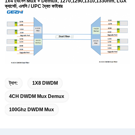
1x4 চ্যানেল Mux + Demux, 1270,1290,1310,1330nm, LGX
ক্যাসেট, এলসি / UPC দ্বৈত ফাইবার
ট্যাগ:
1X8 DWDM
4CH DWDM Mux Demux
100Ghz DWDM Mux