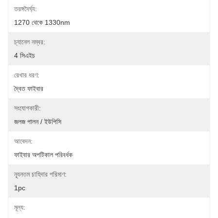
তরঙ্গদৈর্ঘ্য:
1270 থেকে 1330nm
চ্যানেল নম্বর:
4 সিএইচ
রেখার ধরণ:
দ্বৈত ফাইবার
সংযোগকারী:
জলজ পালন / ইউপিসি
আবেদন:
ফাইবার অপটিকাল পরিবর্ধক
ন্যূনতম চাহিদার পরিমাণ:
1pc
মূল্য: