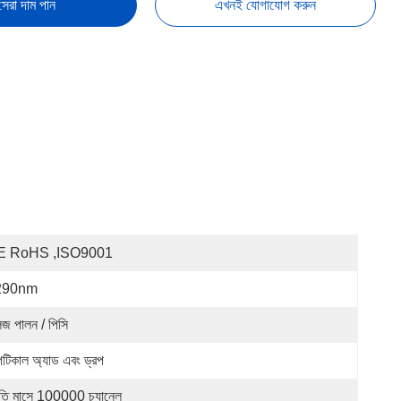
সেরা দাম পান
এখনই যোগাযোগ করুন
E RoHS ,ISO9001
290nm
জ পালন / পিসি
টিকাল অ্যাড এবং ড্রপ
রতি মাসে 100000 চ্যানেল