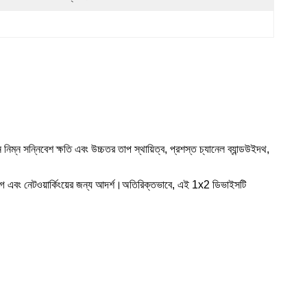
মন নিম্ন সন্নিবেশ ক্ষতি এবং উচ্চতর তাপ স্থায়িত্ব,
প্রশস্ত চ্যানেল ব্যান্ডউইদথ,
যোগ এবং নেটওয়ার্কিংয়ের জন্য আদর্শ।অতিরিক্তভাবে, এই 1x2 ডিভাইসটি