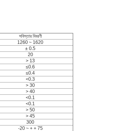
সবিস্তার বিবরণী
1260 ~ 1620
± 0.5
20
> 13
≤0.6
≤0.4
<0.3
> 30
> 40
<0.1
<0.1
> 50
> 45
300
-20 ~ + + 75