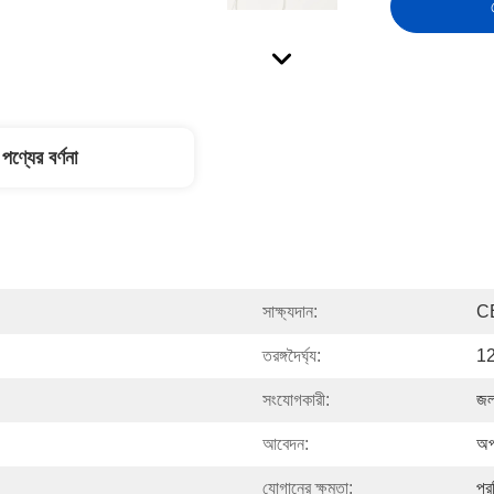
পণ্যের বর্ণনা
সাক্ষ্যদান:
C
তরঙ্গদৈর্ঘ্য:
1
সংযোগকারী:
জল
আবেদন:
অপ
যোগানের ক্ষমতা:
প্