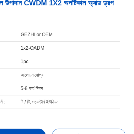
েল উপাদান CWDM 1X2 অপটিকাল অ্যাড ড্রপ
GEZHI or OEM
1x2-OADM
1pc
আলোচনাযোগ্য
5-8 কার্য দিবস
বলী:
টি / টি, ওয়েস্টার্ন ইউনিয়ন