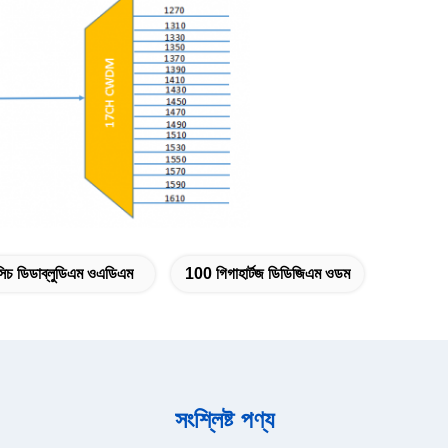
সিচ ডিডাব্লুডিএম ওএডিএম
100 গিগাহার্টজ ডিডিজিএম ওডম
সংশ্লিষ্ট পণ্য