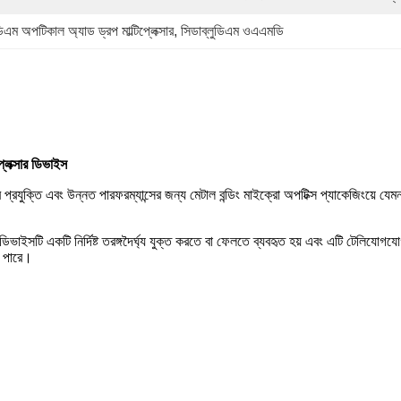
ডিএম অপটিকাল অ্যাড ড্রপ মাল্টিপ্লেক্সার
, 
সিডাব্লুডিএম ওএএমডি
লেক্সার ডিভাইস
্টার প্রযুক্তি এবং উন্নত পারফরম্যান্সের জন্য মেটাল বন্ডিং মাইক্রো অপটিক্স প্যাকেজিংয়ে যে
ইসটি একটি নির্দিষ্ট তরঙ্গদৈর্ঘ্য যুক্ত করতে বা ফেলতে ব্যবহৃত হয় এবং এটি টেলিযোগ
ে পারে।