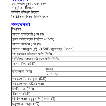
চ্যানেলগুলি যুক্ত / ড্রপ করুন
ডাব্লুডিএম সিস্টেমস
ফাইবার পরিবর্ধক সিস্টেম
সিএটিভি ফাইবারোপটিক লিঙ্কস
সবিস্তার বিবরণী
স্থিতিমাপ
চ্যানেল তরঙ্গদৈর্ঘ্য (এনএম)
কেন্দ্র তরঙ্গদৈর্ঘ্যের নির্ভুলতা (এনএম)
চ্যানেল ব্যবধান (এনএম)
চ্যানেল পাসব্যান্ড (@ -0.5dB ব্যান্ডউইথ (এনএম)
পাস চ্যানেল সন্নিবেশ ক্ষতি (ডিবি)
প্রতিবিম্ব চ্যানেল সন্নিবেশ ক্ষতি (ডিবি)
চ্যানেল রিপল (ডিবি)
সংলগ্ন
বিচ্ছিন্নতা (ডিবি)
অ সংলগ্ন
মেরুকরণ নির্ভরতা হ্রাস (ডিবি)
মেরুকরণ মোড ছড়িয়ে দেওয়া
দিকনির্দেশনা (ডিবি)
রিটার্ন লস (ডিবি)
সর্বাধিক পাওয়ার হ্যান্ডলিং (মেগাওয়াট)
অনুকূল তাপমাত্রা (℃)