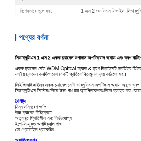
বিশেষভাবে তুলে ধরা:
1 এক্স 2 ওএডিএম ডিভাইস
, 
সিডাব্লু
পণ্যের বর্ণনা
সিডাব্লুডিএম 1 এক্স 2 একক চ্যানেল উপাদান অপটিক্যাল অ্যাড এবং ড্রপ মাল্টিপ্
একক চ্যানেল মোটা WDM Opitcal অ্যাড & ড্রপ ডিভাইসটি হল
ফিল্টার ফিল
নমনীয় চ্যানেল কনফিগারেশন
একটি প্রতিযোগিতামূলক ব্যয় কাঠামো সহ
।
জিইজিআইআইএর একক চ্যানেল মোটা ডাব্লুডিএম অপটিকাল অ্যাড অ্যান্ড ড্রপ ডিভা
সিডাব্লুডিএম সিস্টেমগুলিতে উচ্চ-পাওয়ার অ্যাপ্লিকেশনগুলিতে ব্যবহার করা যেত
বৈশিষ্ট্য
নিম্ন সন্নিবেশ ক্ষতি
উচ্চ চ্যানেল বিচ্ছিন্নতা
অত্যন্ত স্থিতিশীল এবং নির্ভরযোগ্য
ইপোক্সি-মুক্ত অপটিক্যাল পাথ
লো প্রোফাইল প্যাকেজিং
অ্যাপ্লিকেশন