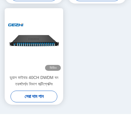
ভিডিও
ডুয়াল ফাইবার 40CH DWDM ঘন
তরঙ্গদৈর্ঘ্য বিভাগ মাল্টিপ্লেক্সিং
সেরা দাম পান