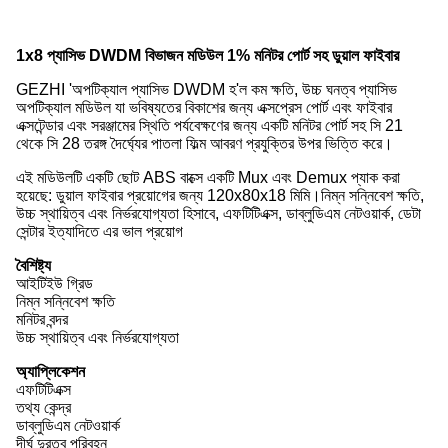
1x8 প্যাসিভ DWDM বিভাজন মডিউল 1% মনিটর পোর্ট সহ ডুয়াল ফাইবার
GEZHI 'অপটিক্যাল প্যাসিভ DWDM হ'ল কম ক্ষতি, উচ্চ ঘনত্ব প্যাসিভ
অপটিক্যাল মডিউল যা ভবিষ্যতের বিকাশের জন্য এক্সপ্রেস পোর্ট এবং ফাইবার
এক্সটেন্ডার এবং সরঞ্জামের স্থিতি পর্যবেক্ষণের জন্য একটি মনিটর পোর্ট সহ সি 21
থেকে সি 28 তরঙ্গ দৈর্ঘ্যের পাতলা ফিল্ম আবরণ প্রযুক্তির উপর ভিত্তি করে।
এই মডিউলটি একটি ছোট ABS বাক্সে একটি Mux এবং Demux প্যাক করা
হয়েছে: ডুয়াল ফাইবার প্রয়োগের জন্য 120x80x18 মিমি।নিম্ন সন্নিবেশ ক্ষতি,
উচ্চ স্থায়িত্ব এবং নির্ভরযোগ্যতা হিসাবে, এফটিটিএক্স, ডাব্লুডিএম নেটওয়ার্ক, ডেটা
সেন্টার ইত্যাদিতে এর ভাল প্রয়োগ
বৈশিষ্ট্য
আইটিইউ গ্রিড
নিম্ন সন্নিবেশ ক্ষতি
মনিটর বন্দর
উচ্চ স্থায়িত্ব এবং নির্ভরযোগ্যতা
অ্যাপ্লিকেশন
এফটিটিএক্স
তথ্য কেন্দ্র
ডাব্লুডিএম নেটওয়ার্ক
দীর্ঘ দুরত্ব পরিবহন