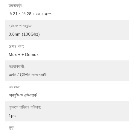
তরঙ্গদৈর্ঘ্য:
সি 21 ~ সি 28 + মন + এক্সপ
চ্যানেল পাসব্যান্ড:
0.8nm (100Ghz)
রেখার ধরণ:
Mux + + Demux
সংযোগকারী:
এলসি / ইউপিসি সংযোগকারী
আবেদন:
ডাব্লুডিএম নেটওয়ার্ক
ন্যূনতম চাহিদার পরিমাণ:
1pc
মূল্য: