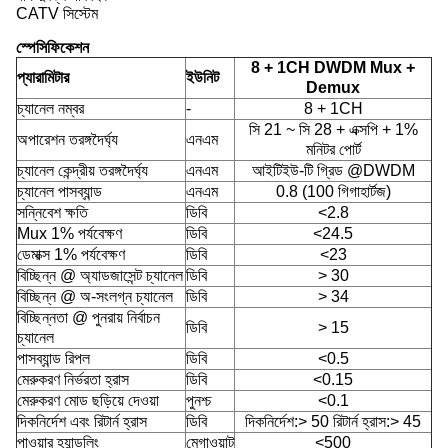
CATV সিস্টেম
স্পেসিফিকেশন
8 + 1CH DWDM Mux +
প্যারামিটার
ইউনিট
Demux
চ্যানেল নম্বর
-
8 + 1CH
সি 21 ~ সি 28 + এক্সপি + 1%
অপারেশন তরঙ্গদৈর্ঘ্য
এনএম
মনিটর পোর্ট
চ্যানেল কেন্দ্রীয় তরঙ্গদৈর্ঘ্য
এনএম
আইটিইউ-টি গ্রিড @DWDM
চ্যানেল পাসব্যান্ড
এনএম
0.8 (100 গিগাহার্টজ)
সন্নিবেশ ক্ষতি
ডিবি
<2.8
Mux 1% পর্যবেক্ষণ
ডিবি
<24.5
ডেমাক্স 1% পর্যবেক্ষণ
ডিবি
<23
বিচ্ছিন্ন @ অ্যাডজাসেন্ট চ্যানেল
ডিবি
> 30
বিচ্ছিন্ন @ অ-সংলগ্ন চ্যানেল
ডিবি
> 34
বিচ্ছিন্নতা @ পুনরায় নির্বাচন
ডিবি
> 15
চ্যানেল
পাসব্যান্ড রিপল
ডিবি
<0.5
মেরুকরণ নির্ভরতা হ্রাস
ডিবি
<0.15
মেরুকরণ মোড ছড়িয়ে দেওয়া
পুনশ্চ
<0.1
দিকনির্দেশ এবং রিটার্ন হ্রাস
ডিবি
দিকনির্দেশ:> 50 রিটার্ন হ্রাস:> 45
পাওয়ার হ্যান্ডলিং
মেগাওয়াট
<500