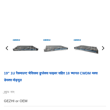
19" 1U रैकमाउन्ट चेसिसमा डुप्लेक्स फाइबर सहित 18 च्यानल CWDM मक्स
डेमक्स मोड्युल
ব্র্যান্ড নাম:
GEZHI or OEM