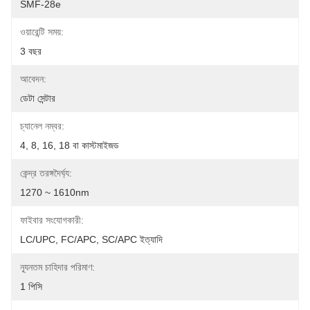
SMF-28e
ওয়ারেন্টি সময়:
3 বছর
আবেদন:
ডেটা সেন্টার
চ্যানেল নম্বর:
4, 8, 16, 18 বা কাস্টমাইজড
কেন্দ্র তরঙ্গদৈর্ঘ্য:
1270 ~ 1610nm
ফাইবার সংযোগকারী:
LC/UPC, FC/APC, SC/APC ইত্যাদি
ন্যূনতম চাহিদার পরিমাণ:
1 পিসি