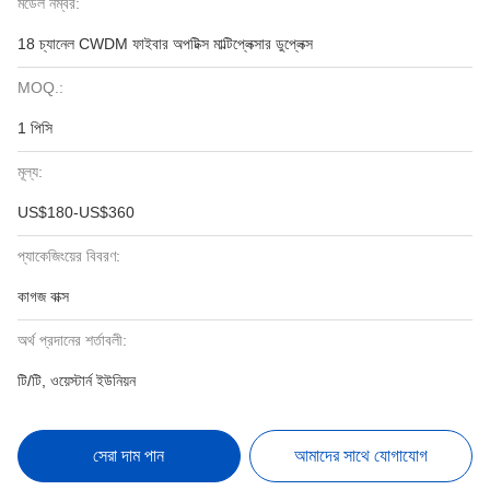
মডেল নম্বর:
18 চ্যানেল CWDM ফাইবার অপটিক্স মাল্টিপ্লেক্সার ডুপ্লেক্স
MOQ.:
1 পিসি
মূল্য:
US$180-US$360
প্যাকেজিংয়ের বিবরণ:
কাগজ বাক্স
অর্থ প্রদানের শর্তাবলী:
টি/টি, ওয়েস্টার্ন ইউনিয়ন
সেরা দাম পান
আমাদের সাথে যোগাযোগ