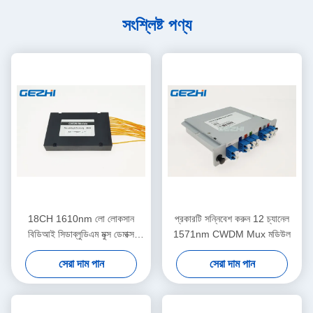
সংশ্লিষ্ট পণ্য
18CH 1610nm লো লোকসান
প্রকারটি সন্নিবেশ করুন 12 চ্যানেল
বিডিআই সিডাব্লুডিএম মুক্স ডেমাক্স
1571nm CWDM Mux মডিউল
মডিউল
সেরা দাম পান
সেরা দাম পান