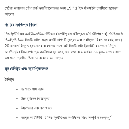
মেট্রো অ্যাক্সেস নেটওয়ার্ক অ্যাপ্লিকেশনের জন্য 19 " 1 ইউ র্যাকমাউন্ট চ্যাসিতে ডুপ্লেক্স
ফাইবার
পণ্যের সংক্ষিপ্ত বিবরণ
সিডব্লিউডিএম এমইউএক্স/ডিএমইউএক্স (অপটিক্যাল মল্টিপ্লেক্সার/ডিমল্টিপ্লেক্সার) মডিউলগুলি
ডিডব্লিউডিএম সিস্টেমগুলির জন্য একটি সাশ্রয়ী মূল্যের এবং সরলীকৃত বিকল্প সরবরাহ করে।
20 এনএম বিস্তৃত চ্যানেলের ব্যবধানের সাথে,এই সিস্টেমগুলি ট্রান্সমিটার লেজারে নির্ভুল
তরঙ্গদৈর্ঘ্যের নিয়ন্ত্রণের প্রয়োজনীয়তা দূর করে, যার ফলে ব্যয়-কার্যকর নন-কুলড লেজার এবং
কম খরচে প্যাসিভ উপাদান ব্যবহার করা সম্ভব।
মূল বৈশিষ্ট্য এবং অ্যাপ্লিকেশন
বৈশিষ্ট্য
প্রশস্ত পাস ব্যান্ড
উচ্চ চ্যানেল বিচ্ছিন্নতা
উচ্চমানের এবং কম খরচে
সমস্ত আইটিইউ-টি সিডব্লিউডিএম অপটিক্সের সাথে সম্পূর্ণ সামঞ্জস্যপূর্ণ