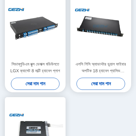
সিডাব্লুডিএম মুক্স ডেমাক্স মডিউলতে
এলসি পিসি অ্যাডাপ্টার ডুয়াল ফাইবার
LGX ক্যাসেট 8 মাল্টি চ্যানেল প্লাগ
অপটিক 18 চ্যানেল প্যাসিভ
সিডাব্লুডিএম
সেরা দাম পান
সেরা দাম পান