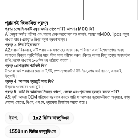
প্রায়শই জিজ্ঞাসিত প্রশ্ন
প্রশ্ন ১:
আমি একটি নমুনা অর্ডার পেতে পারি? আপনার MOQ কি?
A1:
নমুনা অর্ডার পরীক্ষা এবং মানের চেক করতে স্বাগত জানাই. আমরা না
MOQ, 1pcs নমুনা 
পাওয়া যায়।
এছাড়াও মিশ্র নমুনা গ্রহণযোগ্য।
প্রশ্ন ২: লিড টাইম কত?
A2:
স্বাভাবিকভাবে, এটি প্রায় এক সপ্তাহের জন্য।
বড় পরিমাণে এবং বিশেষ পণ্যের জন্য, 
আমাদের বিক্রয় প্রতিনিধির সাথে সীসা সময় পরীক্ষা করুন।
কিন্তু আমরা কিছু পণ্যের জন্য স্টক 
রাখি,
পেমেন্ট পাওয়ার ১-৩ দিন পর পাঠাতে পারবো।
প্রশ্ন ৩ঃ
পেমেন্টের শর্তাবলী কি?
উত্তরঃ অর্থ প্রদানের মেয়াদঃ টি/টি, পেপাল,
ওয়েস্টার্ন ইউনিয়ন,
নগদ অর্থ প্রদান, এলআই 
ইত্যাদি।
প্রশ্ন 4: আপনার গ্যারান্টি সময় কি?
উত্তরঃ ৩ বছরের ওয়ারেন্টি।
প্রশ্ন 5: আমি কি আমাদের নিজস্ব লোগো, লেবেল এবং প্যাকেজ ব্যবহার করতে পারি?
A5: হ্যাঁ, আমরা OEM পরিষেবা সরবরাহ করতে পারি যা আপনার প্রয়োজনীয়তা অনুসারে, পণ্য 
লেবেল, লোগো, পিএন, এসএন, প্যাকেজ ডিজাইন করতে পারে।
ট্যাগ:
1x2 ফিল্টার ডাব্লুডিএম
1550nm ফিল্টার ডাব্লুডিএম