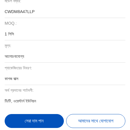
মডেল নম্বর:
CWDM8A47LLP
MOQ.:
1 পিসি
মূল্য:
আলোচনাযোগ্য
প্যাকেজিংয়ের বিবরণ:
কাগজ বাক্স
অর্থ প্রদানের শর্তাবলী:
টি/টি, ওয়েস্টার্ন ইউনিয়ন
সেরা দাম পান
আমাদের সাথে যোগাযোগ