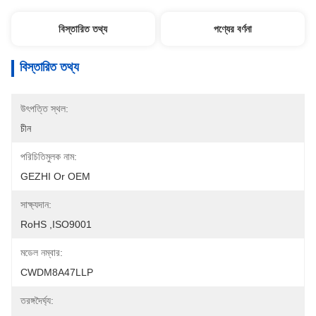
বিস্তারিত তথ্য
পণ্যের বর্ণনা
বিস্তারিত তথ্য
উৎপত্তি স্থল:
চীন
পরিচিতিমুলক নাম:
GEZHI Or OEM
সাক্ষ্যদান:
RoHS ,ISO9001
মডেল নম্বার:
CWDM8A47LLP
তরঙ্গদৈর্ঘ্য: