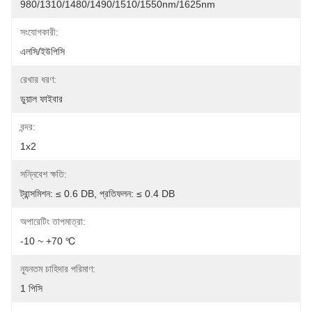
980/1310/1480/1490/1510/1550nm/1625nm
সংযোগকারী:
এলসি/ইউপিসি
রেখার ধরণ:
ডুয়াল ফাইবার
বন্দর:
1x2
সন্নিবেশ ক্ষতি:
ট্রান্সমিশন: ≤ 0.6 DB, প্রতিফলন: ≤ 0.4 DB
অপারেটিং তাপমাত্রা:
-10 ~ +70 ℃
ন্যূনতম চাহিদার পরিমাণ:
1 পিসি