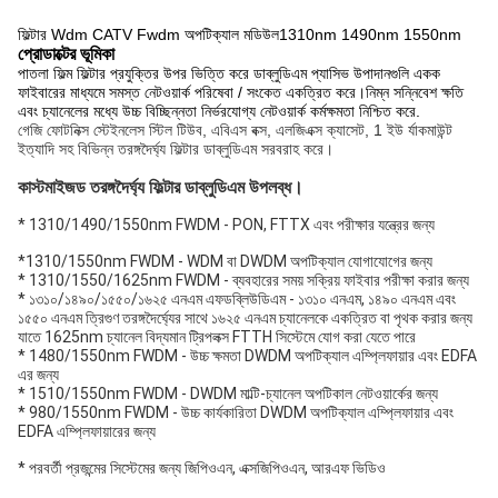
ফিল্টার Wdm CATV Fwdm অপটিক্যাল মডিউল1310nm 1490nm 1550nm
প্রোডাক্টের ভূমিকা
পাতলা ফিল্ম ফিল্টার প্রযুক্তির উপর ভিত্তি করে ডাব্লুডিএম প্যাসিভ উপাদানগুলি একক
ফাইবারের মাধ্যমে সমস্ত নেটওয়ার্ক পরিষেবা / সংকেত একত্রিত করে।নিম্ন সন্নিবেশ ক্ষতি
এবং চ্যানেলের মধ্যে উচ্চ বিচ্ছিন্নতা নির্ভরযোগ্য নেটওয়ার্ক কর্মক্ষমতা নিশ্চিত করে.
গেজি ফোটনিক্স স্টেইনলেস স্টিল টিউব, এবিএস বক্স, এলজিএক্স ক্যাসেট, 1 ইউ র্যাকমাউন্ট 
ইত্যাদি সহ বিভিন্ন তরঙ্গদৈর্ঘ্য ফিল্টার ডাব্লুডিএম সরবরাহ করে।
কাস্টমাইজড তরঙ্গদৈর্ঘ্য ফিল্টার ডাব্লুডিএম উপলব্ধ।
* 1310/1490/1550nm FWDM - PON, FTTX এবং পরীক্ষার যন্ত্রের জন্য
*1310/1550nm FWDM - WDM বা DWDM অপটিক্যাল যোগাযোগের জন্য
* 1310/1550/1625nm FWDM - ব্যবহারের সময় সক্রিয় ফাইবার পরীক্ষা করার জন্য
* ১৩১০/১৪৯০/১৫৫০/১৬২৫ এনএম এফডব্লিউডিএম - ১৩১০ এনএম, ১৪৯০ এনএম এবং 
১৫৫০ এনএম ত্রিগুণ তরঙ্গদৈর্ঘ্যের সাথে ১৬২৫ এনএম চ্যানেলকে একত্রিত বা পৃথক করার জন্য
যাতে 1625nm চ্যানেল বিদ্যমান ট্রিপলক্স FTTH সিস্টেমে যোগ করা যেতে পারে
* 1480/1550nm FWDM - উচ্চ ক্ষমতা DWDM অপটিক্যাল এম্প্লিফায়ার এবং EDFA 
এর জন্য
* 1510/1550nm FWDM - DWDM মাল্টি-চ্যানেল অপটিকাল নেটওয়ার্কের জন্য
* 980/1550nm FWDM - উচ্চ কার্যকারিতা DWDM অপটিক্যাল এম্প্লিফায়ার এবং 
EDFA এম্প্লিফায়ারের জন্য
* পরবর্তী প্রজন্মের সিস্টেমের জন্য জিপিওএন, এক্সজিপিওএন, আরএফ ভিডিও