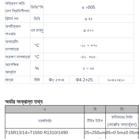
সন্নিবেশ ক্ষতি
ডিবি/°সি
≤ ০005
তাপ স্থিতিশীলতা
রিটার্ন লস
ডিবি
≥ ৪৫
অপটিক্যাল
এম ডাব্লু
≤ ৫০০
পাওয়ার
অপারেটিং
°C
-১০ ~ +৭০
তাপমাত্রা
সংরক্ষণ তাপমাত্রা
°C
-৪০. +৮৫.
আপেক্ষিক
%
৫ ~ ৯৫
আর্দ্রতা
মাত্রা
মিমি
Φ৫.৫×৩৪
Φ4.2×25
৯০x২০x১০
অর্ডার সংক্রান্ত তথ্য
এ
বি
সি
ফাইবারের দৈর্ঘ্য
তরঙ্গদৈর্ঘ্য
টিউব টাইপ
(কানেক্টর অন্তর্ভুক্ত)
T15R13/14=T1550 R1310/1490
25=250um
05=0.5m±0.05m