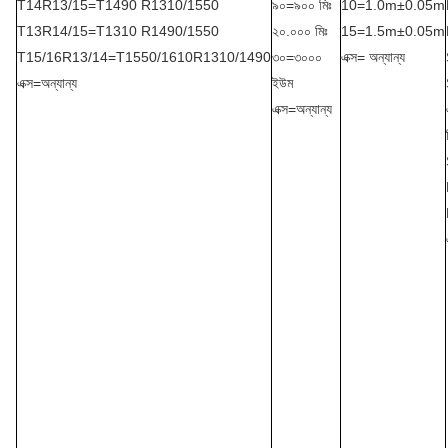
T14R13/15=T1490 R1310/1550
৯০=৯০০ মিঃ
10=1.0m±0.05m
T13R14/15=T1310 R1490/1550
২০.০০০ মিঃ
15=1.5m±0.05m
T15/16R13/14=T1550/1610R1310/1490
৩০=৩০০০
এক্স= অন্যান্য
এক্স=অন্যান্য
ইউম
এক্স=অন্যান্য