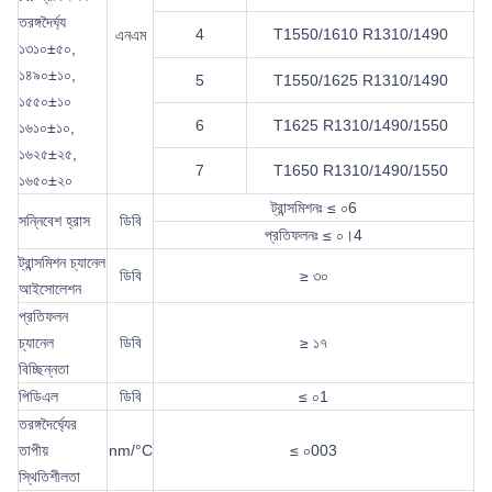
তরঙ্গদৈর্ঘ্য
4
T1550/1610 R1310/1490
এনএম
১৩১০±৫০,
১৪৯০±১০,
5
T1550/1625 R1310/1490
১৫৫০±১০
6
T1625 R1310/1490/1550
১৬১০±১০,
১৬২৫±২৫,
7
T1650 R1310/1490/1550
১৬৫০±২০
ট্রান্সমিশনঃ ≤ ০6
সন্নিবেশ হ্রাস
ডিবি
প্রতিফলনঃ ≤ ০।4
ট্রান্সমিশন চ্যানেল
ডিবি
≥ ৩০
আইসোলেশন
প্রতিফলন
চ্যানেল
ডিবি
≥ ১৭
বিচ্ছিন্নতা
পিডিএল
ডিবি
≤ ০1
তরঙ্গদৈর্ঘ্যের
তাপীয়
nm/°C
≤ ০003
স্থিতিশীলতা