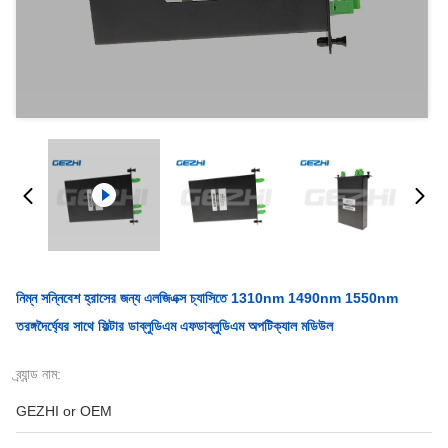
নিম্ন সন্নিবেশ হ্রাসের জন্য এলজিএক্স চ্যাসিতে 1310nm 1490nm 1550nm
তরঙ্গদৈর্ঘ্যের সাথে ফিল্টার ডাব্লুডিএম এফডাব্লুডিএম অপটিক্যাল মডিউল
ব্র্যান্ড নাম:
GEZHI or OEM