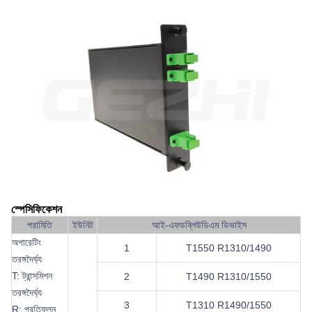
স্পেসিফিকেশন
পরামিতি
ইউনিট
আই-এফডব্লিউডিএম ডিভাইস
অপারেটিং
1
T1550 R1310/1490
তরঙ্গদৈর্ঘ্য
T: ট্রান্সমিশন
2
T1490 R1310/1550
তরঙ্গদৈর্ঘ্য
3
T1310 R1490/1550
R: প্রতিফলন