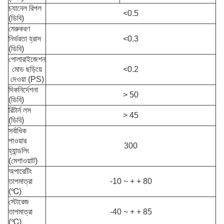
চ্যানেল রিপল
<0.5
(ডিবি)
মেরুকরণ
নির্ভরতা হ্রাস
<0.3
(ডিবি)
পোলারাইজেশন
মোড ছড়িয়ে
<0.2
দেওয়া (PS)
দিকনির্দেশনা
> 50
(ডিবি)
রিটার্ন লস
> 45
(ডিবি)
সর্বাধিক
পাওয়ার
300
হ্যান্ডলিং
(মেগাওয়াট)
অপারেটিং
তাপমাত্রা
-10 ~ + + 80
(℃)
স্টোরেজ
তাপমাত্রা
-40 ~ + + 85
(℃)