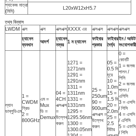
প্যাকেজ মাত্রা
L20xW12xH5.7
(মিমি)
তথ্য বিন্যাস
LWDM
এক্স
এক্স
এক্সএক্স
XXXX এর
এক্সএক্স
এক্সএক্স
এক্সএক্স
চ্যানেল
চ্যানেল
ফাইবার
ফাইবার
ইন / আউট
আদর্শ
1 ম চ্যানেল
ব্যবধান
নম্বর
প্রকার
দৈর্ঘ্য
সংযোগকারী
0 =
কোনটি
1271 =
05 =
1 = জলজ
1271nm
0.5 মি
পালন /
1291 =
দূরে
পিসি
1291nm
10 =
2 = জলজ
1311 =
1.0m
25 =
পালন /
04 =
1311nm
15 =
1 =
250um
এপিসি
এম =
4CH
1331 =
1.5 মি
CWDM
90 =
3 = এসসি
ল্যান
Mux
এক্সএক্স
1331nm
20 =
গ্রিড
900um
/ পিসি
ডাব্লুডিএম
ডি =
=
1295 =
2.0m
2 =
এক্সএক্স =
4 = এসসি
Demux
উল্লেখ
1295.56nm
25 =
800GHz
উল্লেখ
/ এপিসি
করুন
1300 =
2.5
করুন
5 = এফসি
1300.05nm
মিটার
/ পিসি
1304 =
এক্সএক্স