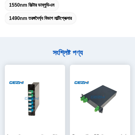
1550nm ফিল্টার ডাব্লুডিএম
1490nm তরঙ্গদৈর্ঘ্য বিভাগ মাল্টিপ্লেক্সার
সংশ্লিষ্ট পণ্য