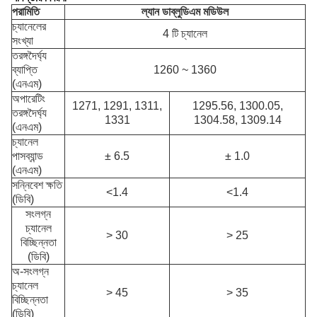
পরামিতি
ল্যান ডাব্লুডিএম মডিউল
চ্যানেলের
4 টি চ্যানেল
সংখ্যা
তরঙ্গদৈর্ঘ্য
ব্যাপ্তি
1260 ~ 1360
(এনএম)
অপারেটিং
1271, 1291, 1311,
1295.56, 1300.05,
তরঙ্গদৈর্ঘ্য
1331
1304.58, 1309.14
(এনএম)
চ্যানেল
পাসব্যান্ড
± 6.5
± 1.0
(এনএম)
সন্নিবেশ ক্ষতি
<1.4
<1.4
(ডিবি)
সংলগ্ন
চ্যানেল
> 30
> 25
বিচ্ছিন্নতা
(ডিবি)
অ-সংলগ্ন
চ্যানেল
> 45
> 35
বিচ্ছিন্নতা
(ডিবি)