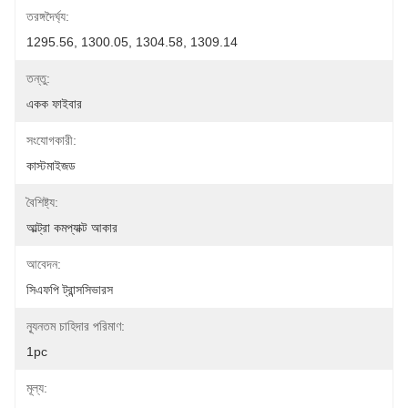
তরঙ্গদৈর্ঘ্য:
1295.56, 1300.05, 1304.58, 1309.14
তন্তু:
একক ফাইবার
সংযোগকারী:
কাস্টমাইজড
বৈশিষ্ট্য:
আল্ট্রা কমপ্যাক্ট আকার
আবেদন:
সিএফপি ট্রান্সসিভারস
ন্যূনতম চাহিদার পরিমাণ:
1pc
মূল্য: