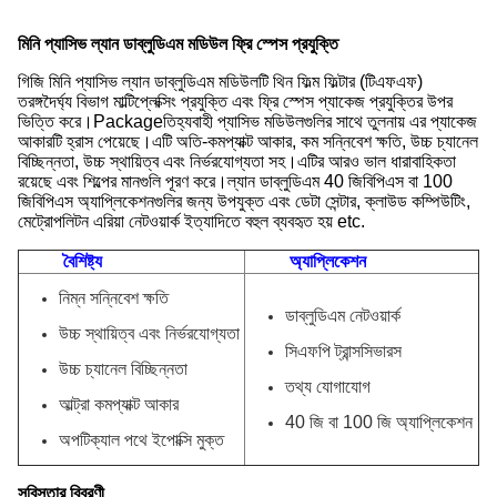
মিনি প্যাসিভ ল্যান ডাব্লুডিএম মডিউল ফ্রি স্পেস প্রযুক্তি
গিজি মিনি প্যাসিভ ল্যান ডাব্লুডিএম মডিউলটি থিন ফিল্ম ফিল্টার (টিএফএফ)
তরঙ্গদৈর্ঘ্য বিভাগ মাল্টিপ্লেক্সিং প্রযুক্তি এবং ফ্রি স্পেস প্যাকেজ প্রযুক্তির উপর
ভিত্তি করে।Packageতিহ্যবাহী প্যাসিভ মডিউলগুলির সাথে তুলনায় এর প্যাকেজ
আকারটি হ্রাস পেয়েছে।এটি অতি-কমপ্যাক্ট আকার, কম সন্নিবেশ ক্ষতি, উচ্চ চ্যানেল
বিচ্ছিন্নতা, উচ্চ স্থায়িত্ব এবং নির্ভরযোগ্যতা সহ।এটির আরও ভাল ধারাবাহিকতা
রয়েছে এবং শিল্পের মানগুলি পূরণ করে।ল্যান ডাব্লুডিএম 40 জিবিপিএস বা 100
জিবিপিএস অ্যাপ্লিকেশনগুলির জন্য উপযুক্ত এবং ডেটা সেন্টার, ক্লাউড কম্পিউটিং,
মেট্রোপলিটন এরিয়া নেটওয়ার্ক ইত্যাদিতে বহুল ব্যবহৃত হয় etc.
বৈশিষ্ট্য
অ্যাপ্লিকেশন
নিম্ন সন্নিবেশ ক্ষতি
ডাব্লুডিএম নেটওয়ার্ক
উচ্চ স্থায়িত্ব এবং নির্ভরযোগ্যতা
সিএফপি ট্রান্সসিভারস
উচ্চ চ্যানেল বিচ্ছিন্নতা
তথ্য যোগাযোগ
আল্ট্রা কমপ্যাক্ট আকার
40 জি বা 100 জি অ্যাপ্লিকেশন
অপটিক্যাল পথে ইপোক্সি মুক্ত
সবিস্তার বিবরণী