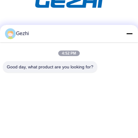
সোশ্যাল মিডিয়া
Gezhi
4:52 PM
দ্রুত যোগাযোগ
টেলিফোন
Good day, what product are you looking for?
86-755-2377-1707
ই-মেইল
sales@gezhi.net
ঠিকানা
504, একটি বেল্ড।, ইকিউয়ান ইন্ডাস্ট্রি পার্ক, ফুকিয়ান রোড নং 4434, ফুচেন
স্ট্রিট, শেঞ্জেন, চীন 518110