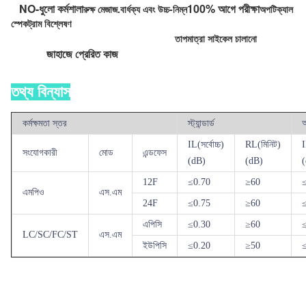
NO-ধুলো কর্মশালা
100% আগে পরীক্ষা
রুক্ষ মেজাজ.বার্ধক্য এবং উচ্চ-নিম্ন
অপটিক্যাল
স্পেকট্রাম বিশ্লেষণ
তাপমাত্রা সাইকেল চালানো
জাহাজে প্রেরিত কাজ
তথ্য বিন্যাস
কর্মক্ষমতা স্তর
স্ট্যান্ডার্ড
IL(সর্বোচ্চ)
RL(মিনিট)
I
সংযোগকারী
মোড
এন্ডফেস
(dB)
(dB)
12F
≤
0.70
≥
60
এমপিও
এস.এম
24F
≤
0.75
≥
60
এপিসি
≤
0.30
≥
60
LC/SC/FC/ST
এস.এম
ইউপিসি
≤
0.20
≥
50