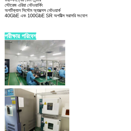
স্টোরেজ এরিয়া নেটওয়ার্কিং
অপটিক্যাল সিস্টেম অ্যাক্সেস নেটওয়ার্ক
40GbE এবং 100GbE SR অপটিক্স সরাসরি সংযোগ
পরীক্ষার পরিবেশ