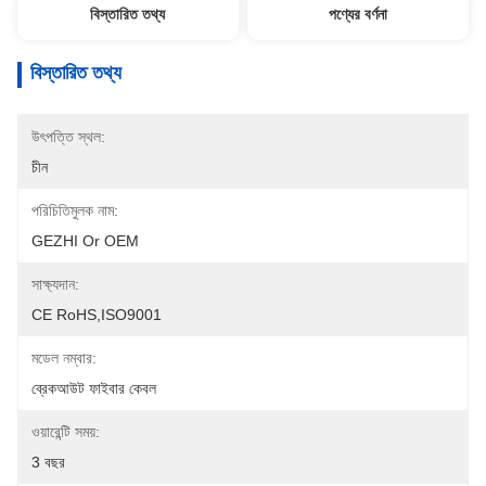
বিস্তারিত তথ্য
পণ্যের বর্ণনা
বিস্তারিত তথ্য
উৎপত্তি স্থল:
চীন
পরিচিতিমুলক নাম:
GEZHI Or OEM
সাক্ষ্যদান:
CE RoHS,ISO9001
মডেল নম্বার:
ব্রেকআউট ফাইবার কেবল
ওয়ারেন্টি সময়:
3 বছর