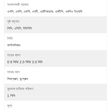
সংযোগকারী প্রকার:
এলসি, এসসি, এফসি, এসটি, এমটিআরজে, এমটিপি, এমপিও ইত্যাদি
পৃষ্ঠ মসৃণতা:
পিসি, এপিসি, ইউপিসি
দৈর্ঘ্য:
কাস্টমাইজড
তারের ব্যাস:
0.9 মিমি/ 2.0 মিমি/ 3.0 মিমি
তারের ধরন:
সিমপ্লেক্স, ডুপ্লেক্স
ন্যূনতম চাহিদার পরিমাণ:
1 পিসি
মূল্য: