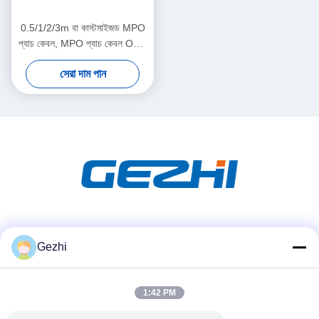
0.5/1/2/3m বা কাস্টমাইজড MPO
প্যাচ কেবল, MPO প্যাচ কেবল OM3
উচ্চ-ঘনত্বের সংযোগ
সেরা দাম পান
সোশ্যাল মিডিয়া
Gezhi
1:42 PM
দ্রুত যোগাযোগ