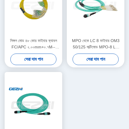
সিঙ্গল মোড ৪৮ কোর ফাইবার ক্যাবল
MPO থেকে LC 8 ফাইবার OM3
FC/APC ২.০০mm+০.৭M--
50/125 মাল্টিমোড MPO-8 LC
SC/APC ২.০০mm+০.৭M
ফাইবার অপটিক প্যাচ কর্ড ব্রেকআউট
সেরা দাম পান
সেরা দাম পান
ক্যাবল