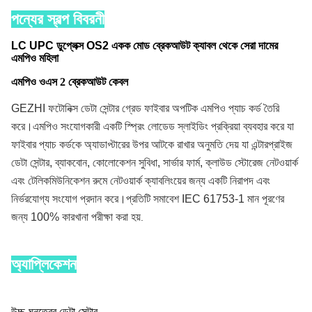
পন্যের স্বল্প বিবরনী
LC UPC ডুপ্লেক্স OS2 একক মোড ব্রেকআউট ক্যাবল থেকে সেরা দামের
এমপিও মহিলা
এমপিও ওএস 2 ব্রেকআউট কেবল
GEZHI ফটোনিক্স ডেটা সেন্টার গ্রেড ফাইবার অপটিক এমপিও প্যাচ কর্ড তৈরি
করে।এমপিও সংযোগকারী একটি স্প্রিং লোডেড স্লাইডিং প্রক্রিয়া ব্যবহার করে যা
ফাইবার প্যাচ কর্ডকে অ্যাডাপ্টারের উপর আটকে রাখার অনুমতি দেয় যা এন্টারপ্রাইজ
ডেটা সেন্টার, ব্যাকবোন, কোলোকেশন সুবিধা, সার্ভার ফার্ম, ক্লাউড স্টোরেজ নেটওয়ার্ক
এবং টেলিকমিউনিকেশন রুমে নেটওয়ার্ক ক্যাবলিংয়ের জন্য একটি নিরাপদ এবং
নির্ভরযোগ্য সংযোগ প্রদান করে।প্রতিটি সমাবেশ IEC 61753-1 মান পূরণের
জন্য 100% কারখানা পরীক্ষা করা হয়
.
অ্যাপ্লিকেশন
উচ্চ-ঘনত্বের ডেটা সেন্টার