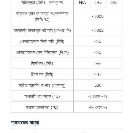
বিচ্ছিন্নতা (ডিবি) - সংলগ্ন নয়
N/A
>৪০
>৪০
সন্নিবেশ হ্রাস তাপমাত্রা সংবেদনশীলতা
<০005
(ডিবি/°C)
তরঙ্গদৈর্ঘ্য তাপমাত্রা পরিবর্তন (এনএম/°সি)
<০002
পোলারাইজেশন নির্ভর ক্ষতি (ডিবি)
<০1
পোলারাইজেশন মোড বিচ্ছিন্নতা (পিএস)
<০1
নির্দেশিকা (ডিবি)
>৫০
রিটার্ন লস (ডিবি)
> ৪৫
সর্বোচ্চ হ্যান্ডলিং পাওয়ার (এমডাব্লু)
500
অপারেটিং তাপমাত্রা (°C)
-৫ থেকে +৭৫
সংরক্ষণ তাপমাত্রা (°C)
-৪০ থেকে ৮৫
প্যাকেজের মাত্রা