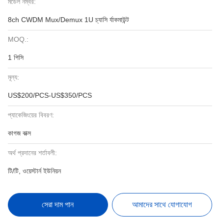
মডেল নম্বর:
8ch CWDM Mux/Demux 1U চ্যাসি র্যাকমাউন্ট
MOQ.:
1 পিসি
মূল্য:
US$200/PCS-US$350/PCS
প্যাকেজিংয়ের বিবরণ:
কাগজ বাক্স
অর্থ প্রদানের শর্তাবলী:
টি/টি, ওয়েস্টার্ন ইউনিয়ন
সেরা দাম পান
আমাদের সাথে যোগাযোগ