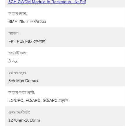
8CH CWDM Module In Rackmoun...nt.pdf
ফাইবার টাইপ:
SMF-28e বা কাস্টমাইজড
আবেদন:
Ftth Fttb Fttx নেটওয়ার্ক
ওয়ারেন্টি সময়:
3 বছর
চ্যানেল নম্বর:
8ch Mux Demux
ফাইবার সংযোগকারী:
LC/UPC, FC/APC, SC/APC ইত্যাদি
কেন্দ্র তরঙ্গদৈর্ঘ্য:
1270nm-1610nm