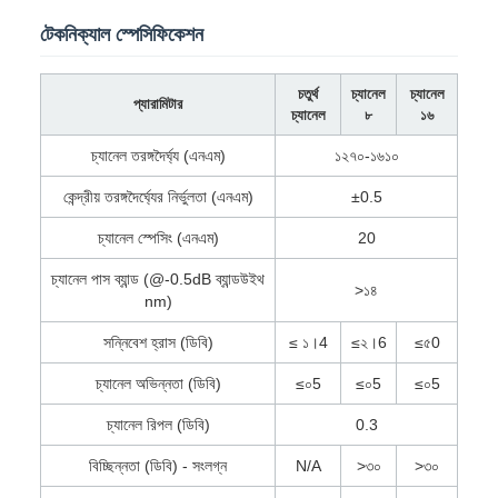
টেকনিক্যাল স্পেসিফিকেশন
চতুর্থ
চ্যানেল
চ্যানেল
প্যারামিটার
চ্যানেল
৮
১৬
চ্যানেল তরঙ্গদৈর্ঘ্য (এনএম)
১২৭০-১৬১০
কেন্দ্রীয় তরঙ্গদৈর্ঘ্যের নির্ভুলতা (এনএম)
±0.5
চ্যানেল স্পেসিং (এনএম)
20
চ্যানেল পাস ব্যান্ড (@-0.5dB ব্যান্ডউইথ
>১৪
nm)
সন্নিবেশ হ্রাস (ডিবি)
≤ ১।4
≤২।6
≤৫0
চ্যানেল অভিন্নতা (ডিবি)
≤০5
≤০5
≤০5
চ্যানেল রিপল (ডিবি)
0.3
বিচ্ছিন্নতা (ডিবি) - সংলগ্ন
N/A
>৩০
>৩০