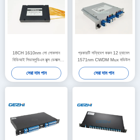
18CH 1610nm লো লোকসান
প্রকারটি সন্নিবেশ করুন 12 চ্যানেল
বিডিআই সিডাব্লুডিএম মুক্স ডেমাক্স
1571nm CWDM Mux মডিউল
মডিউল
সেরা দাম পান
সেরা দাম পান