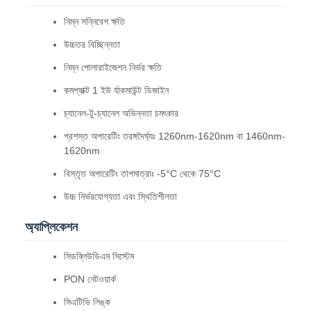
নিম্ন সন্নিবেশ ক্ষতি
উচ্চতর বিচ্ছিন্নতা
নিম্ন পোলারাইজেশন নির্ভর ক্ষতি
কমপ্যাক্ট 1 ইউ র্যাকমাউন্ট ডিজাইন
চ্যানেল-টু-চ্যানেল অভিন্নতা চমৎকার
প্রশস্ত অপারেটিং তরঙ্গদৈর্ঘ্যঃ 1260nm-1620nm বা 1460nm-
1620nm
বিস্তৃত অপারেটিং তাপমাত্রাঃ -5°C থেকে 75°C
উচ্চ নির্ভরযোগ্যতা এবং স্থিতিশীলতা
অ্যাপ্লিকেশন
সিডব্লিউডিএম সিস্টেম
PON নেটওয়ার্ক
সিএটিভি লিঙ্ক