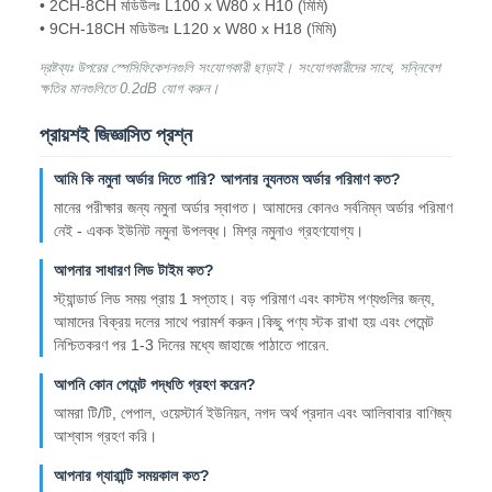
• 2CH-8CH মডিউলঃ L100 x W80 x H10 (মিমি)
• 9CH-18CH মডিউলঃ L120 x W80 x H18 (মিমি)
দ্রষ্টব্যঃ উপরের স্পেসিফিকেশনগুলি সংযোগকারী ছাড়াই। সংযোগকারীদের সাথে, সন্নিবেশ
ক্ষতির মানগুলিতে 0.2dB যোগ করুন।
প্রায়শই জিজ্ঞাসিত প্রশ্ন
আমি কি নমুনা অর্ডার দিতে পারি? আপনার ন্যূনতম অর্ডার পরিমাণ কত?
মানের পরীক্ষার জন্য নমুনা অর্ডার স্বাগত। আমাদের কোনও সর্বনিম্ন অর্ডার পরিমাণ
নেই - একক ইউনিট নমুনা উপলব্ধ। মিশ্র নমুনাও গ্রহণযোগ্য।
আপনার সাধারণ লিড টাইম কত?
স্ট্যান্ডার্ড লিড সময় প্রায় 1 সপ্তাহ। বড় পরিমাণ এবং কাস্টম পণ্যগুলির জন্য,
আমাদের বিক্রয় দলের সাথে পরামর্শ করুন।কিছু পণ্য স্টক রাখা হয় এবং পেমেন্ট
নিশ্চিতকরণ পর 1-3 দিনের মধ্যে জাহাজে পাঠাতে পারেন.
আপনি কোন পেমেন্ট পদ্ধতি গ্রহণ করেন?
আমরা টি/টি, পেপাল, ওয়েস্টার্ন ইউনিয়ন, নগদ অর্থ প্রদান এবং আলিবাবার বাণিজ্য
আশ্বাস গ্রহণ করি।
আপনার গ্যারান্টি সময়কাল কত?