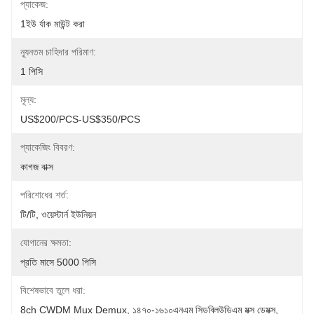
প্যাকেজ:
1ইউ র্যাক মাউন্ট করা
ন্যূনতম চাহিদার পরিমাণ:
1 পিসি
মূল্য:
US$200/PCS-US$350/PCS
প্যাকেজিং বিবরণ:
কাগজ বাক্স
পরিশোধের শর্ত:
টি/টি, ওয়েস্টার্ন ইউনিয়ন
যোগানের ক্ষমতা:
প্রতি মাসে 5000 পিসি
বিশেষভাবে তুলে ধরা:
8ch CWDM Mux Demux
, 
১৪৭০-১৬১০এনএম সিডব্লিউডিএম মক্স ডেমক্স
, 