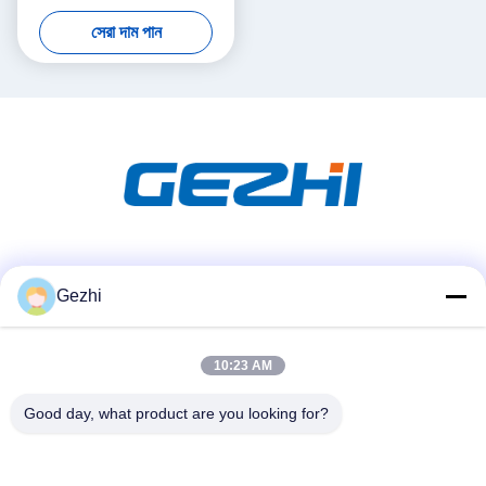
সেরা দাম পান
সোশ্যাল মিডিয়া
Gezhi
10:23 AM
দ্রুত যোগাযোগ
টেলিফোন
Good day, what product are you looking for?
86-755-2377-1707