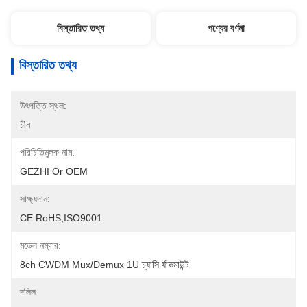
বিস্তারিত তথ্য
পণ্যের বর্ণনা
বিস্তারিত তথ্য
উৎপত্তি স্থল:
চীন
পরিচিতিমুলক নাম:
GEZHI Or OEM
সাক্ষ্যদান:
CE RoHS,ISO9001
মডেল নম্বার:
8ch CWDM Mux/Demux 1U চ্যাসি র্যাকমাউন্ট
দলিল: