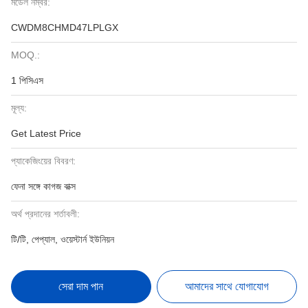
মডেল নম্বর:
CWDM8CHMD47LPLGX
MOQ.:
1 পিসিএস
মূল্য:
Get Latest Price
প্যাকেজিংয়ের বিবরণ:
ফেনা সঙ্গে কাগজ বাক্স
অর্থ প্রদানের শর্তাবলী:
টি/টি, পেপ্যাল, ওয়েস্টার্ন ইউনিয়ন
সেরা দাম পান
আমাদের সাথে যোগাযোগ