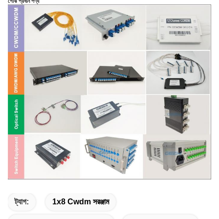
গেঝি প্রধান পণ্য
ট্যাগ:
1x8 Cwdm সরঞ্জাম