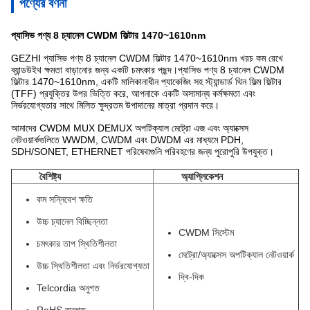
পণ্যের বর্ণনা
প্যাসিভ পণ্য 8 চ্যানেল CWDM ফিল্টার 1470~1610nm
GEZHI প্যাসিভ পণ্য 8 চ্যানেল CWDM ফিল্টার 1470~1610nm খরচ কম রেখে
ব্যান্ডউইথ ক্ষমতা বাড়ানোর জন্য একটি চমৎকার পছন্দ।প্যাসিভ পণ্য 8 চ্যানেল CWDM
ফিল্টার 1470~1610nm, একটি মালিকানাধীন প্যাকেজিং সহ স্ট্যান্ডার্ড থিন ফিল্ম ফিল্টার
(TFF) প্রযুক্তির উপর ভিত্তি করে, আপনাকে একটি অসামান্য কর্মক্ষমতা এবং
নির্ভরযোগ্যতার সাথে মিলিত ক্ষুদ্রতম উপাদানের মাত্রা প্রদান করে।
আমাদের CWDM MUX DEMUX অপটিক্যাল মেট্রো এজ এবং অ্যাক্সেস
নেটওয়ার্কগুলিতে WWDM, CWDM এবং DWDM এর মাধ্যমে PDH,
SDH/SONET, ETHERNET পরিষেবাগুলি পরিবহণের জন্য পুরোপুরি উপযুক্ত।
বৈশিষ্ট্য
অ্যাপ্লিকেশন
কম সন্নিবেশ ক্ষতি
উচ্চ চ্যানেল বিচ্ছিন্নতা
CWDM সিস্টেম
চমৎকার তাপ স্থিতিশীলতা
মেট্রো/অ্যাক্সেস অপটিক্যাল নেটওয়ার্ক
উচ্চ স্থিতিশীলতা এবং নির্ভরযোগ্যতা
দ্বি-দিক
Telcordia অনুগত