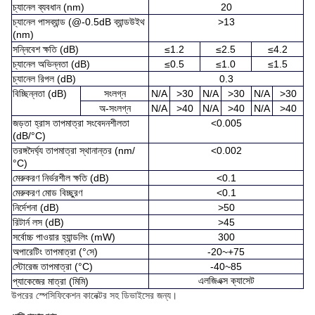
চ্যানেল ব্যবধান (nm)
20
চ্যানেল পাসব্যান্ড (@-0.5dB ব্যান্ডউইথ
>13
(nm)
সন্নিবেশ ক্ষতি (dB)
≤1.2
≤2.5
≤4.2
চ্যানেল অভিন্নতা (dB)
≤0.5
≤1.0
≤1.5
চ্যানেল রিপল (dB)
0.3
বিচ্ছিন্নতা (dB)
সংলগ্ন
N/A
>30
N/A
>30
N/A
>30
অ-সংলগ্ন
N/A
>40
N/A
>40
N/A
>40
জড়তা হ্রাস তাপমাত্রা সংবেদনশীলতা
<0.005
(dB/°C)
তরঙ্গদৈর্ঘ্য তাপমাত্রা স্থানান্তর (nm/
<0.002
°C)
মেরুকরণ নির্ভরশীল ক্ষতি (dB)
<0.1
মেরুকরণ মোড বিচ্ছুরণ
<0.1
নির্দেশনা (dB)
>50
রিটার্ন লস (dB)
>45
সর্বোচ্চ পাওয়ার হ্যান্ডলিং (mW)
300
অপারেটিং তাপমাত্রা (°সে)
-20~+75
স্টোরেজ তাপমাত্রা (°C)
-40~85
এলজিএক্স ক্যাসেট
প্যাকেজের মাত্রা (মিমি)
উপরের স্পেসিফিকেশন কানেক্টর সহ ডিভাইসের জন্য।