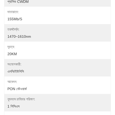
প্যাসিভ CWDM
দাতারাতে:
155Mb/s
তরঙ্গদৈর্ঘ্য:
1470~1610nm
দূরত্ব:
20KM
সংযোগকারী:
এলসি/ইউপিসি
আবেদন:
PON নেটওয়ার্ক
ন্যূনতম চাহিদার পরিমাণ:
1 পিসিএস