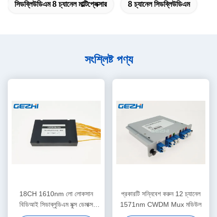
সিডব্লিউডিএম 8 চ্যানেল মাল্টিপ্লেক্সার
8 চ্যানেল সিডব্লিউডিএম
সংশ্লিষ্ট পণ্য
18CH 1610nm লো লোকসান
প্রকারটি সন্নিবেশ করুন 12 চ্যানেল
বিডিআই সিডাব্লুডিএম মুক্স ডেমাক্স
1571nm CWDM Mux মডিউল
মডিউল