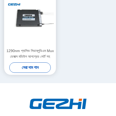
1290nm প্যাসিভ সিডাব্লুডিএম Mux
ডেমাক্স মডিউল আপগ্রেড পোর্ট সহ
সেরা দাম পান