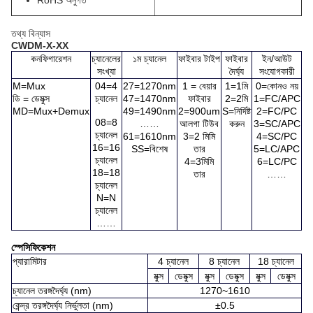
RoHS অনুগত
তথ্য বিন্যাস
CWDM-X-XX
কনফিগারেশন
চ্যানেলের
১ম চ্যানেল
ফাইবার টাইপ
ফাইবার
ইন/আউট
সংখ্যা
দৈর্ঘ্য
সংযোগকারী
M=Mux
04=4
27=1270nm
1 = বেয়ার
1=1মি
0=কোনও নয়
ডি = ডেমুক্স
চ্যানেল
47=1470nm
ফাইবার
2=2মি
1=FC/APC
MD=Mux+Demux
49=1490nm
2=900um
S=নির্দিষ্ট
2=FC/PC
08=8
……
আলগা টিউব
করুন
3=SC/APC
চ্যানেল
61=1610nm
3=2 মিমি
4=SC/PC
16=16
SS=বিশেষ
তার
5=LC/APC
চ্যানেল
4=3মিমি
6=LC/PC
18=18
তার
……
চ্যানেল
N=N
চ্যানেল
……
স্পেসিফিকেশন
প্যারামিটার
4 চ্যানেল
8 চ্যানেল
18 চ্যানেল
মুক্স
ডেমুক্স
মুক্স
ডেমুক্স
মুক্স
ডেমুক্স
চ্যানেল তরঙ্গদৈর্ঘ্য (nm)
1270~1610
কেন্দ্র তরঙ্গদৈর্ঘ্য নির্ভুলতা (nm)
±0.5