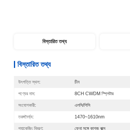
বিস্তারিত তথ্য
বিস্তারিত তথ্য
উৎপত্তি স্থল:
চীন
পণ্যের নাম:
8CH CWDM স্প্লিটার
সংযোগকারী:
এলসি/পিসি
তরঙ্গদৈর্ঘ্য:
1470~1610nm
প্যাকেজিং বিবরণ:
ফেনা সঙ্গে কাগজ বাক্স