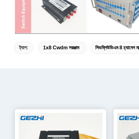
ট্যাগ:
1x8 Cwdm সরঞ্জাম
সিডব্লিউডিএম 8 চ্যানেল মাল্ট