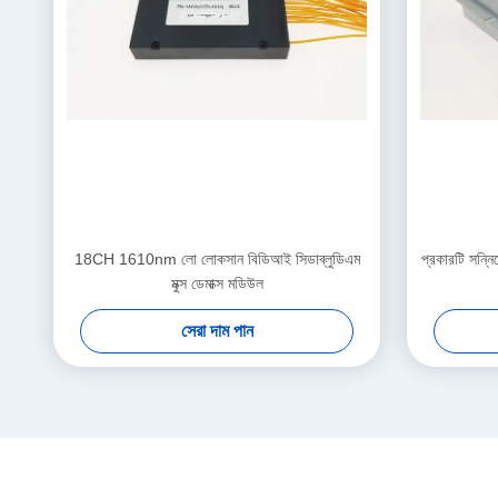
18CH 1610nm লো লোকসান বিডিআই সিডাব্লুডিএম
প্রকারটি সন
মুক্স ডেমাক্স মডিউল
সেরা দাম পান