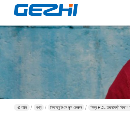
বাড়ি
পণ্য
সিডাব্লুডিএম মুক্স ডেমাক্স
নিম্ন PDL তরঙ্গদৈর্ঘ্য বিভা