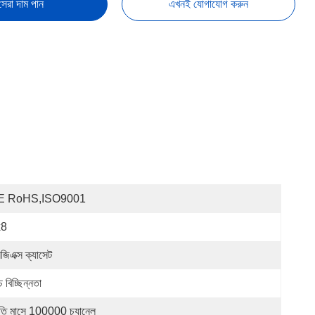
সেরা দাম পান
এখনই যোগাযোগ করুন
E RoHS,ISO9001
x8
জিএক্স ক্যাসেট
চ বিচ্ছিন্নতা
রতি মাসে 100000 চ্যানেল