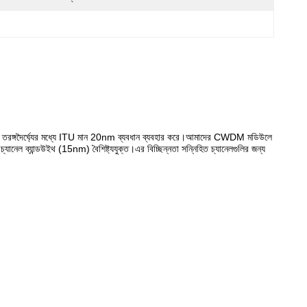
্ত তরঙ্গদৈর্ঘ্যের মধ্যে ITU মান 20nm ব্যবধান ব্যবহার করে।আমাদের CWDM মডিউলে
 চ্যানেল ব্যান্ডউইথ (15nm) বৈশিষ্ট্যযুক্ত।এর বিচ্ছিন্নতা সন্নিহিত চ্যানেলগুলির জন্য