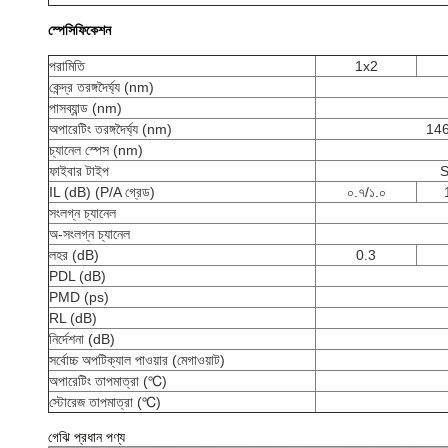
স্পেসিফিকেশন
পরামিতি
1x2
কেন্দ্র তরঙ্গদৈর্ঘ্য (nm)
পাসব্যান্ড (nm)
অপারেটিং তরঙ্গদৈর্ঘ্য (nm)
146
চ্যানেল স্পেস (nm)
ফাইবার টাইপ
S
IL (dB) (P/A গ্রেড)
০.৭/১.০
সংলগ্ন চ্যানেল
অ-সংলগ্ন চ্যানেল
লহর (dB)
0.3
PDL (dB)
PMD (ps)
RL (dB)
নির্দেশনা (dB)
সর্বোচ্চ অপটিক্যাল পাওয়ার (মেগাওয়াট)
অপারেটিং তাপমাত্রা (℃)
স্টোরেজ তাপমাত্রা (℃)
গেঝি প্রধান পণ্য