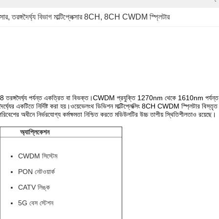
্সার
, 
তরঙ্গদৈর্ঘ্য বিভাগ মাল্টিপ্লেক্সার 8CH
, 
8CH CWDM স্প্লিটার
ারে 8 তরঙ্গদৈর্ঘ্য পর্যন্ত একত্রিত বা বিভক্ত।CWDM প্রযুক্তি 1270nm থেকে 1610nm পর্যন
গদৈর্ঘ্যের একটিতে নির্দিষ্ট করা হয়।ওয়েভেলংথ ডিভিশন মাল্টিপ্লেক্সিং 8CH CWDM স্প্লিটার বিস্তৃত
বেশের অধীনে নির্ভরযোগ্য কর্মক্ষমতা নিশ্চিত করতে মডিউলটির উচ্চ তাপীয় স্থিতিশীলতাও রয়েছে।
অ্যাপ্লিকেশন
CWDM সিস্টেম
PON নেটওয়ার্ক
CATV লিঙ্ক
5G বেস স্টেশন