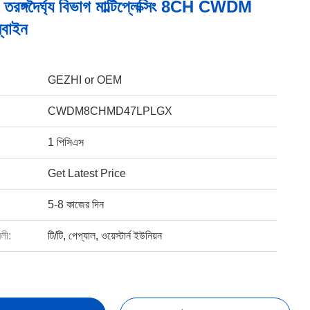
তরঙ্গদৈর্ঘ্য বিভাগ মাল্টিপ্লেক্সিং 8CH CWDM
ম্বাইন
GEZHI or OEM
CWDM8CHMD47LPLGX
1 পিসিএস
Get Latest Price
5-8 কাজের দিন
বলী:
টি/টি, পেপ্যাল, ওয়েস্টার্ন ইউনিয়ন