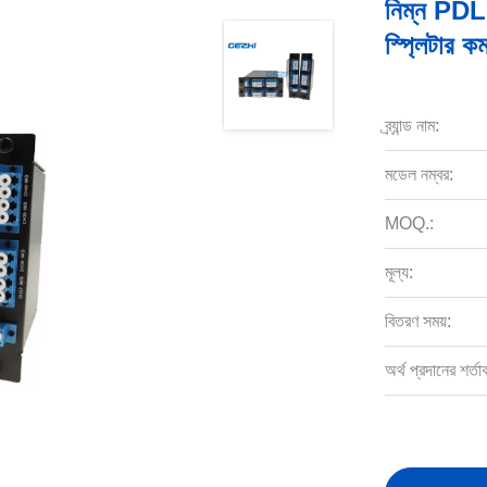
নিম্ন PDL 
স্প্লিটার ক
ব্র্যান্ড নাম:
মডেল নম্বর:
MOQ.:
মূল্য:
বিতরণ সময়:
অর্থ প্রদানের শর্তা