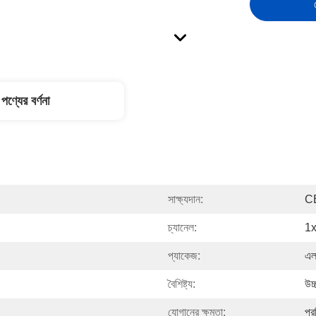
পণ্যের বর্ণনা
সাক্ষ্যদান:
C
চ্যানেল:
1
প্যাকেজ:
এল
বৈশিষ্ট্য:
উচ্
যোগানের ক্ষমতা:
প্