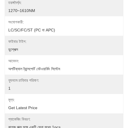
তরঙ্গদৈর্ঘ্য:
1270~1610NM
সংযোগকারী:
LC/SC/FC/ST (PC বা APC)
ফাইবার টাইপ:
ডুপ্লেক্স
আবেদন:
অপটিক্যাল ট্রান্সপোর্ট নেটওয়ার্কিং সিস্টেম
ন্যূনতম চাহিদার পরিমাণ:
1
মূল্য:
Get Latest Price
প্যাকেজিং বিবরণ:
কাগজ বাক্স সঙ্গে একটি ফেনা মধ্যে 1pcs