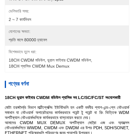
ডেলিভারি সময়:
2 ~ 7 কার্যদিবস
যোগানের ক্ষমতা:
প্রতি মাসে 80000 চ্যানেল
বিশেষভাবে তুলে ধরা:
18CH CWDM মডিউল
, 
ডুয়াল ফাইবার CWDM মডিউল
, 
18CH প্যাসিভ CWDM Mux Demux
পণ্যের বর্ণনা
18CH ডুয়াল ফাইবার CWDM মডিউল প্যাসিভ সহ LC/SC/FC/ST সংযোগকারী
মোটা তরঙ্গদৈর্ঘ্য বিভাগ মাল্টিপ্লেক্সিং ইউনিটগুলি হল একটি নমনীয় প্লাগ-এন্ড-প্লে নেটওয়ার্ক
সমাধান যা নেটওয়ার্ক অপারেটরদের কার্যকরভাবে পয়েন্ট টু পয়েন্ট বা রিং ভিত্তিক WDM
অপটিক্যাল নেটওয়ার্কগুলিকে কার্যকরভাবে বাস্তবায়ন করতে দেয়।
আমাদের CWDM MUX DEMUX অপটিক্যাল মেট্রো এজ এবং অ্যাক্সেস
নেটওয়ার্কগুলিতে WWDM, CWDM এবং DWDM এর উপর PDH, SDH/SONET,
ETHERNET পরিষেবাগুলি পরিবহণের জন্য পুরোপুরি উপযুক্ত।