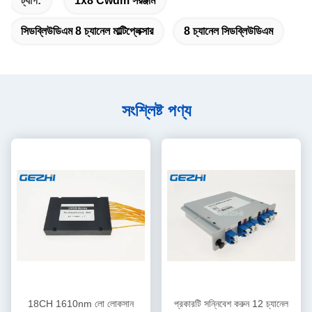
ট্যাগ:
1x8 Cwdm সরঞ্জাম
সিডব্লিউডিএম 8 চ্যানেল মাল্টিপ্লেক্সার
8 চ্যানেল সিডব্লিউডিএম
সংশ্লিষ্ট পণ্য
18CH 1610nm লো লোকসান
প্রকারটি সন্নিবেশ করুন 12 চ্যানেল