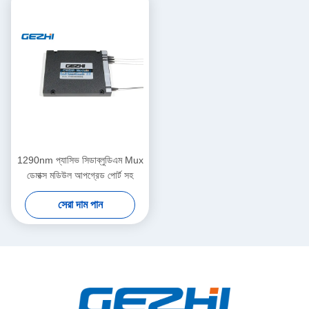
1290nm প্যাসিভ সিডাব্লুডিএম Mux
ডেমাক্স মডিউল আপগ্রেড পোর্ট সহ
সেরা দাম পান