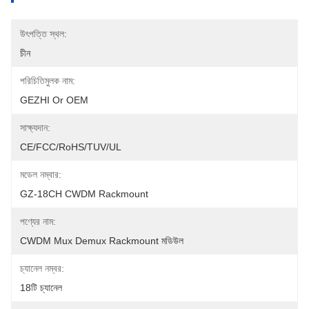
উৎপত্তি স্থল:
চীন
পরিচিতিমুলক নাম:
GEZHI Or OEM
সাক্ষ্যদান:
CE/FCC/RoHS/TUV/UL
মডেল নম্বার:
GZ-18CH CWDM Rackmount
পণ্যের নাম:
CWDM Mux Demux Rackmount মডিউল
চ্যানেল নম্বর:
18টি চ্যানেল