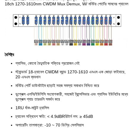
18ch 1270-1610nm CWDM Mux Demux, W/ মনিটর পোর্টের সামনের প্যানেল
বৈশিষ্ট্য
প্যাসিভ, কোনো বৈদ্যুতিক শক্তির প্রয়োজন নেই
স্ট্যান্ডার্ড 18-চ্যানেল CWDM ব্যান্ড 1270-1610 এনএম এক জোড়া ফাইবারে,
20 এনএম ব্যবধান
মনিটর পোর্ট ডাউনটাইম ছাড়াই সহজ সমস্যা সমাধান নিশ্চিত করে
ডুপ্লেক্স এলসি/ইউপিসি সংযোগকারী, সহজেই ট্রান্সসিভার এবং প্যাসিভ ইউনিটের মধ্যে
ডুপ্লেক্স প্যাচ তারগুলি সমর্থন করে
1RU র্যাক-মাউন্ট চ্যাসিস
চ্যানেল সন্নিবেশ ক্ষতি: < 4.9dBRরিটার্ন লস: ≥ 45dB
অপারেটিং তাপমাত্রা: -10 ~ 70 ডিগ্রি সেলসিয়াস