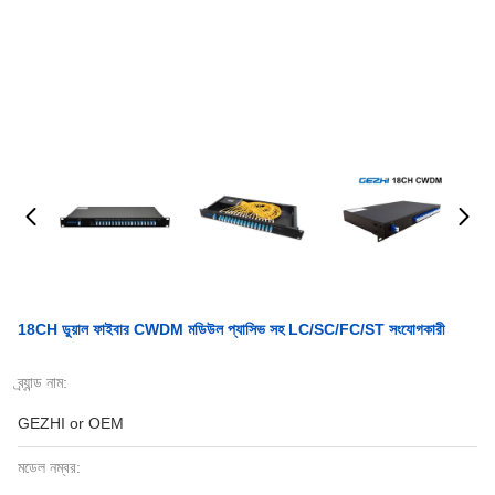
18CH ডুয়াল ফাইবার CWDM মডিউল প্যাসিভ সহ LC/SC/FC/ST সংযোগকারী
ব্র্যান্ড নাম:
GEZHI or OEM
মডেল নম্বর: