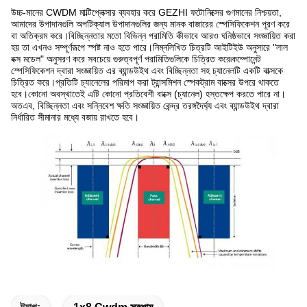
উচ্চ-মানের CWDM মাল্টিপ্লেক্সার ব্যবহার করে GEZHI ফটোনিক্সের গুণমানের নিশ্চয়তা,
আমাদের উপাদানগুলি অপটিক্যাল উপাদানগুলির জন্য মানক বাজারের স্পেসিফিকেশন পূরণ করে
বা অতিক্রম করে।বিচ্ছিন্নতার মতো বিভিন্ন পরামিতি কীভাবে আরও ঘনিষ্ঠভাবে সংজ্ঞায়িত করা
হয় তা এখনও সম্পূর্ণরূপে স্পষ্ট নাও হতে পারে।নিম্নলিখিত চিত্রটি আইটিইউ অনুসারে "লাল
বক্স মডেল" অনুসরণ করে সবচেয়ে গুরুত্বপূর্ণ পরামিতিগুলিকে চিত্রিত করে৷কম্পোনেন্ট
স্পেসিফিকেশন দ্বারা সংজ্ঞায়িত এর ব্যান্ডউইথ এবং বিচ্ছিন্নতা সহ চ্যানেলটি একটি বাক্সকে
চিত্রিত করে।প্রতিটি চ্যানেলের পরিমাপ করা ট্রান্সমিশন স্পেকট্রাম বাক্সের উপরে থাকতে
হবে।কোনো অবস্থাতেই এটি কোনো প্রতিবেশী বাক্সে (চ্যানেল) হস্তক্ষেপ করতে পারে না।
অতএব, বিচ্ছিন্নতা এবং সন্নিবেশ ক্ষতি সংজ্ঞায়িত কেন্দ্র তরঙ্গদৈর্ঘ্য এবং ব্যান্ডউইথ দ্বারা
নির্ধারিত সীমানার মধ্যে বজায় রাখতে হবে।