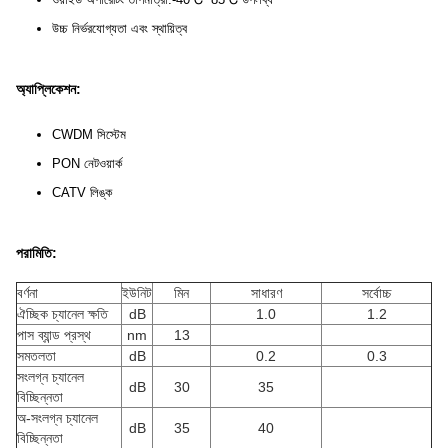
উচ্চ নির্ভরযোগ্যতা এবং স্থায়িত্ব
অ্যাপ্লিকেশন:
CWDM সিস্টেম
PON নেটওয়ার্ক
CATV লিঙ্ক
পরামিতি:
বর্ণনা
ইউনিট
মিন
সাধারণ
সর্বোচ্চ
ঐচ্ছিক চ্যানেল ক্ষতি
dB
1.0
1.2
পাস ব্যান্ড প্রস্থ
nm
13
সমতলতা
dB
0.2
0.3
সংলগ্ন চ্যানেল
dB
30
35
বিচ্ছিন্নতা
অ-সংলগ্ন চ্যানেল
dB
35
40
বিচ্ছিন্নতা