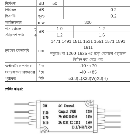
নির্দেশনা
dB
50
পিডিএল
dB
0.2
পিএমডি
পুনশ্চ
0.2
সর্বোচ্চক্ষমতা
mw
300
পাস চ্যানেল
পৃ
1.0
1.2
dB
সন্নিবেশ ক্ষতি
ক
1.2
1.6
1471 1491 1511 1531 1551 1571 1591
1611
চ্যানেল তরঙ্গদৈর্ঘ্য
nm
অনুরোধে বা 1260-1625 এর মধ্যে যেকোনো 4চ্যানেল
নির্বাচন করা যেতে পারে
অপারেটিং তাপমাত্রা
°সে
-10 ~+70
সংগ্রহস্থল তাপমাত্রা
°সে
-40 ~+85
প্যাকেজ
মিমি
53.8(L)X28(W)X8(H)
পেজিং মাত্রা: