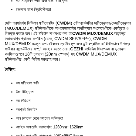
কম সন্নিবেশ ক্ষতি এবং উচ্চ বিচ্ছিন্নতা
চমৎকার তাপ স্থিতিশীলতা
মোটা তরঙ্গদৈর্ঘ্য ডিভিশন মাল্টিপ্লেক্সিং (CWDM) নেটওয়ার্কগুলির মাল্টিপ্লেক্সার/ডেমাল্টিপ্লেক্সার
(MUX/DEMUX) মডিউলগুলিকে বহু-তরঙ্গদৈর্ঘ্যের অপটিক্যাল সংকেতগুলিকে একত্রিত ও
বিভক্ত করতে হবে।এই মডিউল সাধারণত বলা হয়
CWDM MUX/DEMUX
.অত্যন্ত
নির্ভরযোগ্য প্যাসিভ অপটিক্স (যেমন, CWDM SFP/SFP+), CWDM
MUX/DEMUX মডলুস অপারেটরদের স্থানীয় লুপ এবং এন্টারপ্রাইজ আর্কিটেকচারে উপলব্ধ
ফাইবার ব্যান্ডউইথের সম্পূর্ণ ব্যবহার করতে দেয়।GEZHI ফটোনিক্স সিমপ্লেক্স বা ডুপ্লেক্স
কনফিগারেশনে 18টি চ্যানেল (20nm স্পেসড) সহ CWDM MUX/DEMUX
মডিউলগুলির একটি সিরিজ সরবরাহ করে।
বৈশিষ্ট্য:
কম সন্নিবেশ ক্ষতি
উচ্চ বিচ্ছিন্নতা
কম পিডিএল
কমপ্যাক্ট ডিজাইন
ভাল চ্যানেল থেকে চ্যানেল অভিন্নতা
ওয়াইড অপারেটিং তরঙ্গদৈর্ঘ্য: 1260nm~1620nm
ওয়াইড অপারেটিং তাপমাত্রা:-40℃~85℃ উপলব্ধ