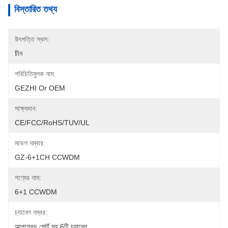
বিস্তারিত তথ্য
উৎপত্তি স্থল:
চীন
পরিচিতিমুলক নাম:
GEZHI Or OEM
সাক্ষ্যদান:
CE/FCC/RoHS/TUV/UL
মডেল নম্বার:
GZ-6+1CH CCWDM
পণ্যের নাম:
6+1 CCWDM
চ্যানেল নম্বর:
আপগ্রেড পোর্ট সহ 6টি চ্যানেল