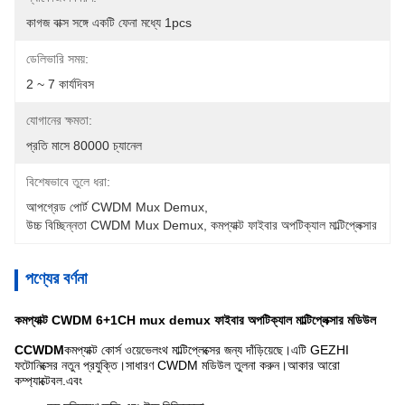
কাগজ বাক্স সঙ্গে একটি ফেনা মধ্যে 1pcs
ডেলিভারি সময়:
2 ~ 7 কার্যদিবস
যোগানের ক্ষমতা:
প্রতি মাসে 80000 চ্যানেল
বিশেষভাবে তুলে ধরা:
আপগ্রেড পোর্ট CWDM Mux Demux
, 
উচ্চ বিচ্ছিন্নতা CWDM Mux Demux
, 
কমপ্যাক্ট ফাইবার অপটিক্যাল মাল্টিপ্লেক্সার
পণ্যের বর্ণনা
কমপ্যাক্ট CWDM 6+1CH mux demux ফাইবার অপটিক্যাল মাল্টিপ্লেক্সার মডিউল
CCWDM
কমপ্যাক্ট কোর্স ওয়েভেলংথ মাল্টিপ্লেক্সের জন্য দাঁড়িয়েছে।এটি GEZHI
ফটোনিক্সের নতুন প্রযুক্তি।সাধারণ CWDM মডিউল তুলনা করুন।আকার আরো
কম্প্যাক্টেবল.এবং