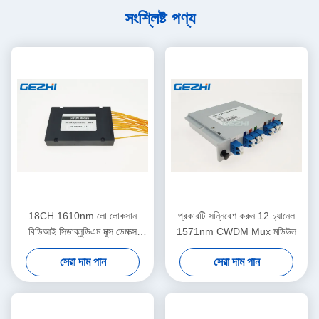
সংশ্লিষ্ট পণ্য
18CH 1610nm লো লোকসান
প্রকারটি সন্নিবেশ করুন 12 চ্যানেল
বিডিআই সিডাব্লুডিএম মুক্স ডেমাক্স
1571nm CWDM Mux মডিউল
মডিউল
সেরা দাম পান
সেরা দাম পান