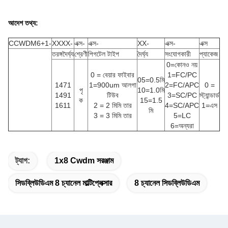
আদেশ তথ্য:
CCWDM6+1-
XXXX-
এক্স-
এক্স-
XX-
এক্স-
এক্স
তরঙ্গদৈর্ঘ্য
শ্রেণী
পিগটেল টাইপ
দৈর্ঘ্য
সংযোগকারী
প্যাকেজ
0=কোনও নয়
0 = বেয়ার ফাইবার
1=FC/PC
05=0.5মি
1471
1=900um আলগা
2=FC/APC
0 =
পৃ
10=1.0মি
1491
টিউব
3=SC/PC
স্ট্যান্ডার্ড
ক
15=1.5
1611
2 = 2 মিমি তার
4=SC/APC
1=এস
মি
3 = 3 মিমি তার
5=LC
6=অন্যরা
ট্যাগ:
1x8 Cwdm সরঞ্জাম
সিডব্লিউডিএম 8 চ্যানেল মাল্টিপ্লেক্সার
8 চ্যানেল সিডব্লিউডিএম