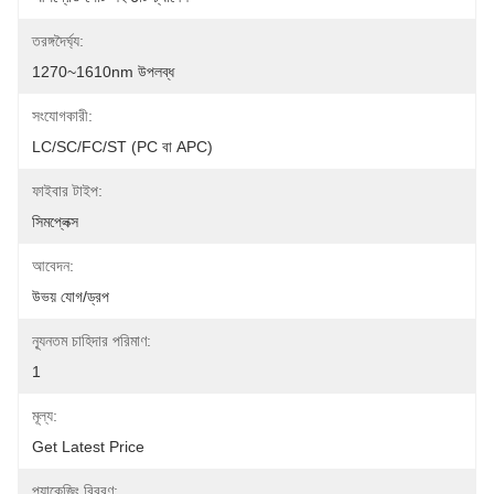
তরঙ্গদৈর্ঘ্য:
1270~1610nm উপলব্ধ
সংযোগকারী:
LC/SC/FC/ST (PC বা APC)
ফাইবার টাইপ:
সিমপ্লেক্স
আবেদন:
উভয় যোগ/ড্রপ
ন্যূনতম চাহিদার পরিমাণ:
1
মূল্য:
Get Latest Price
প্যাকেজিং বিবরণ: