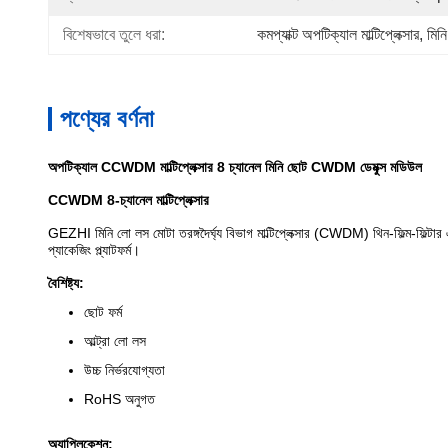
বিশেষভাবে তুলে ধরা:
কমপ্যাক্ট অপটিক্যাল মাল্টিপ্লেক্সার
, 
মিনি
পণ্যের বর্ণনা
অপটিক্যাল CCWDM মাল্টিপ্লেক্সার 8 চ্যানেল মিনি ছোট CWDM ডেমুক্স মডিউল
CCWDM 8-চ্যানেল মাল্টিপ্লেক্সার
GEZHI মিনি লো লস মোটা তরঙ্গদৈর্ঘ্য বিভাগ মাল্টিপ্লেক্সার (CWDM) থিন-ফিল্ম-ফিল্টার
প্যাকেজিং প্ল্যাটফর্ম।
বৈশিষ্ট্য:
ছোট ফর্ম
আল্ট্রা লো লস
উচ্চ নির্ভরযোগ্যতা
RoHS অনুগত
অ্যাপ্লিকেশন: