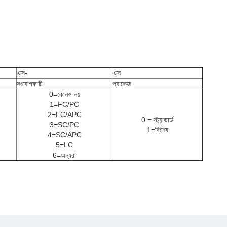
এক্স-
এক্স
সংযোগকারী
প্যাকেজ
0=কোনও নয়
1=FC/PC
2=FC/APC
0 = স্ট্যান্ডার্ড
3=SC/PC
1=বিশেষ
4=SC/APC
5=LC
6=অন্যরা