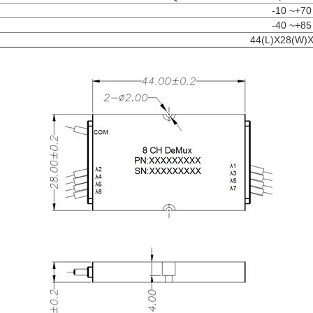
-10 ~+70
-40 ~+85
44(L)X28(W)X