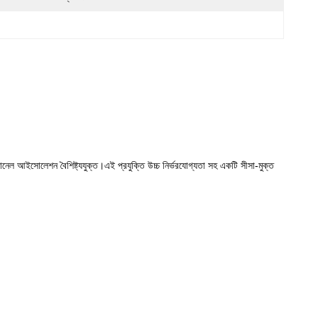
ানেল আইসোলেশন বৈশিষ্ট্যযুক্ত।এই প্রযুক্তি উচ্চ নির্ভরযোগ্যতা সহ একটি সীসা-মুক্ত