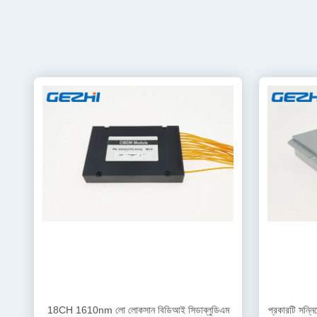
18CH 1610nm লো লোকসান বিডিআই সিডাব্লুডিএম
প্রকারটি সন