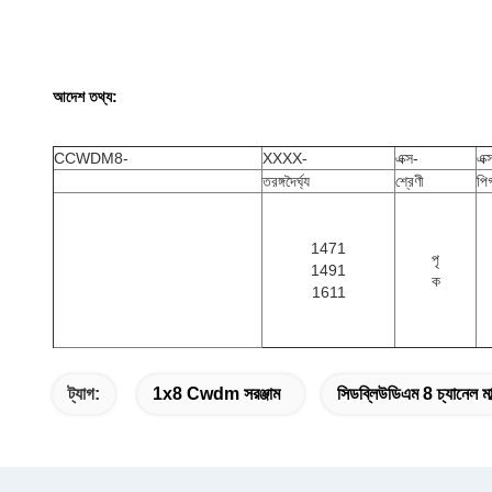
আদেশ তথ্য:
CCWDM8-
XXXX-
এক্স-
এক্
তরঙ্গদৈর্ঘ্য
শ্রেণী
পি
1471
পৃ
1491
ক
1611
ট্যাগ:
1x8 Cwdm সরঞ্জাম
সিডব্লিউডিএম 8 চ্যানেল মাল্ট