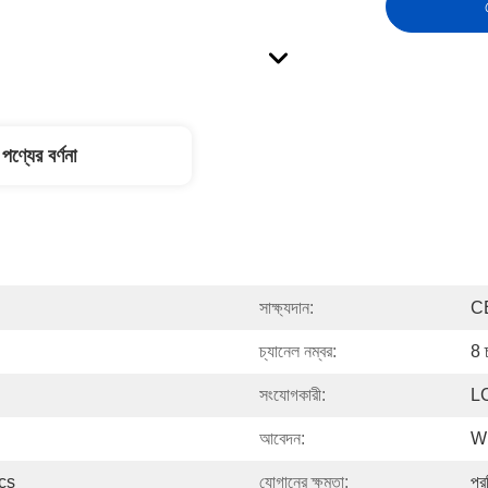
পণ্যের বর্ণনা
সাক্ষ্যদান:
C
চ্যানেল নম্বর:
8 
সংযোগকারী:
L
আবেদন:
WD
pcs
যোগানের ক্ষমতা:
প্