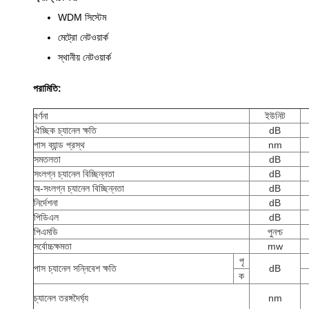
WDM সিস্টেম
মেট্রো নেটওয়ার্ক
স্থানীয় নেটওয়ার্ক
পরামিতি:
বর্ণনা
ইউনিট
ঐচ্ছিক চ্যানেল ক্ষতি
dB
পাস ব্যান্ড প্রস্থ
nm
সমতলতা
dB
সংলগ্ন চ্যানেল বিচ্ছিন্নতা
dB
অ-সংলগ্ন চ্যানেল বিচ্ছিন্নতা
dB
নির্দেশনা
dB
পিডিএল
dB
পিএমডি
পুনশ্চ
সর্বোচ্চক্ষমতা
mw
পৃ
পাস চ্যানেল সন্নিবেশ ক্ষতি
dB
ক
চ্যানেল তরঙ্গদৈর্ঘ্য
nm