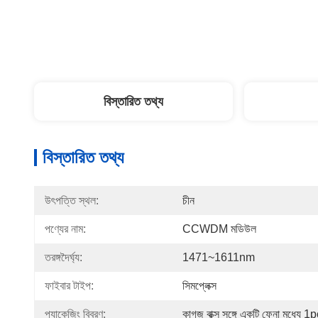
বিস্তারিত তথ্য
বিস্তারিত তথ্য
উৎপত্তি স্থল:
চীন
পণ্যের নাম:
CCWDM মডিউল
তরঙ্গদৈর্ঘ্য:
1471~1611nm
ফাইবার টাইপ:
সিমপ্লেক্স
প্যাকেজিং বিবরণ:
কাগজ বাক্স সঙ্গে একটি ফেনা মধ্যে 1