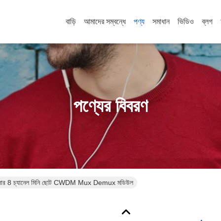
বাড়ি
আমাদের সম্বন্ধে
পণ্য
সমাধান
ভিডিও
ব্লগ
পণ্যের বিবরণ
িপ্লেক্সার 8 চ্যানেল মিনি ছোট CWDM Mux Demux মডিউল