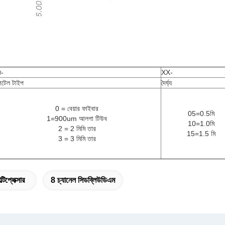
স-
XX-
গটেল টাইপ
দৈর্ঘ্য
0 = বেয়ার ফাইবার
05=0.5মি
1=900um আলগা টিউব
10=1.0মি
2 = 2 মিমি তার
15=1.5 মি
3 = 3 মিমি তার
িপ্লেক্সার
8 চ্যানেল সিডব্লিউডিএম