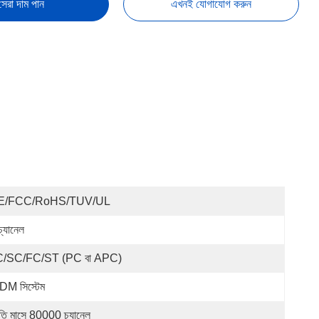
সেরা দাম পান
এখনই যোগাযোগ করুন
E/FCC/RoHS/TUV/UL
চ্যানেল
C/SC/FC/ST (PC বা APC)
M সিস্টেম
রতি মাসে 80000 চ্যানেল