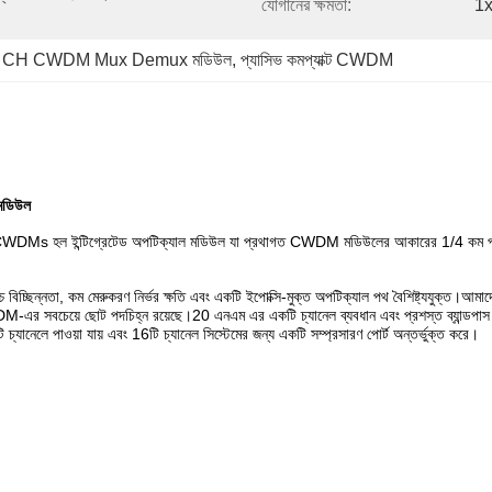
যোগানের ক্ষমতা:
1x
 CH CWDM Mux Demux মডিউল
, 
প্যাসিভ কমপ্যাক্ট CWDM
মডিউল
সার, বা CCWDMs হল ইন্টিগ্রেটেড অপটিক্যাল মডিউল যা প্রথাগত CWDM মডিউলের আকারের 1/4 কম প্
, উচ্চ বিচ্ছিন্নতা, কম মেরুকরণ নির্ভর ক্ষতি এবং একটি ইপোক্সি-মুক্ত অপটিক্যাল পথ বৈশিষ্
WDM-এর সবচেয়ে ছোট পদচিহ্ন রয়েছে।20 এনএম এর একটি চ্যানেল ব্যবধান এবং প্রশস্ত ব্যান্ডপাস
 পাওয়া যায় এবং 16টি চ্যানেল সিস্টেমের জন্য একটি সম্প্রসারণ পোর্ট অন্তর্ভুক্ত করে।