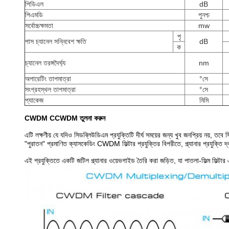
পিডিএল
dB
পিএমডি
পুনশ্চ
সর্বোচ্চক্ষমতা
mw
পৃ
পাস চ্যানেল সন্নিবেশ ক্ষতি
dB
ক
চ্যানেল তরঙ্গদৈর্ঘ্য
nm
অপারেটিং তাপমাত্রা
°সে
সংগ্রহস্থল তাপমাত্রা
°সে
প্যাকেজ
মিমি
CWDM CCWDM তুলনা করুন
এটি লক্ষণীয় যে যদিও সিডব্লিউডিএম প্রযুক্তিটি দীর্ঘ সময়ের জন্য খুব জনপ্রিয় নয়, ত
"পুরাতন" প্রমাণিত ক্যাসকেডিং CWDM ফিল্টার প্রযুক্তির বিপরীতে, প্ল্যানার প্রযুক্তি দ
এই প্রযুক্তিতে একটি জটিল প্ল্যানার ওয়েভগাইড তৈরি করা জড়িত, যা পাতলা-ফিল্ম ফিল