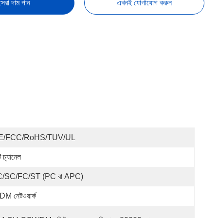
সেরা দাম পান
এখনই যোগাযোগ করুন
E/FCC/RoHS/TUV/UL
ি চ্যানেল
C/SC/FC/ST (PC বা APC)
M নেটওয়ার্ক