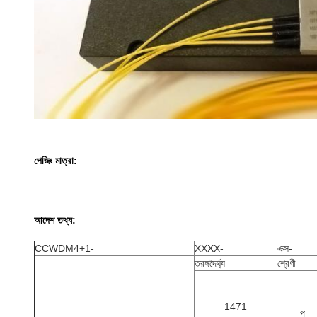
পেজিং মাত্রা:
আদেশ তথ্য:
CCWDM4+1-
XXXX-
এক্স-
তরঙ্গদৈর্ঘ্য
শ্রেণী
1471
পৃ