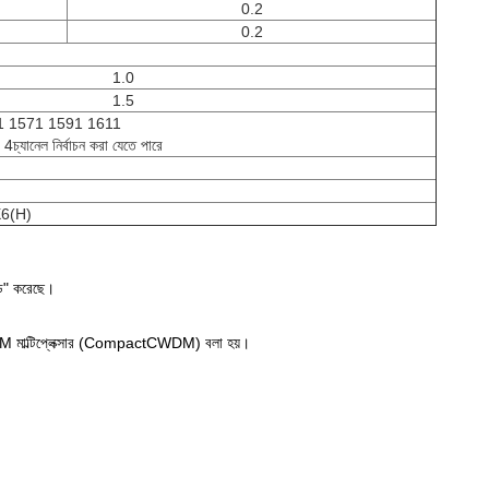
0.2
0.2
1.0
1.5
1 1571 1591 1611
্যানেল নির্বাচন করা যেতে পারে
6(H)
রেড" করেছে।
ে CCWDM মাল্টিপ্লেক্সার (CompactCWDM) বলা হয়।