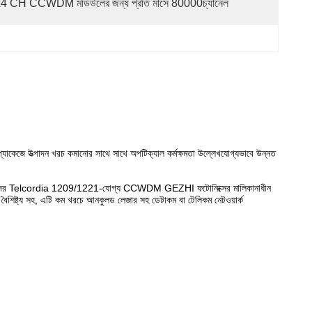
4 CH CCWDM মডিউলের জন্য প্রতি মাসে 80000চ্যানেল
যাকেজে উত্পাদন খরচ কমানোর সাথে সাথে অপটিক্যাল কর্মক্ষমতা উল্লেখযোগ্যভাবে উন্নত
ট্যযুক্ত।আমাদের Telcordia 1209/1221-যোগ্য CCWDM GEZHI ফটোনিক্সের মালিকানাধীন
 বৈশিষ্ট্য সহ, এটি কম খরচে আনকুলড লেজার সহ ডেটাকম বা টেলিকম নেটওয়ার্ক