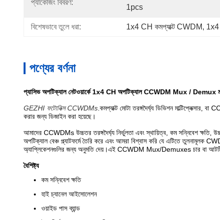
প্যাকেজিং বিবরণ:
1pcs
বিশেষভাবে তুলে ধরা:
1x4 CH কমপ্যাক্ট CWDM
, 
1x4
পণ্যের বর্ণনা
প্যাসিভ অপটিক্যাল নেটওয়ার্কে 1x4 CH অপটিক্যাল CCWDM Mux / Demux 
GEZHI ফটোনিক্স CCWDMs
.কমপ্যাক্ট মোটা তরঙ্গদৈর্ঘ্য ডিভিশন মাল্টিপ্লেক্
করার জন্য ডিজাইন করা হয়েছে।
আমাদের CCWDMs উচ্চতর তরঙ্গদৈর্ঘ্য নির্ভুলতা এবং স্থায়িত্ব, কম সন্নিবেশ ক্ষতি
অপটিক্যাল বেঞ্চ প্ল্যাটফর্মে তৈরি করে এবং আমরা বিশ্বাস করি যে এটিতে তুলনামূলক C
অ্যাপ্লিকেশনগুলির জন্য অনুমতি দেয়।এই CCWDM Mux/Demuxes চার বা আটটি চ্যানেলে
বৈশিষ্ট্য
কম সন্নিবেশ ক্ষতি
হাই চ্যানেল আইসোলেশন
ওয়াইড পাস ব্যান্ড