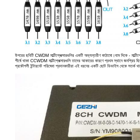
উপরের ছবিটি CWDM মাল্টিপ্লেক্সারগুলির একটি অভ্যন্তরীণ কাঠামো।বাম দিকে - মাল্টি
শীর্ষে থাকা CCWDM মাল্টিপ্লেক্সারগুলি তাদের আকারের কারণে প্রথম স্থানে জনপ্রিয় ছিল
প্রকৌশলী ইন্টারনেট পরিষেবা প্রদানকারীরা এই ধরনের একটি ছোট ডিভাইস থেকে সতর্ক থাকে,