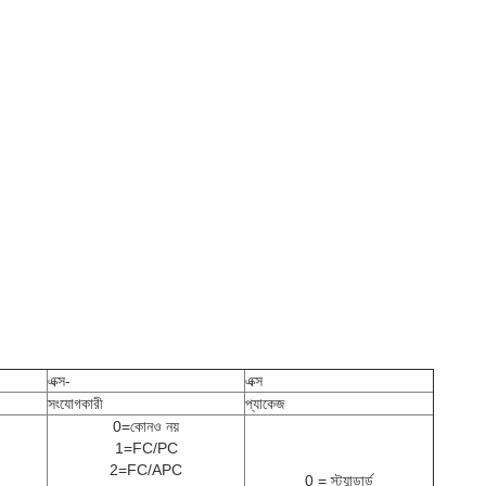
এক্স-
এক্স
সংযোগকারী
প্যাকেজ
0=কোনও নয়
1=FC/PC
2=FC/APC
0 = স্ট্যান্ডার্ড