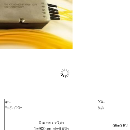
এক্স-
XX-
পিগটেল টাইপ
দৈর্ঘ্য
0 = বেয়ার ফাইবার
05=0.5মি
1=900um আলগা টিউব