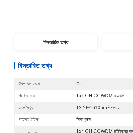
বিস্তারিত তথ্য
বিস্তারিত তথ্য
উৎপত্তি স্থল:
চীন
পণ্যের নাম:
1x4 CH CCWDM মডিউল
তরঙ্গদৈর্ঘ্য:
1270~1610nm উপলব্ধ
ফাইবার টাইপ:
সিমপ্লেক্স
1x4 CH CCWDM মডিউলের জন্য কা