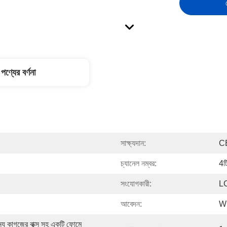
পণ্যের বর্ণনা
সাক্ষ্যদান:
C
চ্যানেল নম্বর:
4ট
সংযোগকারী:
L
আবেদন:
WD
গজের বাক্স সহ একটি ফোমে 