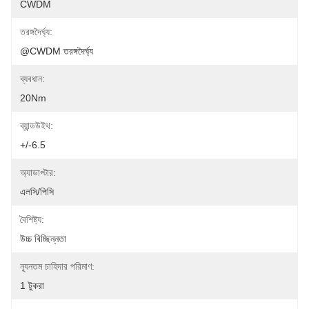
CWDM
তরঙ্গদৈর্ঘ্য:
@CWDM তরঙ্গদৈর্ঘ্য
ব্যবধান:
20Nm
ব্যান্ডউইথ:
+/-6.5
অ্যাডাপ্টার:
এলসি/পিসি
বৈশিষ্ট্য:
উচ্চ বিচ্ছিন্নতা
ন্যূনতম চাহিদার পরিমাণ:
1 টুকরা