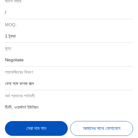
মডেল নম্বর:
/
MOQ.:
1 টুকরা
মূল্য:
Negotiate
প্যাকেজিংয়ের বিবরণ:
ফেনা সঙ্গে কাগজ বাক্স
অর্থ প্রদানের শর্তাবলী:
টি/টি, ওয়েস্টার্ন ইউনিয়ন
সেরা দাম পান
আমাদের সাথে যোগাযোগ