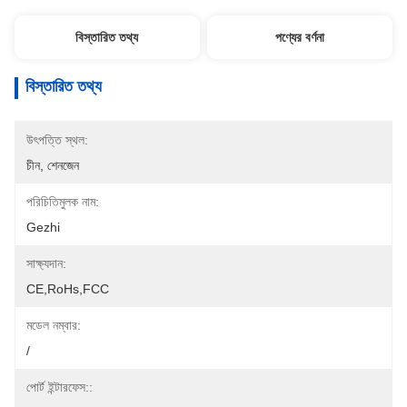
বিস্তারিত তথ্য
পণ্যের বর্ণনা
বিস্তারিত তথ্য
উৎপত্তি স্থল:
চীন, শেনজেন
পরিচিতিমুলক নাম:
Gezhi
সাক্ষ্যদান:
CE,RoHs,FCC
মডেল নম্বার:
/
পোর্ট ইন্টারফেস::