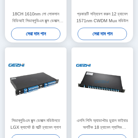
18CH 1610nm লো লোকসান
প্রকারটি সন্নিবেশ করুন 12 চ্যানেল
বিডিআই সিডাব্লুডিএম মুক্স ডেমাক্স
1571nm CWDM Mux মডিউল
মডিউল
সেরা দাম পান
সেরা দাম পান
সিডাব্লুডিএম মুক্স ডেমাক্স মডিউলতে
এলসি পিসি অ্যাডাপ্টার ডুয়াল ফাইবার
LGX ক্যাসেট 8 মাল্টি চ্যানেল প্লাগ
অপটিক 18 চ্যানেল প্যাসিভ
সিডাব্লুডিএম