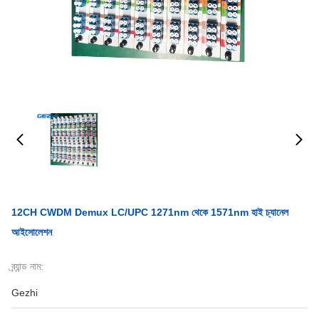
12CH CWDM Demux LC/UPC 1271nm থেকে 1571nm হাই চ্যানেল
আইসোলেশন
ব্র্যান্ড নাম:
Gezhi