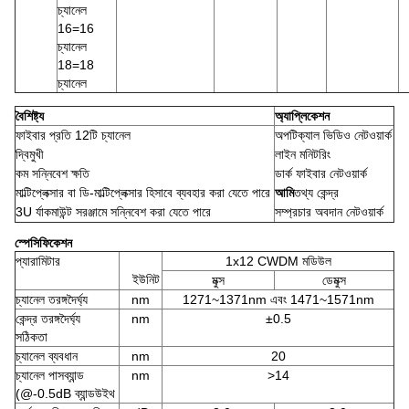
চ্যানেল
16=16
চ্যানেল
18=18
চ্যানেল
বৈশিষ্ট্য
অ্যাপ্লিকেশন
ফাইবার প্রতি 12টি চ্যানেল
অপটিক্যাল ভিডিও নেটওয়ার্ক
দ্বিমুখী
লাইন মনিটরিং
কম সন্নিবেশ ক্ষতি
ডার্ক ফাইবার নেটওয়ার্ক
মাল্টিপ্লেক্সার বা ডি-মাল্টিপ্লেক্সার হিসাবে ব্যবহার করা যেতে পারে
আমি
তথ্য কেন্দ্র
3U র্যাকমাউন্ট সরঞ্জামে সন্নিবেশ করা যেতে পারে
সম্প্রচার অবদান নেটওয়ার্ক
স্পেসিফিকেশন
প্যারামিটার
1x12 CWDM মডিউল
ইউনিট
মুক্স
ডেমুক্স
চ্যানেল তরঙ্গদৈর্ঘ্য
nm
1271~1371nm এবং 1471~1571nm
কেন্দ্র তরঙ্গদৈর্ঘ্য
nm
±0.5
সঠিকতা
চ্যানেল ব্যবধান
nm
20
চ্যানেল পাসব্যান্ড
nm
>14
(@-0.5dB ব্যান্ডউইথ