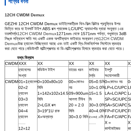
পণ্যের বর্ণনা
12CH CWDM Demux
GEZHI 12CH CWDM Demux ডাইইলেকট্রিক থিন-ফিল্ম ফিল্টার প্রযুক্তির উপর
ভিত্তি করে যা ইনসার্ট টাইপ ABS বক্স প্যাকেজ LC/UPC অ্যাডাপ্টর দ্বারা সংযুক্ত।এর
তরঙ্গদৈর্ঘ্য
12CH CWDM Demux
1271nm থেকে 1571nm পর্যন্ত, শুধুমাত্র 3dB
লিঙ্ক সন্নিবেশ ক্ষতি সহ একটি একক অপটিক্যাল ফাইবারে সংক্রমণ।দ্য
12CH CWDM
Demux
উচ্চ চ্যানেল বিচ্ছিন্নতা আছে এবং তাই একটি দ্বি-দিকনির্দেশক সিস্টেমে ব্যবহার
করা যেতে পারে।মডিউলটি মাল্টিপ্লেক্সার বা ডি-মাল্টিপ্লেক্সার হিসাবে ব্যবহার করা যেতে পারে।
তথ্য বিন্যাস
CWDM
XXX
XX
XX
XX
XX
X
চ্যানেলের
মডিউল টাইপ
তারের ধরন
ফাইবার
ইনপুট
সংখ্যা
দৈর্ঘ্য
সংযোগকারী
CWDM
01=1চ্যানেল
0=100x80x10
00=কোনও
05=0.5মি
0=কোনও নয়
0
02=2
মিমি
নয়
10=1.0মি
LP=LC/UPC
L
চ্যানেল
1=142x102x14.5
09=900um
15=1.5
LA=LC/APC
L
03=3
মিমি
আলগা টিউব
মি
SP=SC/UPC
S
চ্যানেল
2=LGX বক্স
20 = 2.0
30=3.0মি
SA=SC/APC
S
04=4
3=19″1U রাক
মিমি
40=4.0মি
FP=FC/UPC
F
চ্যানেল
X=অন্যান্য
30=3.0 মিমি
৫০=৫.০মি
FA=FC/APC
F
......
......
X =
X
12=12
কাস্টমাইজড
কা