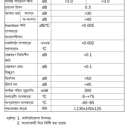
সর্বোচ্চ সন্নিবেশ ক্ষতি
dB
<3.0
<3.0
চ্যানেল রিপল
dB
0.3
আলাদা করা
সংলগ্ন
dB
>30
অ-সংলগ্ন
dB
>40
Inertion ক্ষতি
dB/℃
<0.005
তাপমাত্রা
সংবেদনশীলতা
তরঙ্গদৈর্ঘ্য তাপমাত্রা
এনএম/
<0.002
স্থানান্তর
℃
মেরুকরণ নির্ভরশীল
dB
<0.1
ক্ষতি
মেরুকরণ মোড
dB
<0.1
বিচ্ছুরণ
নির্দেশনা
dB
>50
রিটার্ন লস
dB
>45
সর্বোচ্চ শক্তি হ্যান্ডলিং
mW
300
অপারেটিং তাপমাত্রা
℃
-5~+75
সংগ্রহস্থল তাপমাত্রা
℃
-40~85
প্যাকেজের মাত্রা
মিমি
L130x100x125
দ্রষ্টব্য: 1. কাস্টমাইজেশন উপলব্ধ.
2. সংযোগকারী দিয়ে নির্দিষ্ট করা হয়েছে