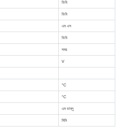
ডিবি
ডিবি
এম এস
ডিবি
সময়
V
°C
°C
এম ডাব্লু
মিমি