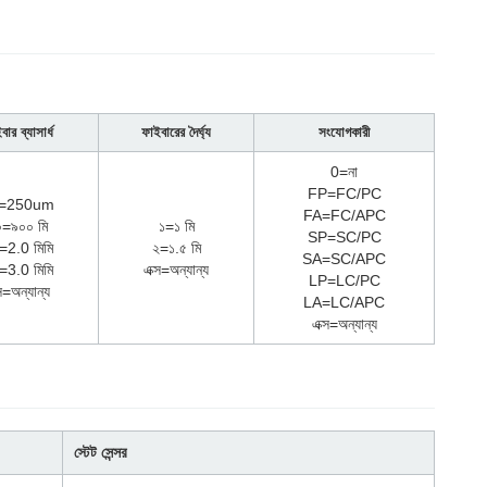
ার ব্যাসার্ধ
ফাইবারের দৈর্ঘ্য
সংযোগকারী
0=না
FP=FC/PC
=250um
FA=FC/APC
০=৯০০ মি
১=১ মি
SP=SC/PC
=2.0 মিমি
২=১.৫ মি
SA=SC/APC
=3.0 মিমি
এক্স=অন্যান্য
LP=LC/PC
স=অন্যান্য
LA=LC/APC
এক্স=অন্যান্য
স্টেট সেন্সর