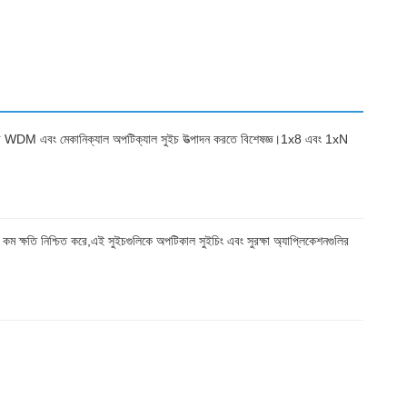
বং মেকানিক্যাল অপটিক্যাল সুইচ উত্পাদন করতে বিশেষজ্ঞ।1x8 এবং 1xN
কম ক্ষতি নিশ্চিত করে,এই সুইচগুলিকে অপটিকাল সুইচিং এবং সুরক্ষা অ্যাপ্লিকেশনগুলির