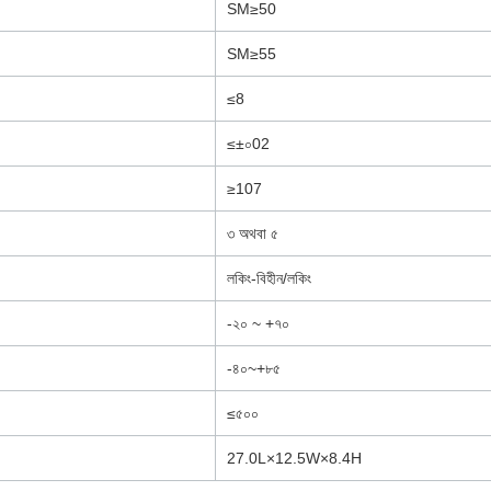
SM≥50
SM≥55
≤8
≤±০02
≥107
৩ অথবা ৫
লকিং-বিহীন/লকিং
-২০ ~ +৭০
-৪০~+৮৫
≤৫০০
27.0L×12.5W×8.4H