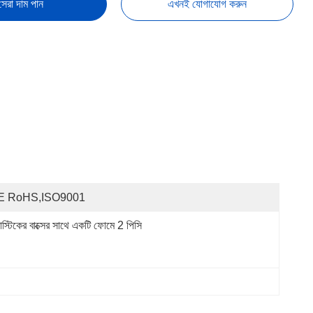
সেরা দাম পান
এখনই যোগাযোগ করুন
E RoHS,ISO9001
লাস্টিকের বাক্সের সাথে একটি ফোমে 2 পিসি