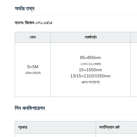
অর্ডার তথ্য
মডেলঃ জিজেড-১×১-১৩/১৫
মোড
তরঙ্গদৈর্ঘ্য
85=850nm
১৩=১৩১০nm
S=SM
15=1550nm
এম=এমএম
13/15=1310/1550nm
এক্স=অন্যান্য
পিন কনফিগারেশন
প্রকার
অপটিক্যাল রুট