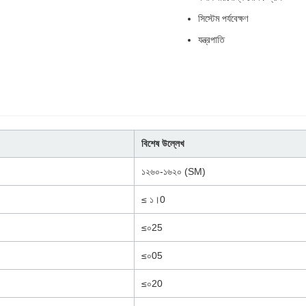
সিস্টেম পর্যবেক্ষণ
যন্ত্রপাতি
বিশেষ উল্লেখ
১২৬০-১৬২০ (SM)
≤ ১।0
≤০25
≤০05
≤০20