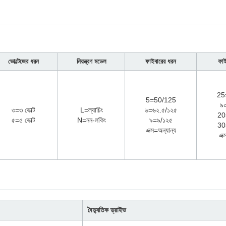
ভোল্টেজের ধরন
নিয়ন্ত্রণ মডেল
ফাইবারের ধরন
ফাইব
25
5=50/125
৯
৩=৩ ভোল্ট
L=ল্যাচিং
৬=৬২.৫/১২৫
20
৫=৫ ভোল্ট
N=নন-লকিং
৯=৯/১২৫
30
এক্স=অন্যান্য
এক্
বৈদ্যুতিক ড্রাইভ