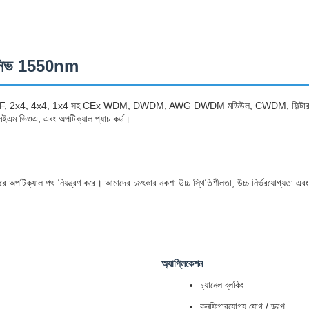
্যাসিভ 1550nm
x2F, 2x4, 4x4, 1x4 সহ CEx WDM, DWDM, AWG DWDM মডিউল, CWDM, ফিল্টার WDM এ
 এমইএম ভিওএ, এবং অপটিক্যাল প্যাচ কর্ড।
রে অপটিক্যাল পথ নিয়ন্ত্রণ করে। আমাদের চমৎকার নকশা উচ্চ স্থিতিশীলতা, উচ্চ নির্ভরযোগ্যতা এবং 
অ্যাপ্লিকেশন
চ্যানেল ব্লকিং
কনফিগারযোগ্য যোগ / ড্রপ