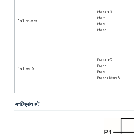
পিন ১ঃ কাট
পিন ৫:
1x1 নন-লকিং
পিন ৬:
পিন ১০:
পিন ১ঃ কাট
পিন ৫:
1x1 ল্যাচিং
পিন ৬:
পিন ১০ঃ জিএনডি
অপটিক্যাল রুট