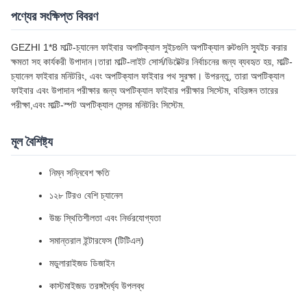
পণ্যের সংক্ষিপ্ত বিবরণ
GEZHI 1*8 মাল্টি-চ্যানেল ফাইবার অপটিক্যাল সুইচগুলি অপটিক্যাল রুটগুলি স্যুইচ করার
ক্ষমতা সহ কার্যকরী উপাদান।তারা মাল্টি-লাইট সোর্স/ডিটেক্টর নির্বাচনের জন্য ব্যবহৃত হয়, মাল্টি-
চ্যানেল ফাইবার মনিটরিং, এবং অপটিক্যাল ফাইবার পথ সুরক্ষা। উপরন্তু, তারা অপটিক্যাল
ফাইবার এবং উপাদান পরীক্ষার জন্য অপটিক্যাল ফাইবার পরীক্ষার সিস্টেম, বহিরঙ্গন তারের
পরীক্ষা,এবং মাল্টি-স্পট অপটিক্যাল সেন্সর মনিটরিং সিস্টেম.
মূল বৈশিষ্ট্য
নিম্ন সন্নিবেশ ক্ষতি
১২৮ টিরও বেশি চ্যানেল
উচ্চ স্থিতিশীলতা এবং নির্ভরযোগ্যতা
সমান্তরাল ইন্টারফেস (টিটিএল)
মডুলারাইজড ডিজাইন
কাস্টমাইজড তরঙ্গদৈর্ঘ্য উপলব্ধ