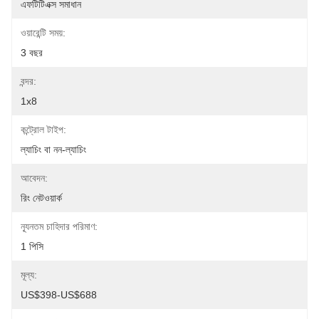
এফটিটিএক্স সমাধান
ওয়ারেন্টি সময়:
3 বছর
বন্দর:
1x8
কন্ট্রোল টাইপ:
ল্যাচিং বা নন-ল্যাচিং
আবেদন:
রিং নেটওয়ার্ক
ন্যূনতম চাহিদার পরিমাণ:
1 পিসি
মূল্য:
US$398-US$688