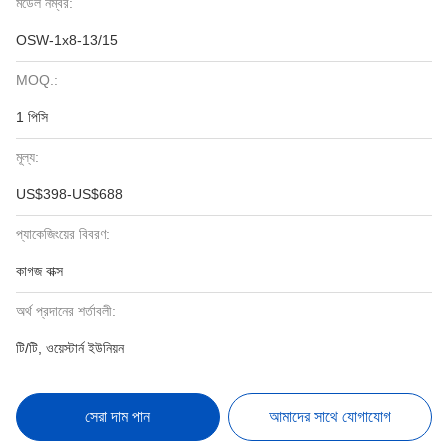
মডেল নম্বর:
OSW-1x8-13/15
MOQ.:
1 পিসি
মূল্য:
US$398-US$688
প্যাকেজিংয়ের বিবরণ:
কাগজ বাক্স
অর্থ প্রদানের শর্তাবলী:
টি/টি, ওয়েস্টার্ন ইউনিয়ন
সেরা দাম পান
আমাদের সাথে যোগাযোগ