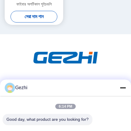
ফাইবার অপটিকাল সুইচগুলি
সেরা দাম পান
সোশ্যাল মিডিয়া
Gezhi
6:14 PM
দ্রুত যোগাযোগ
টেলিফোন
Good day, what product are you looking for?
86-755-2377-1707