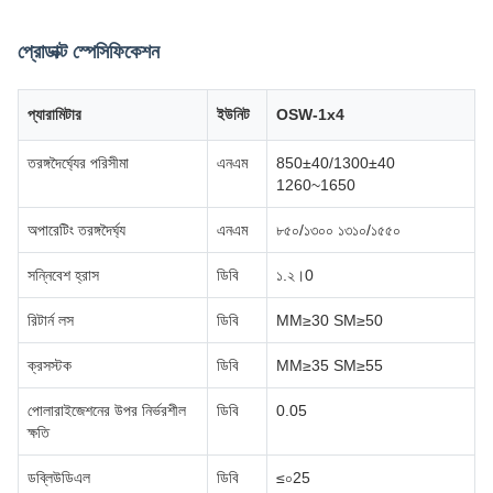
প্রোডাক্ট স্পেসিফিকেশন
প্যারামিটার
ইউনিট
OSW-1x4
তরঙ্গদৈর্ঘ্যের পরিসীমা
এনএম
850±40/1300±40
1260~1650
অপারেটিং তরঙ্গদৈর্ঘ্য
এনএম
৮৫০/১৩০০ ১৩১০/১৫৫০
সন্নিবেশ হ্রাস
ডিবি
১.২।0
রিটার্ন লস
ডিবি
MM≥30 SM≥50
ক্রসস্টক
ডিবি
MM≥35 SM≥55
পোলারাইজেশনের উপর নির্ভরশীল
ডিবি
0.05
ক্ষতি
ডব্লিউডিএল
ডিবি
≤০25