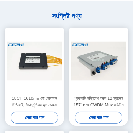
সংশ্লিষ্ট পণ্য
18CH 1610nm লো লোকসান
প্রকারটি সন্নিবেশ করুন 12 চ্যানেল
বিডিআই সিডাব্লুডিএম মুক্স ডেমাক্স
1571nm CWDM Mux মডিউল
মডিউল
সেরা দাম পান
সেরা দাম পান