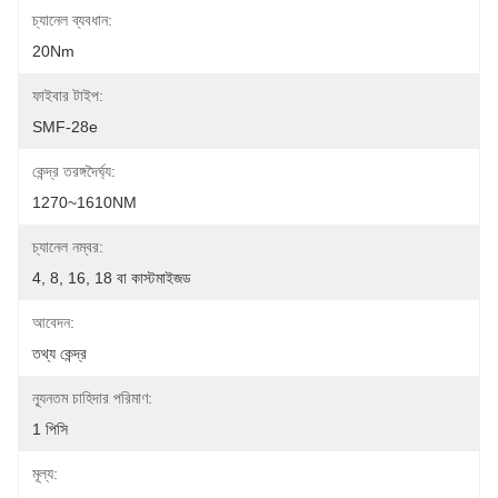
চ্যানেল ব্যবধান:
20Nm
ফাইবার টাইপ:
SMF-28e
কেন্দ্র তরঙ্গদৈর্ঘ্য:
1270~1610NM
চ্যানেল নম্বর:
4, 8, 16, 18 বা কাস্টমাইজড
আবেদন:
তথ্য কেন্দ্র
ন্যূনতম চাহিদার পরিমাণ:
1 পিসি
মূল্য: