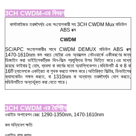
3CH CWDM-এর বিবরণ
কাস্টমাইজড তরঙ্গদৈর্ঘ্য এবং সংযোগকারী সহ 3CH CWDM Mux মডিউল
ABS বক্স
CWDM
SC/APC সংযোগকারীর সাথে CWDM DEMUX মডিউল ABS বক্স
1470-1610nm কম খরচে মেট্রো এবং অ্যাক্সেস নেটওয়ার্কে একীকরণের জন্য
ডিজাইন করা ডাইইলেকট্রিক থিন-ফিল্ম প্রযুক্তির উপর ভিত্তি করে।এর মধ্যে
রয়েছে ফাইবার টু হোম, ব্যবসা বা কার্বের মতো অ্যাপ্লিকেশন।মডিউলটি 4 বা 8 বা
16টি চ্যানেলকে একত্রিত বা পৃথক করতে সক্ষম করে।অতিরিক্ত ফিল্টার, ডিভাইসের
ক্যাসকেডিং সক্ষম করতে, বা 1310nm বা অন্যান্য তরঙ্গদৈর্ঘ্য যোগ করতে,
মডিউলটিতে অন্তর্ভুক্ত করা যেতে পারে।
3CH CWDM এর বৈশিষ্ট্য
ওয়াইড অপারেশন রেঞ্জ: 1290-1350nm, 1470-1610nm
কম সন্নিবেশ ক্ষতি
ওয়াইড পাস ব্যান্ড