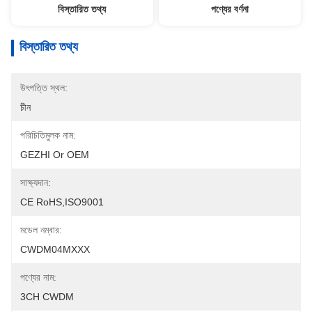
বিস্তারিত তথ্য
পণ্যের বর্ণনা
বিস্তারিত তথ্য
উৎপত্তি স্থল:
চীন
পরিচিতিমুলক নাম:
GEZHI Or OEM
সাক্ষ্যদান:
CE RoHS,ISO9001
মডেল নম্বার:
CWDM04MXXX
পণ্যের নাম:
3CH CWDM