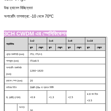
উচ্চ চ্যানেল বিচ্ছিন্নতা
অপারেটিং তাপমাত্রা: -10 থেকে 70ºC
3CH CWDM এর স্পেসিফিকেশন
1x2
1x4
1x8
1x18
পাড়া
মিটার
মুক্স
ডেমুক্স
মুক্স
ডেমুক্স
মুক্স
ডেমুক্স
মুক্স
ডেমুক্স
কেন্দ্র তরঙ্গদৈর্ঘ্য (nm)
ITU, ITU+1
পাসব্যান্ড (nm)
ITU±6.5
অপারেটিং তরঙ্গদৈর্ঘ্য
1260~1620
(nm)
চ্যানেল স্পেস (nm)
20
ফাইবার টাইপ
SMF-28e বা গ্রাহক নির্দিষ্ট
4.8 বাদ দিয়ে
IL (dB) (গ্রেড)
<0.9
<1.3
<2.5
<3.5
সংলগ্ন
30