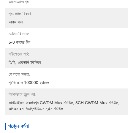
আলোচনাযোগ্য
প্যাকেজিং বিবরণ:
কাগজ বাক্স
ডেলিভারি সময়:
5-8 কাজের দিন
পরিশোধের শর্ত:
টি/টি, ওয়েস্টার্ন ইউনিয়ন
যোগানের ক্ষমতা:
প্রতি মাসে 100000 চ্যানেল
বিশেষভাবে তুলে ধরা:
কাস্টমাইজড তরঙ্গদৈর্ঘ্য CWDM Mux মডিউল
, 
3CH CWDM Mux মডিউল
, 
এবিএস বক্স সিডব্লিউডিএম ম্যাক্স মডিউল
পণ্যের বর্ণনা