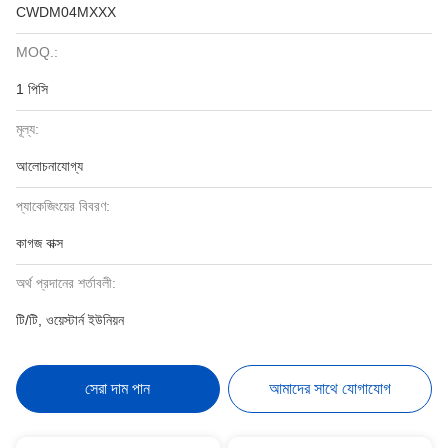
CWDM04MXXX
MOQ.:
1 পিসি
মূল্য:
আলোচনাযোগ্য
প্যাকেজিংয়ের বিবরণ:
কাগজ বাক্স
অর্থ প্রদানের শর্তাবলী:
টি/টি, ওয়েস্টার্ন ইউনিয়ন
সেরা দাম পান
আমাদের সাথে যোগাযোগ