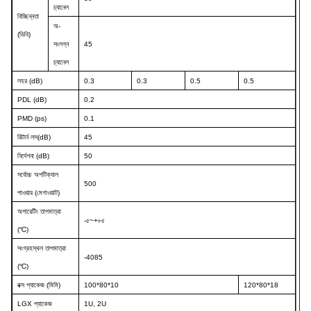
চ্যানেল
বিচ্ছিন্নতা
অ-
(ডিবি)
সংলগ্ন
45
চ্যানেল
লহর (dB)
0.3
0.3
0.5
0.5
PDL (dB)
0.2
PMD (ps)
0.1
রিটার্ন লস
(dB)
45
নির্দেশনা (dB)
50
সর্বোচ্চ অপটিক্যাল
500
পাওয়ার (মেগাওয়াট)
অপারেটিং তাপমাত্রা
-৫~+৮৫
(
℃)
সংগ্রহস্থল তাপমাত্রা
-40
85
(
℃)
বক্স প্যাকেজ (মিমি)
100*80*10
120*80*18
LGX প্যাকেজ
1U, 2U