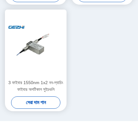
3 ফাইবার 1550nm 1x2 নন-ল্যাচিং
ফাইবার অপটিকাল সুইচগুলি
সেরা দাম পান