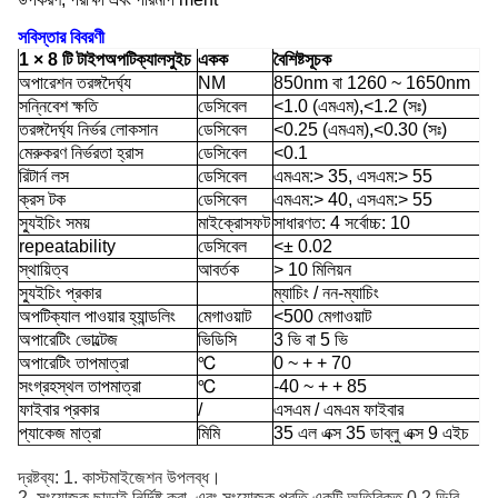
সবিস্তার বিবরণী
1 × 8 টি টাইপ
অপটিক্যাল
সুইচ
একক
বৈশিষ্টসূচক
অপারেশন তরঙ্গদৈর্ঘ্য
NM
850nm বা 1260 ~ 1650nm
সন্নিবেশ ক্ষতি
ডেসিবেল
<1.0 (এমএম),
<1.2 (সঃ)
তরঙ্গদৈর্ঘ্য নির্ভর লোকসান
ডেসিবেল
<0.25 (এমএম),
<0.30 (সঃ)
মেরুকরণ নির্ভরতা হ্রাস
ডেসিবেল
<0.1
রিটার্ন লস
ডেসিবেল
এমএম:> 35, এসএম:> 55
ক্রস টক
ডেসিবেল
এমএম:> 40, এসএম:> 55
স্যুইচিং সময়
মাইক্রোসফট
সাধারণত: 4 সর্বোচ্চ: 10
repeatability
ডেসিবেল
<± 0.02
স্থায়িত্ব
আবর্তক
> 10 মিলিয়ন
স্যুইচিং প্রকার
ম্যাচিং / নন-ম্যাচিং
অপটিক্যাল পাওয়ার হ্যান্ডলিং
মেগাওয়াট
<500 মেগাওয়াট
অপারেটিং ভোল্টেজ
ভিডিসি
3 ভি বা 5 ভি
অপারেটিং তাপমাত্রা
℃
0 ~ + + 70
সংগ্রহস্থল তাপমাত্রা
℃
-40 ~ + + 85
ফাইবার প্রকার
/
এসএম / এমএম ফাইবার
প্যাকেজ মাত্রা
মিমি
35 এল এক্স 35 ডাব্লু এক্স 9 এইচ
দ্রষ্টব্য: 1. কাস্টমাইজেশন উপলব্ধ।
2. সংযোজক ছাড়াই নির্দিষ্ট করা, এবং সংযোজক প্রতি একটি অতিরিক্ত 0.2 ডিবি