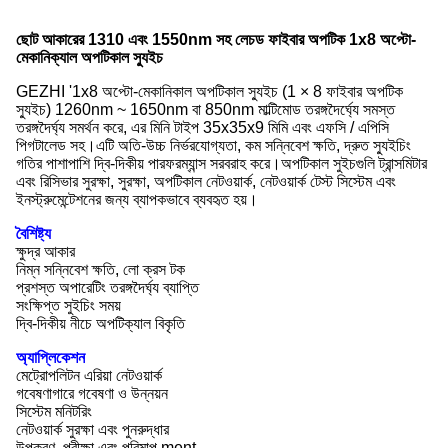
ছোট আকারের 1310 এবং 1550nm সহ লেচড ফাইবার অপটিক 1x8 অপ্টো-
মেকানিক্যাল অপটিকাল স্যুইচ
GEZHI '1x8 অপ্টো-মেকানিকাল অপটিকাল স্যুইচ (1 × 8 ফাইবার অপটিক
স্যুইচ) 1260nm ~ 1650nm বা 850nm মাল্টিমোড তরঙ্গদৈর্ঘ্যে সমস্ত
তরঙ্গদৈর্ঘ্য সমর্থন করে, এর মিনি টাইপ 35x35x9 মিমি এবং এফসি / এপিসি
পিগটালেড সহ।এটি অতি-উচ্চ নির্ভরযোগ্যতা, কম সন্নিবেশ ক্ষতি, দ্রুত স্যুইচিং
গতির পাশাপাশি দ্বি-দিকীয় পারফরম্যান্স সরবরাহ করে।অপটিকাল সুইচগুলি ট্রান্সমিটার
এবং রিসিভার সুরক্ষা, সুরক্ষা, অপটিকাল নেটওয়ার্ক, নেটওয়ার্ক টেস্ট সিস্টেম এবং
ইনস্ট্রুমেন্টেশনের জন্য ব্যাপকভাবে ব্যবহৃত হয়।
বৈশিষ্ট্য
ক্ষুদ্র আকার
নিম্ন সন্নিবেশ ক্ষতি, লো ক্রস টক
প্রশস্ত অপারেটিং তরঙ্গদৈর্ঘ্য ব্যাপ্তি
সংক্ষিপ্ত সুইচিং সময়
দ্বি-দিকীয় নীচে অপটিক্যাল বিকৃতি
অ্যাপ্লিকেশন
মেট্রোপলিটন এরিয়া নেটওয়ার্ক
গবেষণাগারে গবেষণা ও উন্নয়ন
সিস্টেম মনিটরিং
নেটওয়ার্ক সুরক্ষা এবং পুনরুদ্ধার
উপকরণ, পরীক্ষা এবং পরিমাপ ment