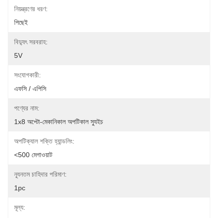
নিয়ন্ত্রণের ধরণ:
পিছেই
বিদ্যুৎ সরবরাহ:
5V
সংযোগকারী:
এফসি / এপিসি
পণ্যের নাম:
1x8 অপ্টো-মেকানিকাল অপটিকাল স্যুইচ
অপটিক্যাল শক্তি হ্যান্ডলিং:
<500 মেগাওয়াট
ন্যূনতম চাহিদার পরিমাণ:
1pc
মূল্য: