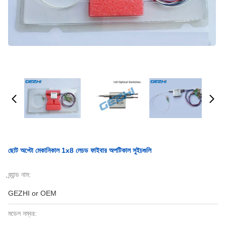
ছোট অপ্টো মেকানিকাল 1x8 লেচড ফাইবার অপটিকাল সুইচগুলি
ব্র্যান্ড নাম:
GEZHI or OEM
মডেল নম্বর: