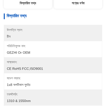
বিস্তারিত তথ্য
পণ্যের বর্ণনা
বিস্তারিত তথ্য
উৎপত্তি স্থল:
চীন
পরিচিতিমুলক নাম:
GEZHI Or OEM
সাক্ষ্যদান:
CE RoHS FCC,ISO9001
মডেল নম্বার:
1x8 অপটিকাল স্যুইচ
তরঙ্গদৈর্ঘ্য:
1310 & 1550nm