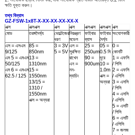
ক্ষতি যুক্ত করুন।
তথ্য বিন্যাস
GZ-FSW-1x8T-X-XX-XX-XX-XX-X
এক্স
এক্সএক্স
এক্স
এক্স
এক্সএক্স
এক্সএক্স
এক্স
মোড
তরঙ্গদৈর্ঘ্য
ভোল্টেজের
নিয়ন্ত্রণ
ফাইবার
ফাইবার
সংযোগকারী
ধরণ
মডেল
ব্যাস
দৈর্ঘ্য
এস = এসএম
85 =
3 = 3V
এল =
25 =
05 =
0 =
9/125
850nm
5 = 5V
সুরক্ষিত
250um
0.5 মি
কোনটি
এম 5 = এমএম
13 =
রাখেন
90 =
দূরে
1 = এফসি
50/125
1310nm
এন =
900um
10 =
/ পিসি
এম 6 = এমএম
15 =
নন-
1.0m
2 = এফসি
62.5 / 125
1550nm
ম্যাচিং
এক্স =
/ এপিসি
13/15 =
অন্যরা
3 = এসসি
1310 /
/ পিসি
1550nm
4 = এসসি
এক্স = অন্যরা
/ এপিসি
5 = এসটি
/ পিসি
6 = এসটি
/ এপিসি
7 = জলজ