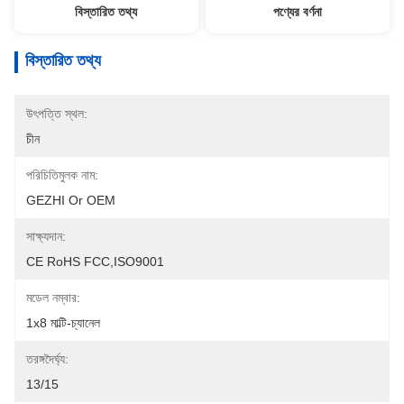
বিস্তারিত তথ্য
পণ্যের বর্ণনা
বিস্তারিত তথ্য
উৎপত্তি স্থল:
চীন
পরিচিতিমুলক নাম:
GEZHI Or OEM
সাক্ষ্যদান:
CE RoHS FCC,ISO9001
মডেল নম্বার:
1x8 মাল্টি-চ্যানেল
তরঙ্গদৈর্ঘ্য:
13/15