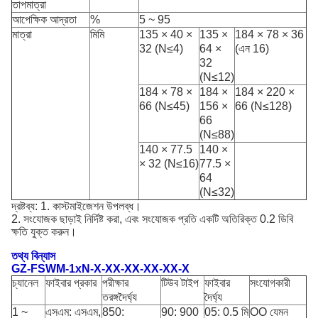
তাপমাত্রা
আপেক্ষিক আদ্রতা
%
5 ~ 95
মাত্রা
মিমি
135 × 40 ×
135 ×
184 × 78 × 36
32 (N≤4)
64 ×
(এন 16)
32
(N≤12)
184 × 78 ×
184 ×
184 × 220 ×
66 (N≤45)
156 ×
66 (N≤128)
66
(N≤88)
140 × 77.5
140 ×
× 32 (N≤16)
77.5 ×
64
(N≤32)
দ্রষ্টব্য: 1. কাস্টমাইজেশন উপলব্ধ।
2. সংযোজক ছাড়াই নির্দিষ্ট করা, এবং সংযোজক প্রতি একটি অতিরিক্ত 0.2 ডিবি
ক্ষতি যুক্ত করুন।
তথ্য বিন্যাস
GZ-FSWM-1xN-X-XX-XX-XX-XX-X
চ্যানেল
ফাইবার প্রকার
পরীক্ষার
টিউব টাইপ
ফাইবার
সংযোগকারী
তরঙ্গদৈর্ঘ্য
দৈর্ঘ্য
1 ~
এসএম: এসএম,
850:
90: 900
05: 0.5 মি
OO যেমন