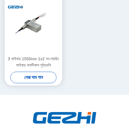
3 ফাইবার 1550nm 1x2 নন-ল্যাচিং
ফাইবার অপটিকাল সুইচগুলি
সেরা দাম পান