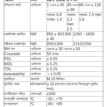
সন্নিবেশ ক্ষতি
ডেসিবেল
1 <এন ≤ 45
45 <এন
88 <এন ≤ 128
≤ 88
প্রকার: 0.8
প্রকার:
প্রকার: 1.5 ম্যাক্স:
সর্বোচ্চ: 1.0
1.2
1.8
ম্যাক্স:
1.5
তরঙ্গদৈর্ঘ্য ব্যাপ্তি
NM
850 ± 40/1300
1260 ~ 1650
± 40
পরীক্ষার তরঙ্গদৈর্ঘ্য
NM
850/1300
1310/1550
রিটার্ন লস
ডেসিবেল
এমএম ≥ 30 এসএম ≥ 50
Crosstalk
ডেসিবেল
55 ডলার
PDL
ডেসিবেল
≤ 0.05
WDL
ডেসিবেল
≤ 0.25
TDL
ডেসিবেল
≤ 0.25
repeatability
ডেসিবেল
। ± 0.05
স্থায়িত্ব
আবর্তক
M 10 মিলিয়ন
স্যুইচিং সময়
মাইক্রোসফট
≤ 10 (সংলগ্ন চ্যানেলের সিকোয়েন্স স্যুইচ
সময়)
অপটিক্যাল শক্তি
মেগাওয়াট
≤500
অপারেটিং তাপমাত্রা
℃
-20। +70
সংগ্রহস্থল
℃
-40। +85