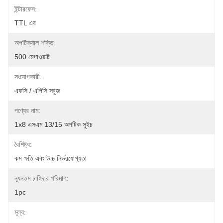
ইন্টারফেস:
TTL এর
অপটিক্যাল শক্তি:
500 মেগাওয়াট
সংযোগকারী:
এফসি / এপিসি সবুজ
পণ্যের নাম:
1x8 এসএম 13/15 অপটিক সুইচ
বৈশিষ্ট্য:
কম ক্ষতি এবং উচ্চ নির্ভরযোগ্যতা
ন্যূনতম চাহিদার পরিমাণ:
1pc
মূল্য: