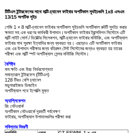
টিটিএল ইন্টারফেসের সাথে মাল্টি-চ্যানেল ফাইবার অপটিকাল স্যুইচগুলি 1x8 এসএম
13/15 অপটিক সুইচ
গেজি 1 × 8 মাল্টি-চ্যানেল ফাইবার অপটিকাল সুইচগুলি অপটিকাল রুটটি স্যুইচ করার
ক্ষমতা সহ এক ধরণের কার্যকরী উপাদান।অপটিকাল ফাইবার ট্রান্সমিশন সিস্টেমে এটি
মাল্টি লাইট সোর্স / ডিটেক্টর সিলেকশন, মাল্টি-চ্যানেল ফাইবার মনিটরিং, এবং অপটিক্যাল
ফাইবার পাথ সুরক্ষা ইত্যাদির জন্য ব্যবহৃত হয়। এছাড়াও এটি অপটিকাল ফাইবার
এবং এর উপাদান পরীক্ষার জন্য বহিরঙ্গন টেস্ট সিস্টেমের জন্যও ব্যবহৃত হয় তারের
পরীক্ষা এবং মাল্টি স্পট অপটিক্যাল সেন্সর মনিটরিং সিস্টেম।
বৈশিষ্ট্য
কম ক্ষতি এবং উচ্চ নির্ভরযোগ্যতা
সমান্তরাল ইন্টারফেস (টিটিএল)
128 টিরও বেশি চ্যানেল
মডুলারাইজড ডিজাইন
অপটিক্যাল পথে ইপোক্সি মুক্ত
অ্যাপ্লিকেশন
রিং নেটওয়ার্ক
অপটিকাল নেটওয়ার্কে দূরবর্তী পর্যবেক্ষণ
ফাইবার, অপটিক্যাল উপাদানগুলির পরীক্ষা করা
সবিস্তার বিবরণী
পরামিতি
একক
GZ-FSWM -1 × এন