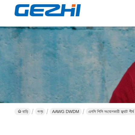
বাড়ি
পণ্য
AAWG DWDM
এলসি পিসি সংযোগকারী ফ্ল্যাট শীর্