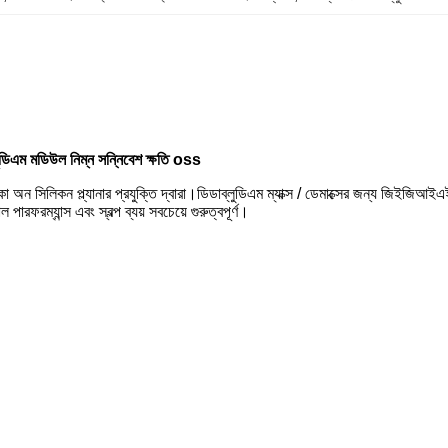
্লুডিএম মডিউল নিম্ন সন্নিবেশ ক্ষতি oss
লিকন প্ল্যানার প্রযুক্তি দ্বারা।ডিডাব্লুডিএম ম্যাক্স / ডেমাক্সের জন্য জিইজিআইএ
ারফরম্যান্স এবং স্বল্প ব্যয় সবচেয়ে গুরুত্বপূর্ণ।