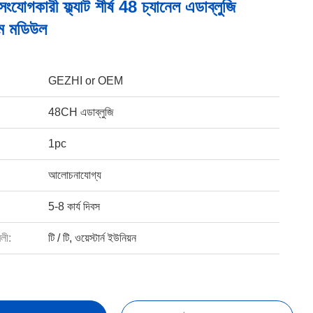
ংযোগকারী ফ্ল্যাট শীর্ষ 48 চ্যানেল এডাব্লুজি
এম মডিউল
GEZHI or OEM
48CH এডাব্লুজি
1pc
আলোচনাযোগ্য
5-8 কার্য দিবস
বলী:
টি / টি, ওয়েস্টার্ন ইউনিয়ন