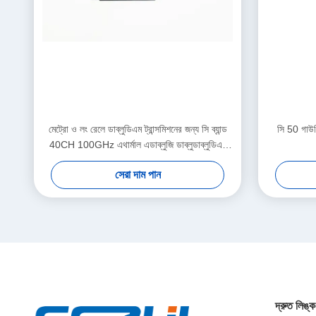
মেট্রো ও লং রেলে ডাব্লুডিএম ট্রান্সমিশনের জন্য সি ব্যান্ড
সি 50 গাউস
40CH 100GHz এথার্মাল এডাব্লুজি ডাব্লুডাব্লুডিএম
মডিউল
সেরা দাম পান
দ্রুত লিঙ্ক