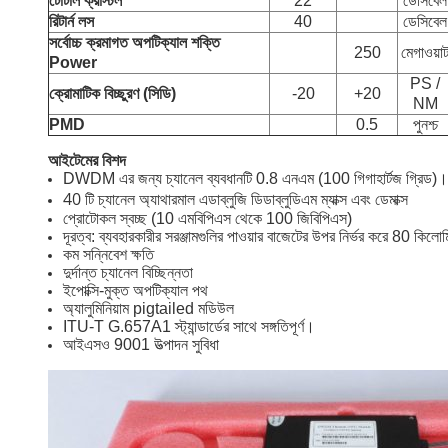
টোটাল ক্রাস্টল
22
ডেসিবেল
রিটার্ন লস
40
ডেসিবেল
সর্বোচ্চ ক্রমাগত অপটিক্যাল শক্তি
250
মেগাওয়া
Power
PS /
ক্রোমাটিক বিচ্ছুরণ (সিডি)
-20
+20
NM
PMD
0.5
পুনশ্চ
আইটেমের বিশদ
DWDM এর জন্য চ্যানেল ব্যবধানটি 0.8 এনএম (100 গিগাহার্টজ গ্র
40 টি চ্যানেল অ্যাথারমাল এডাব্লুজি ডিডাব্লুডিএম ম্যাক্স এবং ডেমাক্স
প্রোটোকল স্বচ্ছ (10 এমবিপিএস থেকে 100 জিবিপিএস)
দূরত্ব: ব্যবহারকারীর সরঞ্জামগুলির পাওয়ার বাজেটের উপর নির্ভর করে 80 কিলো
কম সন্নিবেশ ক্ষতি
দুর্দান্ত চ্যানেল বিচ্ছিন্নতা
ইপোক্সি-মুক্ত অপটিক্যাল পথ
অ্যালুমিনিয়াম pigtailed মডিউল
ITU-T G.657A1 স্ট্যান্ডার্ডের সাথে সঙ্গতিপূর্ণ।
আইএসও 9001 উত্পাদন সুবিধা