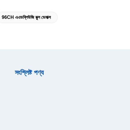
96CH এএডব্লিউজি মুক্স ডেমাক্স
সংশ্লিষ্ট পণ্য