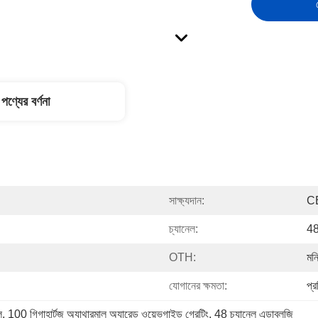
পণ্যের বর্ণনা
সাক্ষ্যদান:
C
চ্যানেল:
4
OTH:
মনি
যোগানের ক্ষমতা:
প্
ল
, 
100 গিগাহার্টজ অ্যাথারমাল অ্যারেড ওয়েভগাইড গ্রেটিং
, 
48 চ্যানেল এডাব্লুজি