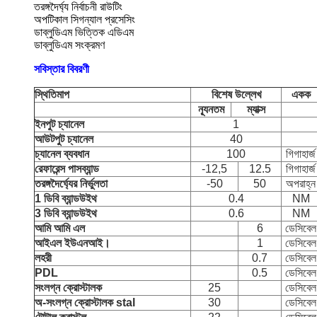
তরঙ্গদৈর্ঘ্য নির্বাচনী রাউটিং
অপটিকাল সিগন্যাল প্রসেসিং
ডাব্লুডিএম ভিত্তিক এডিএম
ডাব্লুডিএম সংক্রমণ
সবিস্তার বিবরণী
স্থিতিমাপ
বিশেষ উল্লেখ
একক
ন্যূনতম
ম্যাক্স
ইনপুট চ্যানেল
1
আউটপুট চ্যানেল
40
চ্যানেল ব্যবধান
100
গিগাহার্জ
রেফারেন্স পাসব্যান্ড
-12,5
12.5
গিগাহার্জ
তরঙ্গদৈর্ঘ্যের নির্ভুলতা
-50
50
অপরাহ্ন
1 ডিবি ব্যান্ডউইথ
0.4
NM
3 ডিবি ব্যান্ডউইথ
0.6
NM
আমি আমি এল
6
ডেসিবেল
আইএল ইউএনআই।
1
ডেসিবেল
লহরী
0.7
ডেসিবেল
PDL
0.5
ডেসিবেল
সংলগ্ন ক্রোস্টালক
25
ডেসিবেল
অ-সংলগ্ন ক্রোস্টালক stal
30
ডেসিবেল