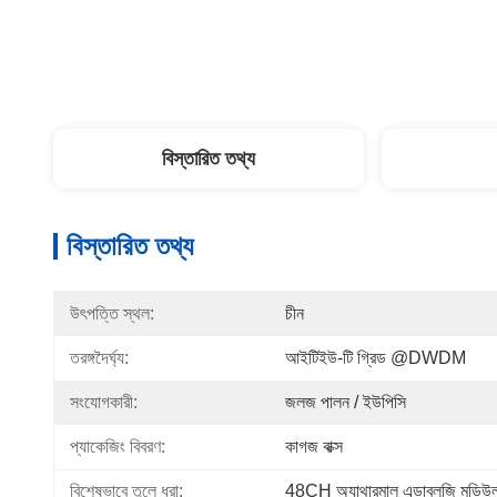
বিস্তারিত তথ্য
বিস্তারিত তথ্য
উৎপত্তি স্থল:
চীন
তরঙ্গদৈর্ঘ্য:
আইটিইউ-টি গ্রিড @DWDM
সংযোগকারী:
জলজ পালন / ইউপিসি
প্যাকেজিং বিবরণ:
কাগজ বাক্স
বিশেষভাবে তুলে ধরা:
48CH অ্যাথারমাল এডাব্লুজি মডিউ