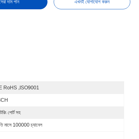
সেরা দাম পান
এখনই যোগাযোগ করুন
E RoHS ,ISO9001
8CH
টরিং পোর্ট সহ
রতি মাসে 100000 চ্যানেল