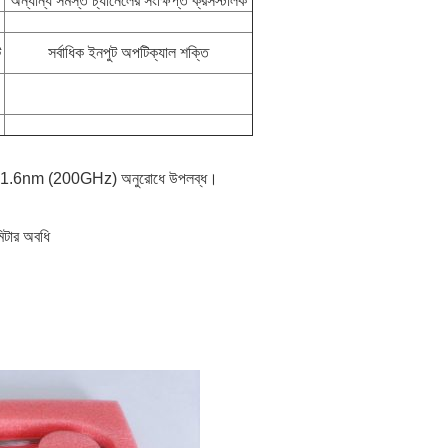
অন্যান্য সমস্ত চ্যানেলের সংক্ষিপ্ত ক্রসস্টালক
ট
সর্বাধিক ইনপুট অপটিক্যাল শক্তি
িড)।1.6nm (200GHz) অনুরোধে উপলব্ধ।
মিটার অবধি