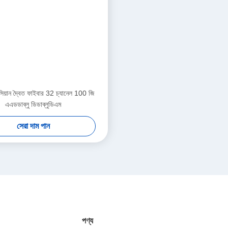
িয়ান দ্বৈত ফাইবার 32 চ্যানেল 100 জি
এএডডাব্লু ডিডাব্লুডিএম
সেরা দাম পান
পণ্য