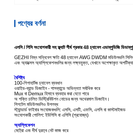
পণ্যের বর্ণনা
এলসি / পিসি সংযোগকারী সহ ফ্ল্যাট শীর্ষ প্রকার 48 চ্যানেল এডাব্লুডিজি ডিডাব
GEZHI নিম্ন সন্নিবেশ ক্ষতি 48 চ্যানেল AWG DWDM মডিউলগুলি সিলিকা অন সি
এবং অ্যাক্সেস অ্যাপ্লিকেশনগুলির জন্য লক্ষ্যযুক্ত, যেখানে অপেক্ষাকৃত অপটিক্যাল প
বৈশিষ্ট্য
100-গিগাহার্টজ চ্যানেল ব্যবধান
ওয়াইড-ব্যান্ড ডিজাইন - পাসব্যান্ডে অভিন্নতা সর্বাধিক করে
Mux বা Demux হিসাবে ব্যবহার করা যেতে পারে
অ শক্তি চালিত ডিস্ট্রিবিউশন নোডের জন্য অথেরমাল ডিজাইন।
পিগটেল মডিউলগুলিও উপলব্ধ
স্ট্যান্ডার্ড ফাইবার সংযোজকগুলি: এসসি, এসটি, এফসি, এলসি বা কাস্টমাইজড
সংযোগকারী পোলিশ: ইউপিসি বা এপিসি (প্রযোজ্য)
অ্যাপ্লিকেশন
মেট্রো এবং দীর্ঘ দুরত্ব নেট কাজ করে