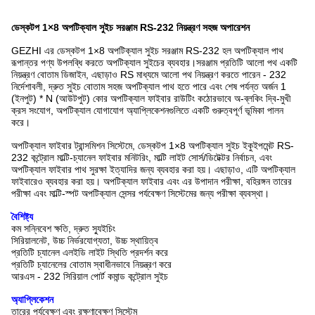
ডেস্কটপ 1×8 অপটিক্যাল সুইচ সরঞ্জাম RS-232 নিয়ন্ত্রণ সহজ অপারেশন
GEZHI এর ডেস্কটপ 1×8 অপটিক্যাল সুইচ সরঞ্জাম RS-232 হল অপটিক্যাল পাথ
রূপান্তর পণ্য উপলব্ধি করতে অপটিক্যাল সুইচের ব্যবহার।সরঞ্জাম প্রতিটি আলো পথ একটি
নিয়ন্ত্রণ বোতাম ডিজাইন, এছাড়াও RS মাধ্যমে আলো পথ নিয়ন্ত্রণ করতে পারেন - 232
নির্দেশাবলী, দ্রুত সুইচ বোতাম সহজ অপটিক্যাল পাথ হতে পারে এবং শেষ পর্যন্ত অর্জন 1
(ইনপুট) * N (আউটপুট) কোর অপটিক্যাল ফাইবার রাউটিং কঠোরভাবে অ-ব্লকিং দ্বি-মুখী
ক্রস সংযোগ, অপটিক্যাল যোগাযোগ অ্যাপ্লিকেশনগুলিতে একটি গুরুত্বপূর্ণ ভূমিকা পালন
করে।
অপটিক্যাল ফাইবার ট্রান্সমিশন সিস্টেমে, ডেস্কটপ 1×8 অপটিক্যাল সুইচ ইকুইপমেন্ট RS-
232 কন্ট্রোল মাল্টি-চ্যানেল ফাইবার মনিটরিং, মাল্টি লাইট সোর্স/ডিটেক্টর নির্বাচন, এবং
অপটিক্যাল ফাইবার পাথ সুরক্ষা ইত্যাদির জন্য ব্যবহার করা হয়। এছাড়াও, এটি অপটিক্যাল
ফাইবারেও ব্যবহার করা হয়। অপটিক্যাল ফাইবার এবং এর উপাদান পরীক্ষা, বহিরঙ্গন তারের
পরীক্ষা এবং মাল্টি-স্পট অপটিক্যাল সেন্সর পর্যবেক্ষণ সিস্টেমের জন্য পরীক্ষা ব্যবস্থা।
বৈশিষ্ট্য
কম সন্নিবেশ ক্ষতি, দ্রুত স্যুইচিং
সিরিয়ালনেট, উচ্চ নির্ভরযোগ্যতা, উচ্চ স্থায়িত্ব
প্রতিটি চ্যানেল এলইডি লাইট স্থিতি প্রদর্শন করে
প্রতিটি চ্যানেলের বোতাম স্বাধীনভাবে নিয়ন্ত্রণ করে
আরএস - 232 সিরিয়াল পোর্ট কমান্ড কন্ট্রোল সুইচ
অ্যাপ্লিকেশন
তারের পর্যবেক্ষণ এবং রক্ষণাবেক্ষণ সিস্টেম