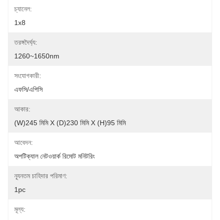
চ্যানেল:
1x8
তরঙ্গদৈর্ঘ্য:
1260~1650nm
সংযোগকারী:
এফসি/এপিসি
আকার:
(W)245 মিমি X (D)230 মিমি X (H)95 মিমি
আবেদন:
অপটিক্যাল নেটওয়ার্ক রিমোট মনিটরিং
ন্যূনতম চাহিদার পরিমাণ:
1pc
মূল্য: