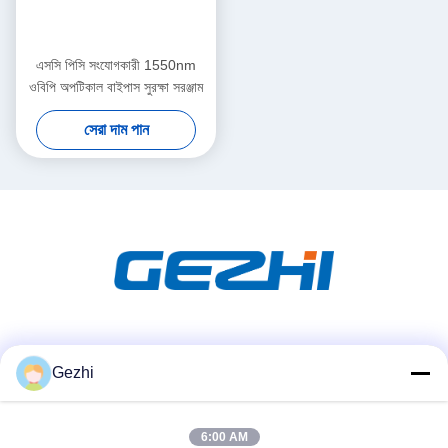
এসসি পিসি সংযোগকারী 1550nm
ওবিপি অপটিকাল বাইপাস সুরক্ষা সরঞ্জাম
সেরা দাম পান
সোশ্যাল মিডিয়া
Gezhi
6:00 AM
দ্রুত যোগাযোগ