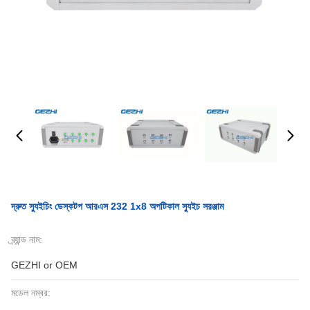
দ্রুত স্যুইচিং ডেস্কটপ আরএস 232 1x8 অপটিকাল স্যুইচ সরঞ্জাম
ব্র্যান্ড নাম:
GEZHI or OEM
মডেল নম্বর: