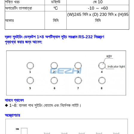
শক্তি খরচ
ডব্লিউ
জে 10
অপারেটিং তাপমাত্রা
℃
-10 ～ +60
(W)245 মিমি x (D) 230 মিমি x (H)95
আকার
মিমি
মিমি
দ্রুত স্যুইচিং ডেস্কটপ 1×8 অপটিক্যাল সুইচ সরঞ্জাম RS-232 নিয়ন্ত্রণ
পৃ
ব্যাখ্যা করার জন্য আনেল:
সামনে
প্যানেল
◆ 1~8: হালকা পাথ সুইচিং বোতাম এবং নির্দেশক লাইট।
অস্ত্রোপচার