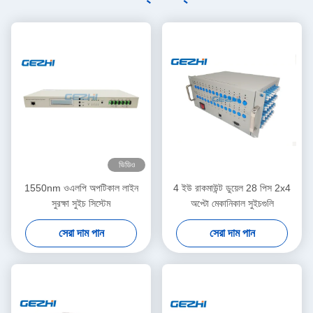
ভিডিও
1550nm ওএলপি অপটিকাল লাইন
4 ইউ রাকমাউন্ট ডুয়েল 28 পিস 2x4
সুরক্ষা সুইচ সিস্টেম
অপ্টো মেকানিকাল সুইচগুলি
সেরা দাম পান
সেরা দাম পান