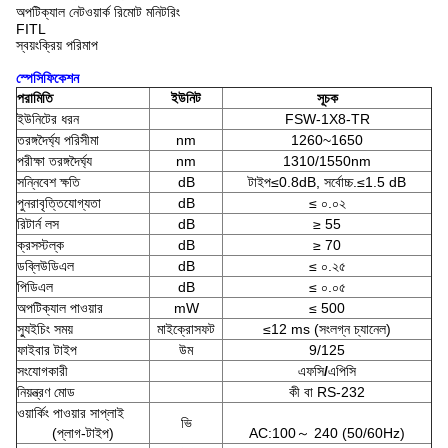
অপটিক্যাল নেটওয়ার্ক রিমোট মনিটরিং
FITL
স্বয়ংক্রিয় পরিমাপ
স্পেসিফিকেশন
পরামিতি
ইউনিট
সূচক
ইউনিটের ধরন
FSW-1X8-TR
তরঙ্গদৈর্ঘ্য পরিসীমা
nm
1260~1650
পরীক্ষা তরঙ্গদৈর্ঘ্য
nm
1310/1550nm
সন্নিবেশ ক্ষতি
dB
টাইপ≤0.8dB, সর্বোচ্চ.≤1.5 dB
পুনরাবৃত্তিযোগ্যতা
dB
≤ ০.০২
রিটার্ন লস
dB
≥ 55
ক্রসস্টল্ক
dB
≥ 70
ডব্লিউডিএল
dB
≤ ০.২৫
পিডিএল
dB
≤ ০.০৫
অপটিক্যাল পাওয়ার
mW
≤ 500
স্যুইচিং সময়
মাইক্রোসফট
≤12 ms (সংলগ্ন চ্যানেল)
ফাইবার টাইপ
উম
9/125
সংযোগকারী
এফসি
/
এপিসি
নিয়ন্ত্রণ মোড
কী বা RS-232
ওয়ার্কিং পাওয়ার সাপ্লাই
ভি
(প্লাগ-টাইপ)
AC:100～ 240 (50/60Hz)