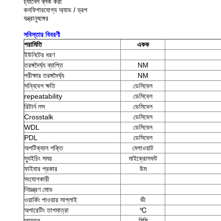
চ্যানেল ব্লক করা
কনফিগারযোগ্য অ্যাড / ড্রপ
যন্ত্রানুষঙ্গের
সবিস্তার বিবরণী
পরামিতি
একক
ইউনিটের ধরণ
তরঙ্গদৈর্ঘ্য ব্যাপ্তি
NM
পরীক্ষার তরঙ্গদৈর্ঘ্য
NM
সন্নিবেশ ক্ষতি
ডেসিবেল
repeatability
ডেসিবেল
রিটার্ন লস
ডেসিবেল
Crosstalk
ডেসিবেল
WDL
ডেসিবেল
PDL
ডেসিবেল
অপটিক্যাল শক্তি
মেগাওয়াট
স্যুইচিং সময়
মাইক্রোসফট
ফাইবার প্রকার
উম
সংযোগকারী
নিয়ন্ত্রণ মোড
ওয়ার্কিং পাওয়ার সাপ্লাই
ভী
অপারেটিং তাপমাত্রা
℃
আয়তন
মিমি