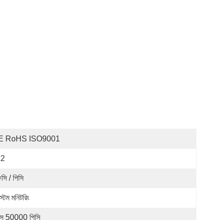
E RoHS ISO9001
x2
সি / পিসি
্টেম মনিটরিং
সে 50000 পিসি