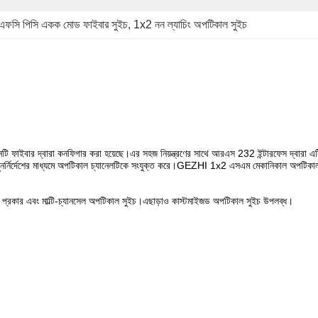
এফসি পিসি একক মোড ফাইবার সুইচ
, 
1x2 নন ল্যাচিং অপটিকাল সুইচ
 ফাইবার দ্বারা কনফিগার করা হয়েছে।এর সহজ নিয়ন্ত্রণের সাথে আরএস 232 ইন্টারফেস দ্বারা এটি
্নির্দেশের মাধ্যমে অপটিকাল চ্যানেলটিকে সংযুক্ত করে।GEZHI 1x2 এসএম মেকানিকাল অপটিকাল স্যুই
রকার এবং মাল্টি-চ্যানসেল অপটিকাল সুইচ।এছাড়াও কাস্টমাইজড অপটিকাল সুইচ উপলব্ধ।