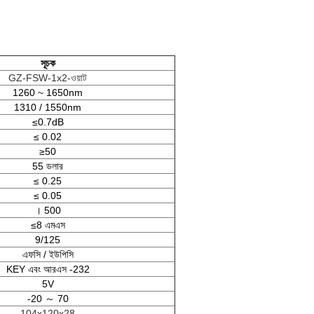
সূচক
GZ-FSW-1x2-ওয়াট
1260 ~ 1650nm
1310 / 1550nm
≤0.7dB
≤ 0.02
≥50
55 ডলার
≤ 0.25
≤ 0.05
। 500
≤8 এমএস
9/125
এফসি / ইউপিসি
KEY এবং আরএস -232
5V
-20 ～ 70
104x120x28