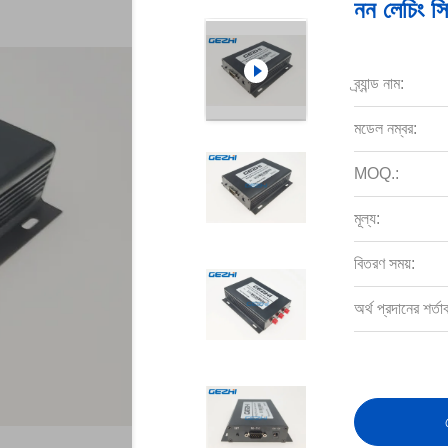
নন লেচিং স
ব্র্যান্ড নাম:
মডেল নম্বর:
MOQ.:
মূল্য:
বিতরণ সময়:
অর্থ প্রদানের শর্তা