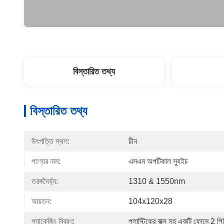
বিস্তারিত তথ্য
বিস্তারিত তথ্য
উৎপত্তি স্থল:
চীন
পণ্যের নাম:
এসএম অপটিকাল স্যুইচ
তরঙ্গদৈর্ঘ্য:
1310 & 1550nm
আয়তন:
104x120x28
প্যাকেজিং বিবরণ:
প্লাস্টিকের বাক্স সহ একটি ফোমে 2 পি