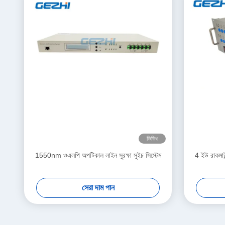
ভিডিও
1550nm ওএলপি অপটিকাল লাইন সুরক্ষা সুইচ সিস্টেম
4 ইউ রাকমাউ
সেরা দাম পান