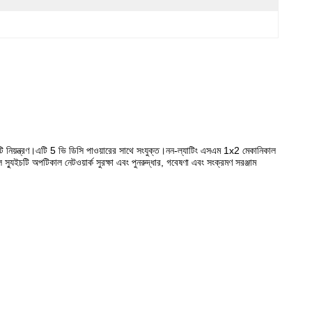
 নিয়ন্ত্রণ।এটি 5 ভি ডিসি পাওয়ারের সাথে সংযুক্ত।নন-ল্যাটিং এসএম 1x2 মেকানিকাল
চটি অপটিকাল নেটওয়ার্ক সুরক্ষা এবং পুনরুদ্ধার, গবেষণা এবং সংক্রমণ সরঞ্জাম