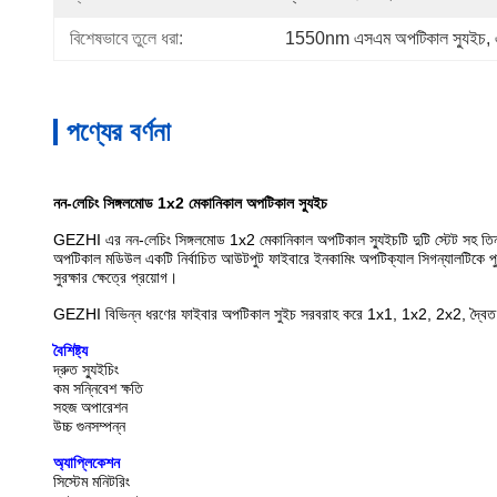
বিশেষভাবে তুলে ধরা:
1550nm এসএম অপটিকাল স্যুইচ
, 
পণ্যের বর্ণনা
নন-লেচিং সিঙ্গলমোড 1x2 মেকানিকাল অপটিকাল স্যুইচ
GEZHI এর নন-লেচিং সিঙ্গলমোড 1x2 মেকানিকাল অপটিকাল স্যুইচটি দুটি স্টেট সহ তিনটি
অপটিকাল মডিউল একটি নির্বাচিত আউটপুট ফাইবারে ইনকামিং অপটিক্যাল সিগন্যালটিকে পুনর
সুরক্ষার ক্ষেত্রে প্রয়োগ।
GEZHI বিভিন্ন ধরণের ফাইবার অপটিকাল সুইচ সরবরাহ করে 1x1, 1x2, 2x2, দ্বৈত প্
বৈশিষ্ট্য
দ্রুত স্যুইচিং
কম সন্নিবেশ ক্ষতি
সহজ অপারেশন
উচ্চ গুনসম্পন্ন
অ্যাপ্লিকেশন
সিস্টেম মনিটরিং