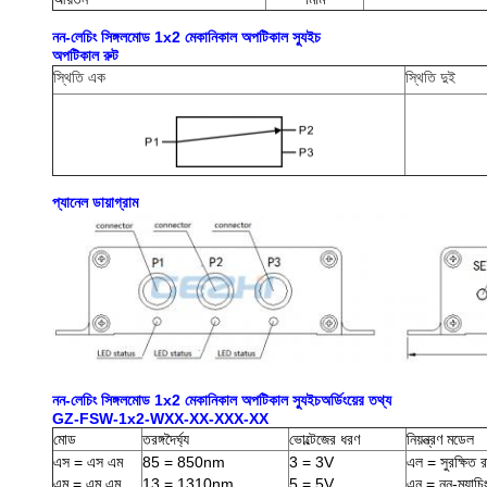
নন-লেচিং সিঙ্গলমোড 1x2 মেকানিকাল অপটিকাল স্যুইচ
অপটিকাল রুট
স্থিতি এক
স্থিতি দুই
প্যানেল ডায়াগ্রাম
নন-লেচিং সিঙ্গলমোড 1x2 মেকানিকাল অপটিকাল স্যুইচঅর্ডিংয়ের তথ্য
GZ-FSW-1x2-WXX-XX-XXX-XX
মোড
তরঙ্গদৈর্ঘ্য
ভোল্টেজের ধরণ
নিয়ন্ত্রণ মডেল
এস = এস এম
85 = 850nm
3 = 3V
এল = সুরক্ষিত 
এম = এম এম
13 = 1310nm
5 = 5V
এন = নন-ম্যাচি