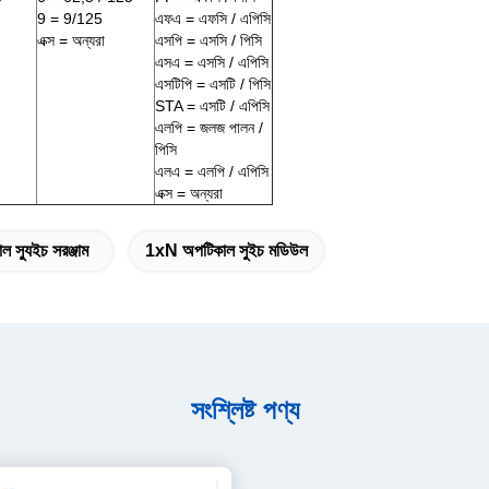
9 = 9/125
এফএ = এফসি / এপিসি
এক্স = অন্যরা
এসপি = এসসি / পিসি
এসএ = এসসি / এপিসি
এসটিপি = এসটি / পিসি
STA = এসটি / এপিসি
এলপি = জলজ পালন /
পিসি
এলএ = এলপি / এপিসি
এক্স = অন্যরা
াল স্যুইচ সরঞ্জাম
1xN অপটিকাল সুইচ মডিউল
সংশ্লিষ্ট পণ্য