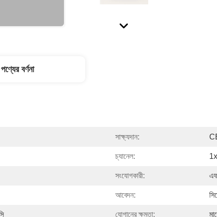
পণ্যের বর্ণনা
সাক্ষ্যদান:
C
চ্যানেল:
1
সংযোগকারী:
এফ
আবেদন:
সিস
সি
যোগানের ক্ষমতা:
মা