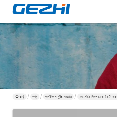
বাড়ি
পণ্য
অপটিকাল সুইচ সরঞ্জাম
নন লেচিং সিঙ্গল মোড 1x2 মেক