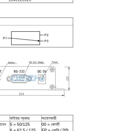
ফাইবার প্রকার
সংযোগকারী
রাখেন
5 = 50/125
00 = কোনটি
ং
6 = 62,5 / 125
FP = এফসি / পিসি