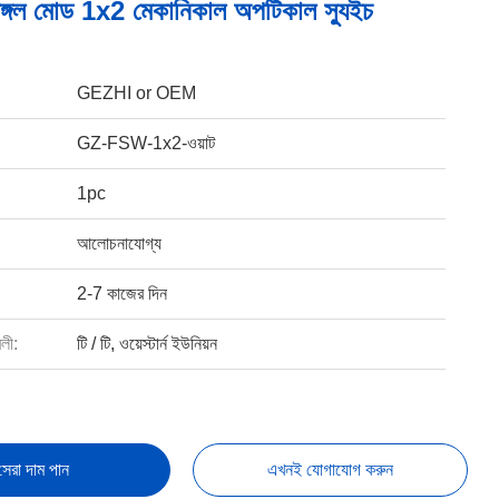
িঙ্গল মোড 1x2 মেকানিকাল অপটিকাল স্যুইচ
GEZHI or OEM
GZ-FSW-1x2-ওয়াট
1pc
আলোচনাযোগ্য
2-7 কাজের দিন
বলী:
টি / টি, ওয়েস্টার্ন ইউনিয়ন
সেরা দাম পান
এখনই যোগাযোগ করুন