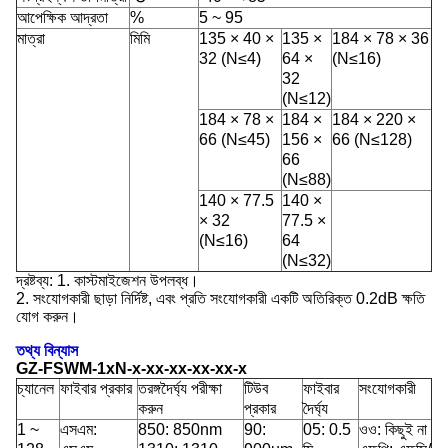
আপেক্ষিক আদ্রতা
%
5 ~ 95
মাত্রা
মিমি
135 × 40 ×
135 ×
184 × 78 × 36
32 (N≤4)
64 ×
(N≤16)
32
(N≤12)
184 × 78 ×
184 ×
184 × 220 ×
66 (N≤45)
156 ×
66 (N≤128)
66
(N≤88)
140 × 77.5
140 ×
× 32
77.5 ×
(N≤16)
64
(N≤32)
দ্রষ্টব্য: 1. কাস্টমাইজেশন উপলব্ধ।
2. সংযোগকারী ছাড়া নির্দিষ্ট, এবং প্রতি সংযোগকারী একটি অতিরিক্ত 0.2dB ক্ষতি
যোগ করুন।
তথ্য বিন্যাস
GZ-FSWM-1xN-x-xx-xx-xx-xx-x
চ্যানেল
ফাইবার প্রকার
তরঙ্গদৈর্ঘ্য পরীক্ষা
টিউব
ফাইবার
সংযোগকারী
করুন
প্রকার
দৈর্ঘ্য
1 ~
এসএম:
850: 850nm
90:
05: 0.5
ওও: কিছুই না