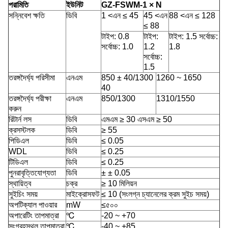
পরামিতি
ইউনিট
GZ-FSWM-1 × N
সন্নিবেশ ক্ষতি
ডিবি
1 <এন ≤ 45
45 <এন
88 <এন ≤ 128
≤ 88
টাইপ: 0.8
টাইপ:
টাইপ: 1.5 সর্বোচ্চ:
সর্বোচ্চ: 1.0
1.2
1.8
সর্বোচ্চ:
1.5
তরঙ্গদৈর্ঘ্য পরিসীমা
এনএম
850 ± 40/1300
1260 ~ 1650
40
তরঙ্গদৈর্ঘ্য পরীক্ষা
এনএম
850/1300
1310/1550
করুন
রিটার্ন লস
ডিবি
এমএম ≥ 30 এসএম ≥ 50
ক্রসস্টলক
ডিবি
≥ 55
পিডিএল
ডিবি
≤ 0.05
WDL
ডিবি
≤ 0.25
টিডিএল
ডিবি
≤ 0.25
পুনরাবৃত্তিযোগ্যতা
ডিবি
± ± 0.05
স্থায়িত্ব
চক্র
≥ 10 মিলিয়ন
সুইচিং সময়
মাইক্রোসফট
≤ 10 (সংলগ্ন চ্যানেলের ক্রম সুইচ সময়)
অপটিক্যাল পাওয়ার
mW
≤৫০০
অপারেটিং তাপমাত্রা
℃
-20 ~ +70
সংগ্রহস্থল তাপমাত্রা
℃
-40 ~ +85