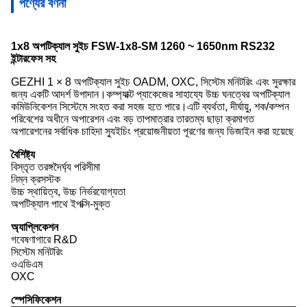
পণ্যের বর্ণনা
1x8 অপটিক্যাল সুইচ FSW-1x8-SM 1260 ~ 1650nm RS232
ইন্টারফেস সহ
GEZHI 1 × 8 অপটিক্যাল সুইচ OADM, OXC, সিস্টেম মনিটরিং এবং সুরক্ষার
জন্য একটি আদর্শ উপাদান।কম্প্যাক্ট প্যাকেজের সাহায্যে উচ্চ ঘনত্বের অপটিক্যাল
কমিউনিকেশন সিস্টেমে সংহত করা সহজ হতে পারে।এটি ব্যর্থতা, দীর্ঘায়ু, শক/কম্পন
পরিবেশের অধীনে অপারেশন এবং বড় তাপমাত্রার তারতম্য ছাড়া ক্রমাগত
অপারেশনের সর্বাধিক চাহিদা স্যুইচিং প্রয়োজনীয়তা পূরণের জন্য ডিজাইন করা হয়েছে
বৈশিষ্ট্য
বিস্তৃত তরঙ্গদৈর্ঘ্য পরিসীমা
নিম্ন ক্রসস্টক
উচ্চ স্থায়িত্ব, উচ্চ নির্ভরযোগ্যতা
অপটিক্যাল পাথে ইপক্সি-মুক্ত
অ্যাপ্লিকেশন
গবেষণাগারে R&D
সিস্টেম মনিটরিং
ওএডিএম
OXC
স্পেসিফিকেশন