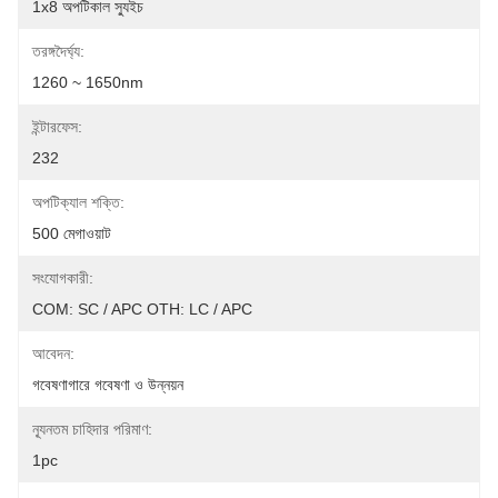
1x8 অপটিকাল স্যুইচ
তরঙ্গদৈর্ঘ্য:
1260 ~ 1650nm
ইন্টারফেস:
232
অপটিক্যাল শক্তি:
500 মেগাওয়াট
সংযোগকারী:
COM: SC / APC OTH: LC / APC
আবেদন:
গবেষণাগারে গবেষণা ও উন্নয়ন
ন্যূনতম চাহিদার পরিমাণ:
1pc