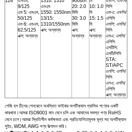
128
এসএম,
1310: 1310
900um
মি
এফপি: এফসি/
9/125
এনএম
20: 2.0
10: 1.0
পিসি
এম 5: এমএম,
1550: 1550nm
মিমি
মি
এফএ: এফসি/
50/125
13/15:
30: 3.0
15: 1.5
এপিসি
এম 6: এমএম,
1310/1550nm
মিমি
মি
এসপি: এসসি/
62.5/125
এক্স: অন্যান্য
এক্স:
এক্স:
পিসি
এক্স: অন্যান্য
অন্যান্য
অন্যান্য
এসএ: এসসি/
এপিসি
এসটিপি:
এসটি/পিসি
STA:
ST/APC
এলপি: এলসি/
পিসি
এলএ: এলসি/
এপিসি
এক্স: অন্যান্য
গেজি হল চীনের শেনঝেনে অবস্থিত ফাইবার অপটিক্যাল প্যাসিভ পণ্যের একটি
কারখানা।আমরা ISO9001 মান মেনে চলি এবং আমাদের সমস্ত পণ্য RoHS
মেনে চলে।আমরা স্থিতিশীল কর্মক্ষমতা এবং প্রতিযোগিতামূলক মূল্য সহ অপটিক্যাল
সুইচ, WDM, AWG পণ্য উত্পাদন করি।