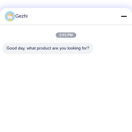
সোশ্যাল মিডিয়া
Gezhi
3:03 PM
দ্রুত যোগাযোগ
টেলিফোন
Good day, what product are you looking for?
86-755-2377-1707
ই-মেইল
sales@gezhi.net
ঠিকানা
504, একটি বেল্ড।, ইকিউয়ান ইন্ডাস্ট্রি পার্ক, ফুকিয়ান রোড নং 4434, ফুচেন
স্ট্রিট, শেঞ্জেন, চীন 518110
গোপনীয়তা নীতি
|
সাইট ম্যাপ
চীন ভালো গুণমান সিডাব্লুডিএম মুক্স ডেমাক্স সরবরাহকারী। কপিরাইট © 2020-2026