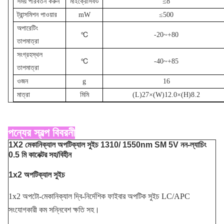
সময় পরিবর্তন করুন
মাইক্রোসফট
≤8
ট্রান্সমিশন পাওয়ার
mW
≤500
অপারেটিং
℃
-20~+80
তাপমাত্রা
সংগ্রহস্থল
℃
-40~+85
তাপমাত্রা
ওজন
g
16
মাত্রা
মিমি
(L)27×(W)12.0×(H)8.2
পন্যের স্বল্প বিবরনী
1X2 মেকানিক্যাল অপটিক্যাল সুইচ 1310/ 1550nm SM 5V নন-ল্যাচিং
0.5 মি কানেক্টর সহ/বিহীন
1x2 অপটিক্যাল সুইচ
1x2 অপটো-মেকানিক্যাল দ্বি-নির্দেশিক ফাইবার অপটিক সুইচ LC/APC
সংযোগকারী কম সন্নিবেশ ক্ষতি সহ।