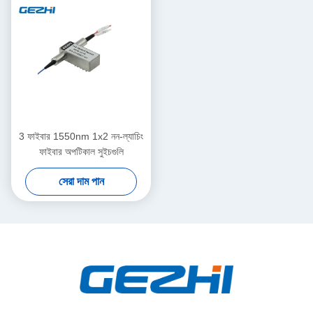
3 ফাইবার 1550nm 1x2 নন-ল্যাচিং
ফাইবার অপটিকাল সুইচগুলি
সেরা দাম পান