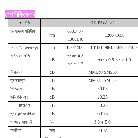
স্পেসিফিকেশন
পরামিতি
GZ-FSW-1×2
তরঙ্গদৈর্ঘ্য পরিসীমা
850±40 /
nm
1260~1650
1300±40
অপারেটিং তরঙ্গদৈর্ঘ্য
nm
850/1300
1310/1490/1550/1625/165
সন্নিবেশ ক্ষতি
প্রকার:0.8
dB
প্রকার:0.5 সর্বোচ্চ:1.0
সর্বোচ্চ:1.2
রিটার্ন লস
dB
MM≥30 SM≥50
ক্রসস্টল্ক
dB
MM≥35 SM≥55
পিডিএল
dB
≤0.05
ডব্লিউডিএল
dB
≤0.25
টিডিএল
dB
≤0.25
পুনরাবৃত্তিযোগ্যতা
dB
≤±0.02
পাওয়ার সাপ্লাই
ভি
3.0 বা 5.0
আজীবন
সময়
≥107