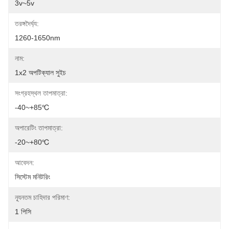
3v~5v
তরঙ্গদৈর্ঘ্য:
1260-1650nm
নাম:
1x2 অপটিক্যাল সুইচ
সংগ্রহস্থল তাপমাত্রা:
-40~+85℃
অপারেটিং তাপমাত্রা:
-20~+80℃
আবেদন:
সিস্টেম মনিটরিং
ন্যূনতম চাহিদার পরিমাণ:
1 পিসি